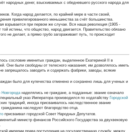
чёт народных денег, взыскиваемых с обедневшего русского народа для
веков. Когда народ делается, по крайней мере в части своей,
рения привилегированного меньшинства за счёт большинства.
рая взрывается при первом же случае. Вся наша революция (1905 -
т той истины, что общество, народ двигается. Правительство обязано
того не делает, а прямо грубо загораживает путь, то происходит
ось сословие именитых граждан, выделенное Екатериной II в
ей. Они были свободны от телесного наказания; им дозволялось иметь
 не запрещалось заводить и содержать фабрики, заводы, всякие
граждан было для купечества отменено и сохранено лишь для ученых и
 Новгорода
наделялись не граждане, а подданные: звание означало
Специальный указ Императора производился по ходатайству
Городской
ских традиций, иногда присваивалось наследственное звание
о гражданина наследуют благородство отца.
го
присваивал городской Совет Народных Депутатов.
менитый министр финансов Российского Государства за двухвековую
.
ской империи права поступления на государственную службу, между