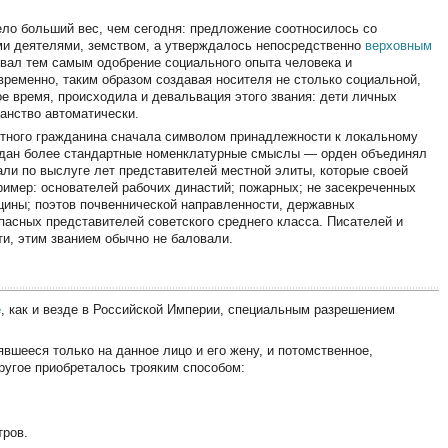
ло больший вес, чем сегодня: предложение соотносилось со
и деятелями, земством, а утверждалось непосредственно
верховным
овал тем самым одобрение социального опыта человека и
ременно, таким образом создавая носителя не столько социальной,
ое время, происходила и девальвация этого звания: дети личных
анство автоматически.
етного гражданина сначала символом принадлежности к локальному
аждан более стандартные номенклатурные смыслы — орден объединял
али по выслуге лет представителей местной элиты, которые своей
имер: основателей рабочих династий; пожарных; не засекреченных
цины; поэтов почвеннической направленности, державных
пасных представителей советского среднего класса. Писателей и
и, этим званием обычно не баловали.
е
, как и везде в Российской Империи, специальным разрешением
вшееся только на данное лицо и его жену, и потомственное,
ругое приобреталось трояким способом:
тров.