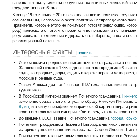
направляют все усилия на получение тех или иных милостей за с
государственного блага…
В конце 19-го и начале 20-го века нельзя вести политику средних 
сознательным, невозможно вести политику несправедливого поощ
Правители, которые этого не понимают, готовят революцию, кото
ред.) произошла оттого, что правители не понимали и не понимаю
регулировать это движение и держать его в берегах, а если оно э
революционный потоп…»
Интересные факты
[
править
]
Историческим предшественником почётного гражданства являл
Жалованной грамоте 1785 года из состава городских обывател
сады, загородные дворы, ездить в карете парою и четвернею,
морские и речные суда.
Указом Александра I от 1 января 1807 года звание именитых 
художников.
В Российской империи званием Почетного гражданина
Нижнего
изменение социального статуса по образу Римской Империи. 
Думы
, и в силу специфики монархической картины мира и рим
почетного гражданина империи. Считалось, что дети почетног
Во времена СССР звание Почетного гражданина
города Горько
Почетным гражданином Нижнего Новгорода являлся самый зна
историю существования министерства - Сергей Ильевич Витте
Принадлежность к почетному гражданству не давала в Россий