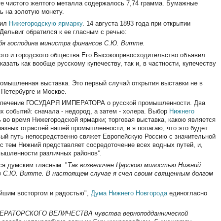
те чистого желтого металла содержалось 7,74 грамма. Бумажные
ь на золотую монету.
тил
Нижегородскую ярмарку
. 14 августа 1893 года при открытии
Дельвиг обратился к ее гласным с речью:
бя господина министра финансов С.Ю. Витте.
ного и городского общества Его Высокопревосходительство объявил
зать как вообще русскому купечеству, так и, в частности, купечеству
ромышленная выставка. Это первый случай открытия выставки не в
в Петербурге и Москве.
 попечение ГОСУДАРЯ ИМПЕРАТОРА о русской промышленности. Два
 событий: сначала - недород, а затем - холера. Выбор
Нижнего
ь во время Нижегородской ярмарки; торговая выставка, какою является
разных отраслей нашей промышленности, и я полагаю, что это будет
овый путь непосредственно свяжет Европейскую Россию с значительной
с тем Нижний представляет сосредоточение всех водных путей, и,
омышленности различных районов
".
ся думским гласным: "
Так возвеличен Царскою милостью Нижний
в С.Ю. Витте. В настоящем случае я счел своим священным долгом
йшим восторгом и радостью",
Дума Нижнего Новгорода
единогласно
ИМПЕРАТОРСКОГО ВЕЛИЧЕСТВА чувства верноподданнической