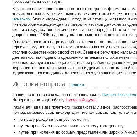
производительности труда.
В царское время появление почетного гражданина формально име
значительными событиями, выдвигалось местными общественным
монархом
. Указ о награждении исходил из столицы и символизир
императором-самодержцем и лидерами местной демократии однов
сколько государственной синергии высшего порядка. В то же сам
дворян с июня 1845 года получали потомственное почетное гражд
Советская практика награждений постепенно сделала звание поч
героическому пантеону, а потом вложила в когорту почетных гр
столпов общественного спокойствия. Званием регулярно награжд
деятельностью подавали однозначно читаемый положительный пр
военных; заслуженных педагогов; врачей реабилитационной меди
журналистов, состарившихся актеров и других сравнительно безо
художников, производящих далеко не всех устраивающие ценност
История вопроса
[
править
]
Звание почетного гражданина присваивалось в
Нижнем Новгород
Императора по ходатайству
Городской Думы
.
Различали два вида почетного гражданства: личное, распространя
принадлежавшее всем нисходящим членам семьи. Как то, так и д
по праву рождения или усыновления;
путем просьбы о причислении к почетному гражданству;
путем причисления по особым представлениям царских минис