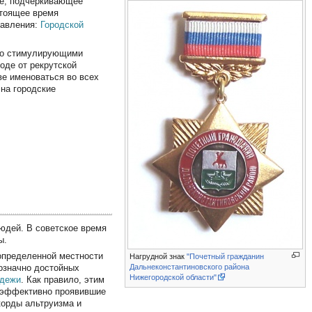
е, подчеркивающее
стоящее время
равления:
Городской
 со стимулирующими
оде от рекрутской
ве именоваться во всех
 на городские
юдей. В советское время
ы.
 определенной местности
Нагрудной знак
"Почетный гражданин
Дальнеконстантиновского района
означно достойных
Нижегородской области"
одежи
. Как правило, этим
, эффективно проявившие
корды альтруизма и