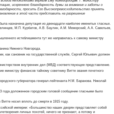
 всегда непоколебимо верным Ему нижегородцам. Г. министру
тацию, искреннюю благодарность думы за внимание и заботы о
и благодарности, просить Его Высокопревосходительство принять
тановление в этой части представить на разрешение
была назначена депутация из двенадцати наиболее именитых гласных.
елинцев, М.П. Курбатов, А.В. Баулин, А.М. Меморский, А.А. Савельев,
ышленного истеблишмента тут же направилась к самому министру
данина Нижнего Новгорода.
ии, как сановник на государственной службе, Сергей Юльевич должен
нистерством внутренних дел (МВД) соответствующее представление.
ние министру финансов тайному советнику Витте звания почетного
родского губернатора генерал-лейтенанта Н.М. Баранова. Николай
93 года доложенное городским головой сообщение гласными было
Витте носил вплоть до смерти в 1915 году.
оссийской империи: «Большинство наших дворян представляет собой
влетворения личных похотей, ничего не признают, а потому и