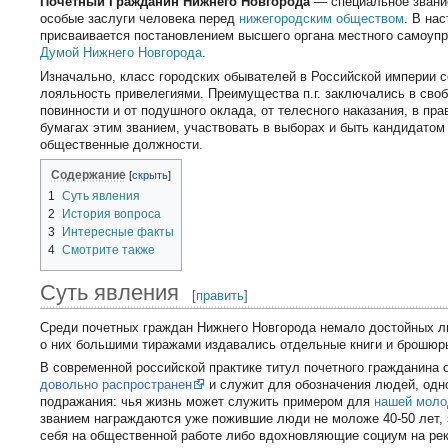
Почетный Гражданин Нижнего Новгорода
— специальное звани
особые заслуги человека перед
нижегородским обществом
. В на
присваивается постановлением высшего органа местного самоуп
Думой
Нижнего Новгорода
.
Изначально, класс городских обывателей в Российской империи
лояльность привелегиями. Преимущества п.г. заключались в своб
повинности и от подушного оклада, от телесного наказания, в пра
бумагах этим званием, участвовать в выборах и быть кандидатом
общественные должности.
Содержание
1
Суть явления
2
История вопроса
3
Интересные факты
4
Смотрите также
Суть явления
[
править
]
Среди почетных граждан Нижнего Новгорода немало достойных л
о них большими тиражами издавались отдельные книги и брошюр
В современной российской практике титул почетного гражданина
довольно распространен
и служит для обозначения людей, одн
подражания: чья жизнь может служить примером для
нашей мол
званием награждаются уже пожившие люди не моложе 40-50 лет
себя на общественной работе либо вдохновляющие социум на ре