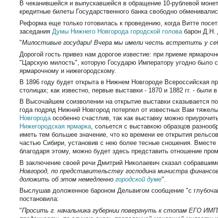
В чеканившейся и выпускавшейся в обращение 10-рублевой моне
кредитные билеты Государственного банка свободно обменивалис
Реформа еще только готовилась к проведению, когда Витте посе
заседания
Думы Нижнего Новгорода
городской голова
барон Д.Н. 
"
Милостивые государи! Вчера мы имели честь встретить у се
Дорогой гость привез нам дорогое известие: при приеме ярмароч
"Царскую милость", которую Государю Императору угодно было ска
ярмарочному и нижегородскому.
В 1896 году будет открыта в Нижнем Новгороде Всероссийская п
столицах; как известно, первые выставки - 1870 и 1882 гг. - были 
В Высочайшем соизволении на открытие выставки сказывается
года подряд Нижний Новгород потерпел от известных Вам тяжелых
Новгорода
особенно счастлив, так как выставку можно приурочит
Нижегородская ярмарка
, сольется с выставкою образцов разнооб
иметь тем большее значение, что ко времени ее открытия рельс
частью Сибири, установив с нею более тесные сношения. Вместе 
благодаря этому, можно будет здесь представить отношение пр
В заключение своей речи Дмитрий Николаевич сказал собравшим
Новгород, по представительству господина министра финансо
доложить об этом немедленно
городской думе
".
Выслушав доложенное бароном Дельвигом сообщение "с глубоча
постановила:
"
Просить г. начальника губернии повергнуть к стопам ЕГО 