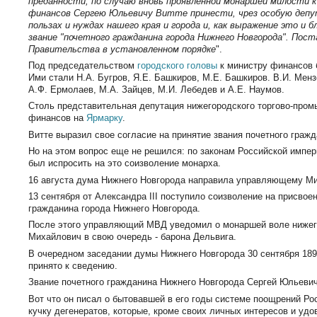
преданности, по случаю вновь проявленной монаршей милости к
финансов Сергею Юльевичу Витте принести, чрез особую депу
пользах и нуждах нашего края и города и, как выражение это 
звание "почетного гражданина города Нижнего Новгорода". Пос
Правительства в установленном порядке
".
Под председательством
городского головы
к министру финансов 
Ими стали Н.А. Бугров, Я.Е. Башкиров, М.Е. Башкиров. В.И. Менз
А.Ф. Ермолаев, М.А. Зайцев, М.И. Лебедев и А.Е. Наумов.
Столь представительная депутация нижегородского торгово-пром
финансов на
Ярмарку
.
Витте выразил свое согласие на принятие звания почетного граж
Но на этом вопрос еще не решился: по законам Российской импер
был испросить на это соизволение монарха.
16 августа дума Нижнего Новгорода направила управляющему Ми
13 сентября от Александра III поступило соизволение на присвое
гражданина города Нижнего Новгорода.
После этого управляющий МВД уведомил о монаршей воле нижего
Михайлович в свою очередь - барона Дельвига.
В очередном заседании думы Нижнего Новгорода 30 сентября 18
принято к сведению.
Звание почетного гражданина Нижнего Новгорода Сергей Юльевич 
Вот что он писал о бытовавшей в его годы системе поощрений Р
кучку дегенератов, которые, кроме своих личных интересов и удо