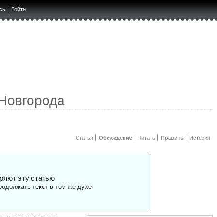
сь
Войти
Новгорода
Статья
Обсуждение
Читать
Править
История
ряют эту статью
одолжать текст в том же духе