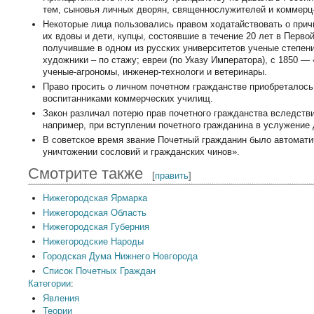
тем, сыновья личных дворян, священнослужителей и коммерц
Некоторые лица пользовались правом ходатайствовать о причи
их вдовы и дети, купцы, состоявшие в течение 20 лет в Перво
получившие в одном из русских университетов ученые степени 
художники – по стажу; евреи (по Указу Императора), с 1850 — 
ученые-агрономы, инженер-технологи и ветеринары.
Право просить о личном почетном гражданстве приобреталось
воспитанниками коммерческих училищ.
Закон различал потерю прав почетного гражданства вследстви
например, при вступлении почетного гражданина в услужение д
В советское время звание Почетный гражданин было автомати
уничтожении сословий и гражданских чинов».
Смотрите также
[
править
]
Нижегородская Ярмарка
Нижегородская Область
Нижегородская Губерния
Нижегородские Народы
Городская Дума Нижнего Новгорода
Список Почетных Граждан
Категории
:
Явления
Теории