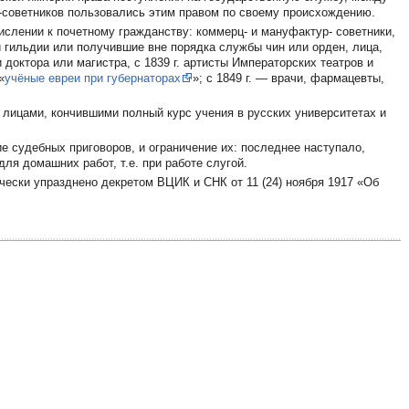
-советников пользовались этим правом по своему происхождению.
слении к почетному гражданству: коммерц- и мануфактур- советники,
й гильдии или получившие вне порядка службы чин или орден, лица,
доктора или магистра, с 1839 г. артисты Императорских театров и
«
учёные евреи при губернаторах
»; с 1849 г. — врачи, фармацевты,
 лицами, кончившими полный курс учения в русских университетах и
е судебных приговоров, и ограничение их: последнее наступало,
ля домашних работ, т.е. при работе слугой.
чески упразднено декретом ВЦИК и СНК от 11 (24) ноября 1917 «Об