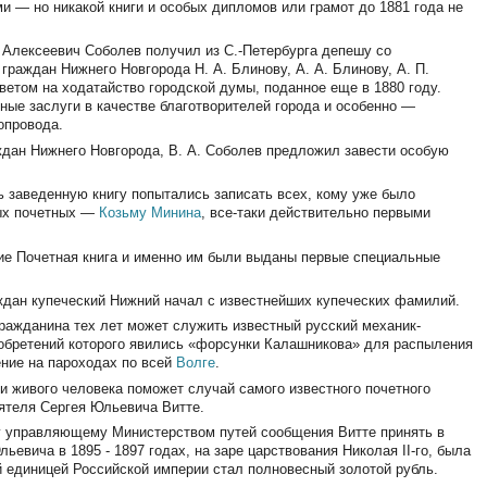
 — но никакой книги и особых дипломов или грамот до 1881 года не
 Алексеевич Соболев получил из С.-Петербурга депешу со
раждан Нижнего Новгорода Н. А. Блинову, А. А. Блинову, А. П.
ответом на ходатайство городской думы, поданное еще в 1880 году.
ные заслуги в качестве благотворителей города и особенно —
опровода.
дан Нижнего Новгорода, В. А. Соболев предложил завести особую
.
ь заведенную книгу попытались записать всех, кому уже было
вых почетных —
Козьму Минина
, все-таки действительно первыми
ие Почетная книга и именно им были выданы первые специальные
аждан купеческий Нижний начал с известнейших купеческих фамилий.
ражданина тех лет может служить известный русский механик-
зобретений которого явились «форсунки Калашникова» для распыления
ение на пароходах по всей
Волге
.
и живого человека поможет случай самого известного почетного
еятеля Сергея Юльевича Витте.
ему управляющему Министерством путей сообщения Витте принять в
вича в 1895 - 1897 годах, на заре царствования Николая II-го, была
 единицей Российской империи стал полновесный золотой рубль.