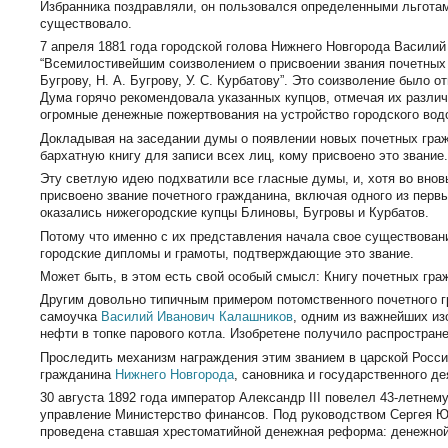
Избранника поздравляли, он пользовался определенными льготами
существовало.
7 апреля 1881 года городской голова Нижнего Новгорода Василий
“Всемилостивейшим соизволением о присвоении звания почетных г
Бугрову, Н. А. Бугрову, У. С. Курбатову”. Это соизволение было 
Дума горячо рекомендовала указанных купцов, отмечая их различ
огромные денежные пожертвования на устройство городского вод
Докладывая на заседании думы о появлении новых почетных граж
бархатную книгу для записи всех лиц, кому присвоено это звание
Эту светлую идею подхватили все гласные думы, и, хотя во внов
присвоено звание почетного гражданина, включая одного из пер
оказались нижегородские купцы Блиновы, Бугровы и Курбатов.
Потому что именно с их представления начала свое существован
городские дипломы и грамоты, подтверждающие это звание.
Может быть, в этом есть свой особый смысл: Книгу почетных гр
Другим довольно типичным примером потомственного почетного г
самоучка
Василий Иванович Калашников
, одним из важнейших и
нефти в топке парового котла. Изобретене получило распростран
Проследить механизм награждения этим званием в царской Росси
гражданина
Нижнего Новгорода
, сановника и государственного д
30 августа 1892 года император Александр III повелел 43-летн
управление Министерство финансов. Под руководством Сергея Юлье
проведена ставшая хрестоматийной денежная реформа: денежной