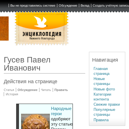
Вы не представились системе
Обсуждение
Вклад
Создать учётную запис
Гусев Павел
Навигация
Иванович
Главная
страница
Новые
Действия на странице
страницы
Новые фото
Статья
Обсуждение
Читать
Править
Категории
История
контента
Свежие правки
Народные
Популярные
герои
страницы
одобряют
Правила
эту статью