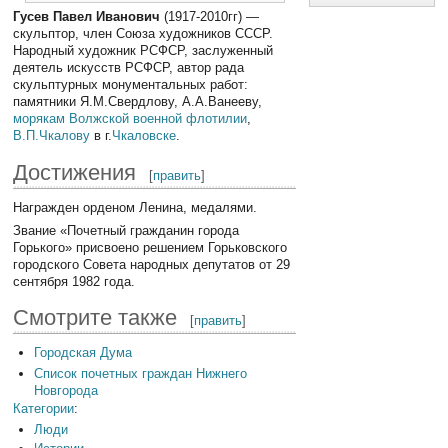
Гусев Павел Иванович
(1917-2010гг) —
скульптор, член Союза художников СССР.
Народный художник РСФСР, заслуженный
деятель искусств РСФСР, автор рада
скульптурных монументальных работ:
памятники Я.М.Свердлову, А.А.Ванееву,
морякам Волжской военной флотилии
,
В.П.Чкалову
в г.
Чкаловске
.
Достижения
[
править
]
Награжден орденом Ленина, медалями.
Звание «Почетный гражданин города
Горького» присвоено решением Горьковского
городского Совета народных депутатов от 29
сентября 1982 года.
Смотрите также
[
править
]
Городская Дума
Список почетных граждан Нижнего
Новгорода
Категории
:
Люди