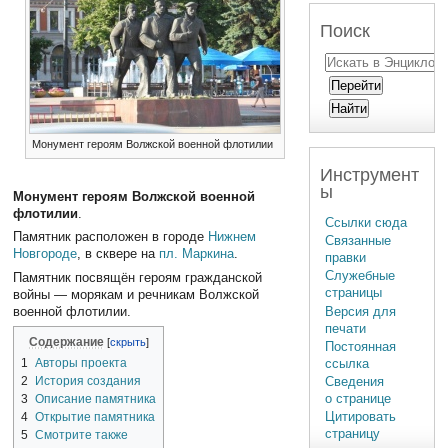
Поиск
Монумент героям Волжской военной флотилии
Инструмент
ы
Монумент героям Волжской военной
флотилии
.
Ссылки сюда
Памятник расположен в городе
Нижнем
Связанные
Новгороде
, в сквере на
пл. Маркина
.
правки
Служебные
Памятник посвящён героям гражданской
страницы
войны — морякам и речникам Волжской
военной флотилии.
Версия для
печати
Содержание
Постоянная
1
Авторы проекта
ссылка
2
История создания
Сведения
о странице
3
Описание памятника
Цитировать
4
Открытие памятника
страницу
5
Смотрите также