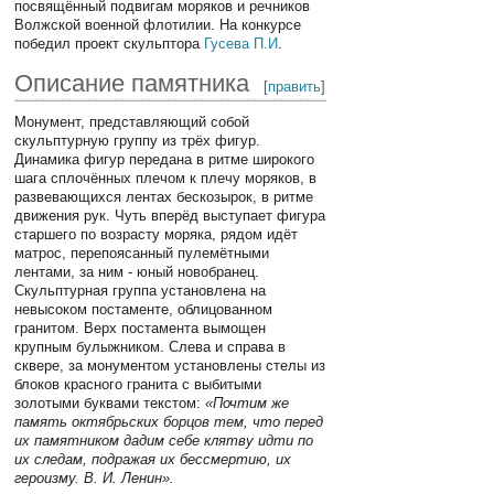
посвящённый подвигам моряков и речников
Волжской военной флотилии. На конкурсе
победил проект скульптора
Гусева П.И
.
Описание памятника
[
править
]
Монумент, представляющий собой
скульптурную группу из трёх фигур.
Динамика фигур передана в ритме широкого
шага сплочённых плечом к плечу моряков, в
развевающихся лентах бескозырок, в ритме
движения рук. Чуть вперёд выступает фигура
старшего по возрасту моряка, рядом идёт
матрос, перепоясанный пулемётными
лентами, за ним - юный новобранец.
Скульптурная группа установлена на
невысоком постаменте, облицованном
гранитом. Верх постамента вымощен
крупным булыжником. Слева и справа в
сквере, за монументом установлены стелы из
блоков красного гранита с выбитыми
золотыми буквами текстом:
«Почтим же
память октябрьских борцов тем, что перед
их памятником дадим себе клятву идти по
их следам, подражая их бессмертию, их
героизму. В. И. Ленин».