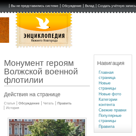
Вы не представились системе
Обсуждение
Вклад
Создать учётную запис
Монумент героям
Навигация
Волжской военной
Главная
страница
флотилии
Новые
страницы
Действия на странице
Новые фото
Категории
Статья
Обсуждение
Читать
Править
контента
История
Свежие правки
Популярные
страницы
Правила