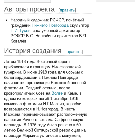
Авторы проекта
[
править
]
Народный художник РСФСР, почётный
гражданин
Нижнего Новгорода
скульптор
П.И. Гусев
, заслуженный архитектор
РСФСР Б.С. Нелюбин и архитектор В.Я.
Ковалёв.
История создания
[
править
]
Летом 1918 года Восточный фронт
приближался к границам Нижегородской
губернии. В июне 1918 года для борьбы с
белогвардейцами в Нижнем Новгороде
начинается организация Волжской военной
флотилии. Поздней осенью, после
кровопролитных боёв на
Волге
и Каме, в
одном из которых погиб 1 октября 1918 г.
комиссар флотилии Н.Г.Маркин, корабли
возвращаются в Н.Новгород. В честь
Маркина переименовывают расположенную
напротив Речного вокзала Сафроновскую
площадь. В 1976 году было решено к 60-
летию Великой Октябрьской революции на
площади Маркина установить монумент,