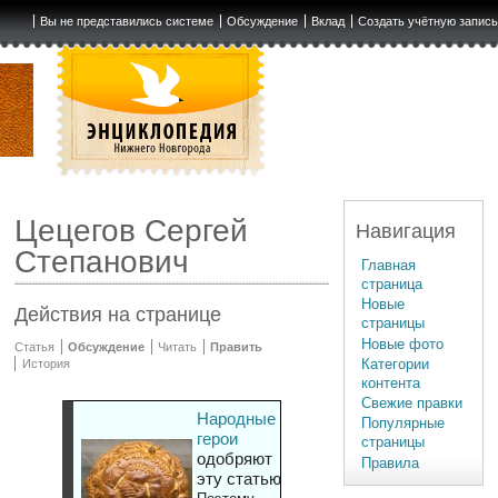
Вы не представились системе
Обсуждение
Вклад
Создать учётную запис
Цецегов Сергей
Навигация
Степанович
Главная
страница
Новые
Действия на странице
страницы
Новые фото
Статья
Обсуждение
Читать
Править
Категории
История
контента
Свежие правки
Народные
Популярные
герои
страницы
одобряют
Правила
эту статью