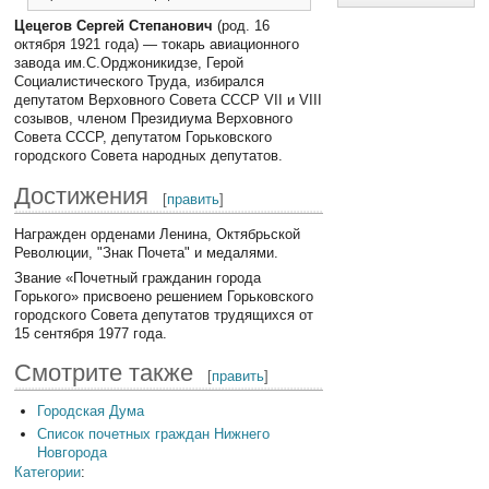
Цецегов Сергей Степанович
(род. 16
октября 1921 года) — токарь авиационного
завода им.С.Орджоникидзе, Герой
Социалистического Труда, избирался
депутатом Верховного Совета СССР VII и VIII
созывов, членом Президиума Верховного
Совета СССР, депутатом Горьковского
городского Совета народных депутатов.
Достижения
[
править
]
Награжден орденами Ленина, Октябрьской
Революции, "Знак Почета" и медалями.
Звание «Почетный гражданин города
Горького» присвоено решением Горьковского
городского Совета депутатов трудящихся от
15 сентября 1977 года.
Смотрите также
[
править
]
Городская Дума
Список почетных граждан Нижнего
Новгорода
Категории
: