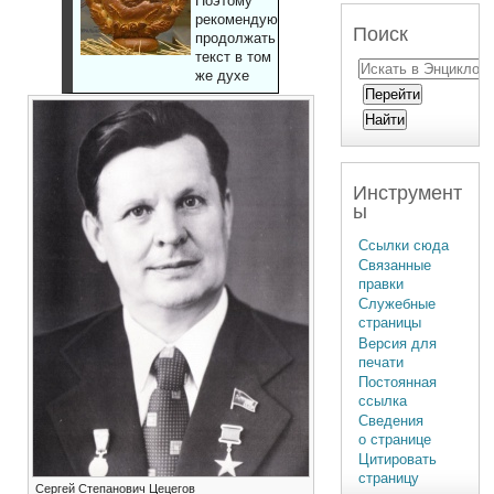
Поэтому
рекомендуют
Поиск
продолжать
текст в том
же духе
Инструмент
ы
Ссылки сюда
Связанные
правки
Служебные
страницы
Версия для
печати
Постоянная
ссылка
Сведения
о странице
Цитировать
страницу
Сергей Степанович Цецегов