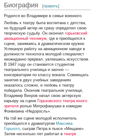
Биография
[
править
]
Родился во Владимире в семье военного.
Любовь к театру была воспитана с детства,
но будущий актер не сразу определил свою
творческую судьбу. Он окончил
горьковский
авиационный техникум
, где и приобщился к
сцене, занимаясь в драматическом кружке.
Успешную работу на авиационном заводе в
должности технолога молодой специалист
неожиданно прервал, увлекшись искусством.
В 1947 году он становится студентом
театрального училища и заочно —
консерватории по классу вокала. Совмещать
занятия в двух учебных заведениях
оказалось сложно, и любовь к театру
победила. Окончив театральное училище,
Владимир Вихров начал свою актерскую
карьеру на сцене
Горьковского театра юного
зрителя
ролью Митрофанушки в комедии
Фонвизина «Недоросль».
На той же сцене молодой исполнитель
приобщился к драматургии
Максима
Горького
, сыграв Петра в пьесе «Мещане».
Затем несколько лет работал в
театре