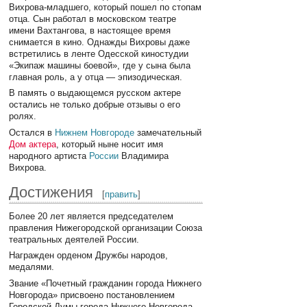
Вихрова-младшего, который пошел по стопам
отца. Сын работал в московском театре
имени Вахтангова, в настоящее время
снимается в кино. Однажды Вихровы даже
встретились в ленте Одесской киностудии
«Экипаж машины боевой», где у сына была
главная роль, а у отца — эпизодическая.
В память о выдающемся русском актере
остались не только добрые отзывы о его
ролях.
Остался в
Нижнем Новгороде
замечательный
Дом актера
, который ныне носит имя
народного артиста
России
Владимира
Вихрова.
Достижения
[
править
]
Более 20 лет является председателем
правления Нижегородской организации Союза
театральных деятелей России.
Награжден орденом Дружбы народов,
медалями.
Звание «Почетный гражданин города Нижнего
Новгорода» присвоено постановлением
Городской Думы города Нижнего Новгорода