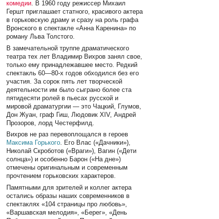
комедии
. В 1960 году режиссер Михаил
Гершт приглашает статного, красивого актера
в горьковскую драму и сразу на роль графа
Вронского в спектакле «Анна Каренина» по
роману Льва Толстого.
В замечательной труппе драматического
театра тех лет Владимир Вихров занял свое,
только ему принадлежавшее место. Редкий
спектакль 60—80-х годов обходился без его
участия. За сорок пять лет творческой
деятельности им было сыграно более ста
пятидесяти ролей в пьесах русской и
мировой драматургии — это Чацкий, Глумов,
Дон Жуан, граф Гиш, Людовик XIV, Андрей
Прозоров, лорд Честерфилд.
Вихров не раз перевоплощался в героев
Максима Горького
. Его Влас («Дачники»),
Николай Скроботов («Враги»), Вагин («Дети
солнца») и особенно Барон («На дне»)
отмечены оригинальным и современным
прочтением горьковских характеров.
Памятными для зрителей и коллег актера
остались образы наших современников в
спектаклях «104 страницы про любовь»,
«Варшавская мелодия», «Берег», «День