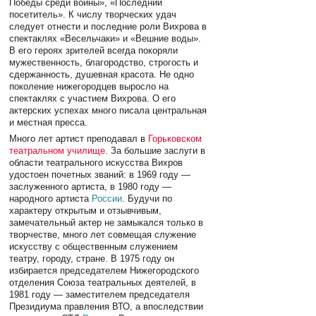
Победы среди войны», «Последний
посетитель». К числу творческих удач
следует отнести и последние роли Вихрова в
спектаклях «Весельчаки» и «Вешние воды».
В его героях зрителей всегда покоряли
мужественность, благородство, строгость и
сдержанность, душевная красота. Не одно
поколение нижегородцев выросло на
спектаклях с участием Вихрова. О его
актерских успехах много писала центральная
и местная пресса.
Много лет артист преподавал в
Горьковском
театральном училище
. За большие заслуги в
области театрального искусства Вихров
удостоен почетных званий: в 1969 году —
заслуженного артиста, в 1980 году —
народного артиста
России
. Будучи по
характеру открытым и отзывчивым,
замечательный актер не замыкался только в
творчестве, много лет совмещая служение
искусству с общественным служением
театру, городу, стране. В 1975 году он
избирается председателем Нижегородского
отделения Союза театральных деятелей, в
1981 году — заместителем председателя
Президиума правления ВТО, а впоследствии