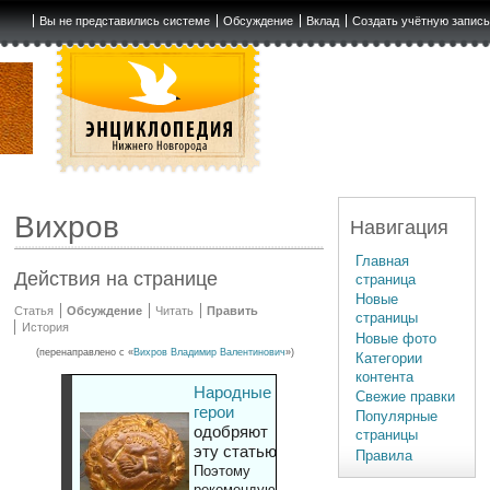
Вы не представились системе
Обсуждение
Вклад
Создать учётную запис
Вихров
Навигация
Главная
Действия на странице
страница
Новые
Статья
Обсуждение
Читать
Править
страницы
История
Новые фото
(перенаправлено с «
Вихров Владимир Валентинович
»)
Категории
контента
Народные
Свежие правки
герои
Популярные
одобряют
страницы
эту статью
Правила
Поэтому
рекомендуют