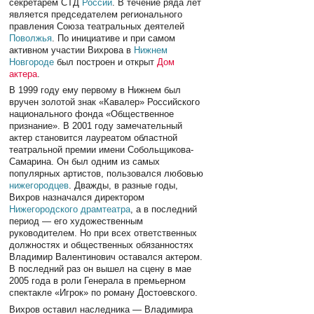
секретарем СТД
России
. В течение ряда лет
является председателем регионального
правления Союза театральных деятелей
Поволжья
. По инициативе и при самом
активном участии Вихрова в
Нижнем
Новгороде
был построен и открыт
Дом
актера
.
В 1999 году ему первому в Нижнем был
вручен золотой знак «Кавалер» Российского
национального фонда «Общественное
признание». В 2001 году замечательный
актер становится лауреатом областной
театральной премии имени Собольщикова-
Самарина. Он был одним из самых
популярных артистов, пользовался любовью
нижегородцев
. Дважды, в разные годы,
Вихров назначался директором
Нижегородского драмтеатра
, а в последний
период — его художественным
руководителем. Но при всех ответственных
должностях и общественных обязанностях
Владимир Валентинович оставался актером.
В последний раз он вышел на сцену в мае
2005 года в роли Генерала в премьерном
спектакле «Игрок» по роману Достоевского.
Вихров оставил наследника — Владимира