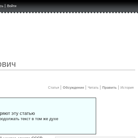
сь
Войти
ович
Статья
Обсуждение
Читать
Править
История
ряют эту статью
одолжать текст в том же духе