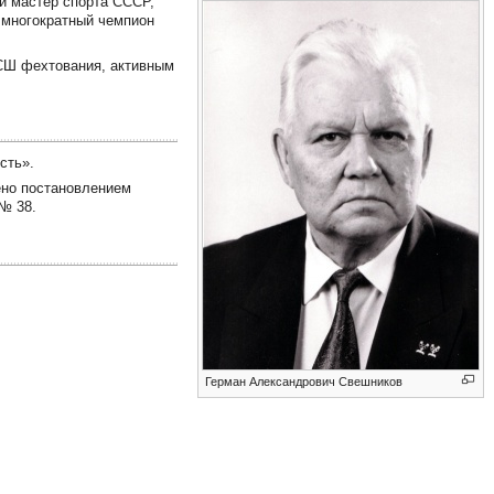
й мастер спорта СССР,
 многократный чемпион
СШ фехтования, активным
сть».
ено постановлением
№ 38.
Герман Александрович Свешников