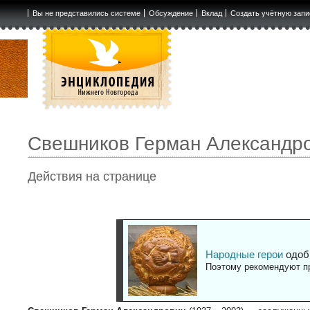
Вы не представились системе
Обсуждение
Вклад
Создать учётную запи
Свешников Герман Александр
Действия на странице
Народные герои
одоб
Поэтому рекомендуют пр