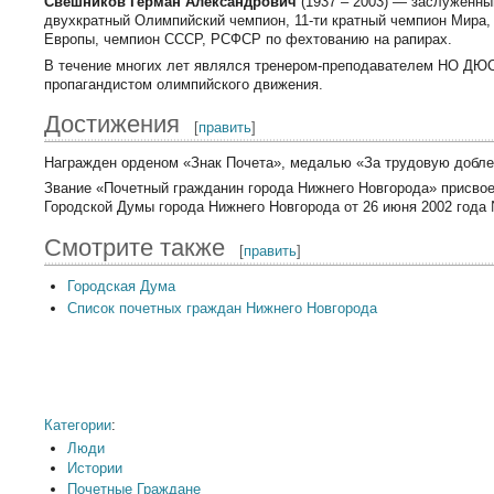
Свешников Герман Александрович
(1937 – 2003) — заслуженны
двухкратный Олимпийский чемпион, 11-ти кратный чемпион Мира,
Европы, чемпион СССР, РСФСР по фехтованию на рапирах.
В течение многих лет являлся тренером-преподавателем НО ДЮ
пропагандистом олимпийского движения.
Достижения
[
править
]
Награжден орденом «Знак Почета», медалью «За трудовую добле
Звание «Почетный гражданин города Нижнего Новгорода» присво
Городской Думы города Нижнего Новгорода от 26 июня 2002 года 
Смотрите также
[
править
]
Городская Дума
Список почетных граждан Нижнего Новгорода
Категории
:
Люди
Истории
Почетные Граждане