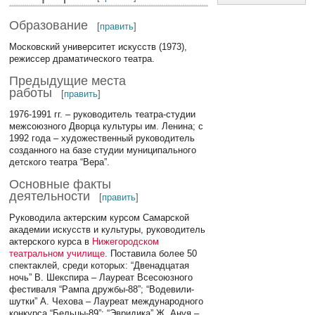
Образование
[
править
]
Московский университет искусств (1973),
режиссер драматического театра.
Предыдущие места
работы
[
править
]
1976-1991 гг. – руководитель театра-студии
межсоюзного Дворца культуры им. Ленина; с
1992 года – художественный руководитель
созданного на базе студии муниципального
детского театра “Вера”.
Основные факты
деятельности
[
править
]
Руководила актерским курсом Самарской
академии искусств и культуры, руководитель
актерского курса в
Нижегородском
театральном училище
. Поставила более 50
спектаклей, среди которых: “Двенадцатая
ночь” В. Шекспира – Лауреат Всесоюзного
фестиваля “Рампа дружбы-88”; “Водевили-
шутки” А. Чехова – Лауреат международного
конкурса “Бельцы-89”; “Эвридика” Ж. Ануя –