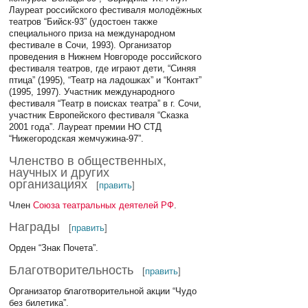
Лауреат российского фестиваля молодёжных
театров “Бийск-93” (удостоен также
специального приза на международном
фестивале в Сочи, 1993). Организатор
проведения в Нижнем Новгороде российского
фестиваля театров, где играют дети, “Синяя
птица” (1995), “Театр на ладошках” и “Контакт”
(1995, 1997). Участник международного
фестиваля “Театр в поисках театра” в г. Сочи,
участник Европейского фестиваля “Сказка
2001 года”. Лауреат премии НО СТД
“Нижегородская жемчужина-97”.
Членство в общественных,
научных и других
организациях
[
править
]
Член
Союза театральных деятелей РФ
.
Награды
[
править
]
Орден “Знак Почета”.
Благотворительность
[
править
]
Организатор благотворительной акции “Чудо
без билетика”.