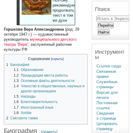
Поэтому
рекомендуют
Поиск
продолжать
текст в том
же духе
Горшкова Вера Александровна
(род. 29
октября 1947 г.) — художественный
руководитель
муниципального детского
театра “Вера”
, заслуженный работник
культуры РФ.
Инструмент
ы
Содержание
1
Биография
Ссылки сюда
1.1
Образование
Связанные
1.2
Предыдущие места работы
правки
1.3
Основные факты деятельности
Служебные
1.4
Членство в общественных, научных и
страницы
других организациях
Версия для
1.5
Награды
печати
1.6
Благотворительность
Постоянная
1.7
Иностранный язык
ссылка
1.8
Хобби
Сведения
2
Смотрите также
о странице
Цитировать
страницу
Биография
[
править
]