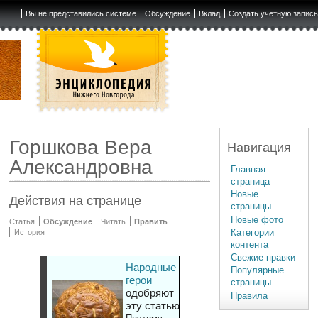
Вы не представились системе
Обсуждение
Вклад
Создать учётную запис
Горшкова Вера
Навигация
Александровна
Главная
страница
Новые
Действия на странице
страницы
Новые фото
Статья
Обсуждение
Читать
Править
Категории
История
контента
Свежие правки
Народные
Популярные
герои
страницы
одобряют
Правила
эту статью