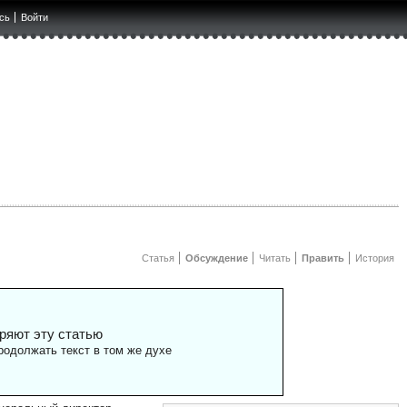
сь
Войти
Статья
Обсуждение
Читать
Править
История
ряют эту статью
одолжать текст в том же духе