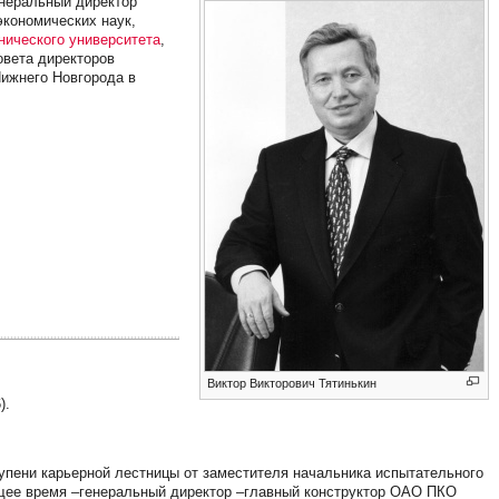
енеральный директор
экономических наук,
нического университета
,
овета директоров
Нижнего Новгорода в
Виктор Викторович Тятинькин
).
ступени карьерной лестницы от заместителя начальника испытательного
оящее время –генеральный директор –главный конструктор ОАО ПКО