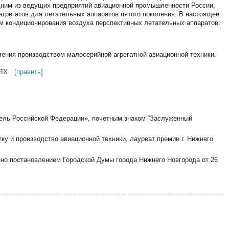
одним из ведущих предприятий авиационной промышленности России,
 агрегатов для летательных аппаратов пятого поколения. В настоящее
м кондиционирования воздуха перспективных летательных аппаратов.
ления производством малосерийной агрегатной авиационной техники.
ях
[
править
]
ель Российской Федерации», почетным знаком “Заслуженный
ку и производство авиационной техники, лауреат премии г. Нижнего
но постановлением Городской Думы города Нижнего Новгорода от 26