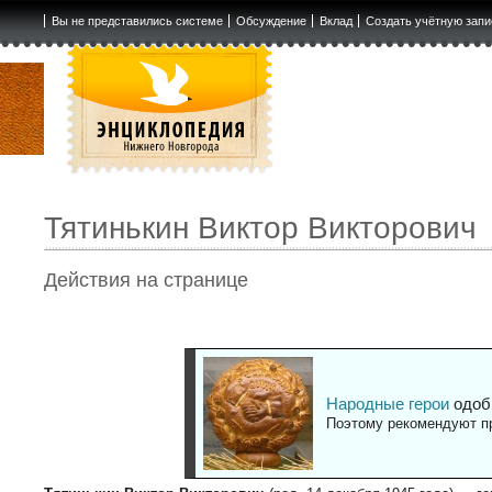
Вы не представились системе
Обсуждение
Вклад
Создать учётную запи
Тятинькин Виктор Викторович
Действия на странице
Народные герои
одоб
Поэтому рекомендуют пр