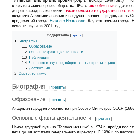
Тятинькин Виктор Викторович
(род. 14 декабря 1945 года) — г
открытого акционерного общества ПКО «
Теплообменник
». Доктор 
доцент кафедры экономики
Нижегородского государственного тех
академик Академии авиации и воздухоплавания. Председатель С
предприятий города
Нижнего Новгорода
. Лауреат премии города 
области науки за 2001 год.
Содержание
1
Биография
1.1
Образование
1.2
Основные факты деятельности
1.3
Публикации
1.4
Членство в научных, общественных организациях
1.5
Достижения
2
Смотрите также
Биография
[
править
]
Образование
[
править
]
Академия народного хозяйства при Совете Министров СССР (1986
Основные факты деятельности
[
править
]
Начал трудовой путь на “Теплообменнике” в 1974 г., пройдя все 
цеха до заместителя генерального директора. С 1986 г. по наст