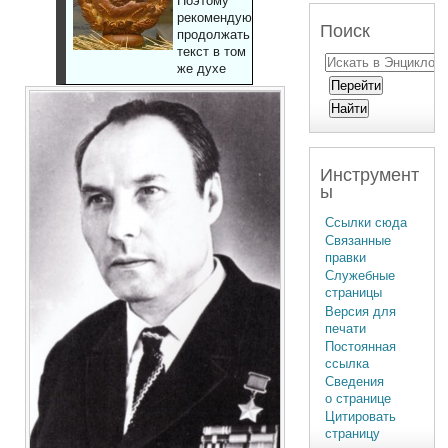
Поэтому
рекомендуют
Поиск
продолжать
текст в том
же духе
Инструмент
ы
Ссылки сюда
Связанные
правки
Служебные
страницы
Версия для
печати
Постоянная
ссылка
Сведения
о странице
Цитировать
страницу