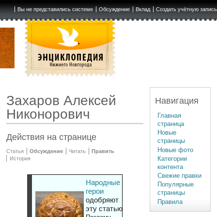
Вы не представились системе
Обсуждение
Вклад
Создать учётную запис
Захаров Алексей
Навигация
Никонорович
Главная
страница
Новые
Действия на странице
страницы
Новые фото
Статья
Обсуждение
Читать
Править
Категории
История
контента
Свежие правки
Народные
Популярные
герои
страницы
одобряют
Правила
эту статью