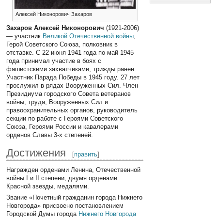
Алексей Никонорович Захаров
Захаров Алексей Никонорович
(1921-2006)
— участник
Великой Отечественной войны
,
Герой Советского Союза, полковник в
отставке. С 22 июня 1941 года по май 1945
года принимал участие в боях с
фашистскими захватчиками, трижды ранен.
Участник Парада Победы в 1945 году. 27 лет
прослужил в рядах Вооруженных Сил. Член
Президиума городского Совета ветеранов
войны, труда, Вооруженных Сил и
правоохранительных органов, руководитель
секции по работе с Героями Советского
Союза, Героями России и кавалерами
орденов Славы 3-х степеней.
Достижения
[
править
]
Награжден орденами Ленина, Отечественной
войны I и II степени, двумя орденами
Красной звезды, медалями.
Звание «Почетный гражданин города Нижнего
Новгорода» присвоено постановлением
Городской Думы города
Нижнего Новгорода