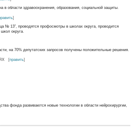
а в области здравоохранения, образования, социальной защиты.
править
]
ца № 13”, проводятся профосмотры в школах округа, проводится
 школ округа.
асти, на 70% депутатских запросов получены положительные решения.
ях
[
править
]
дства фонда развиваются новые технологии в области нейрохирургии,