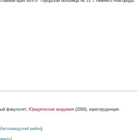
— главный врач МЛПУ “Городская больница № 13” г. Нижнего Новгорода,
ный факультет;
Юридическая академия
(2000), юриспруденция.
(
Автозаводский район
).
равить
]