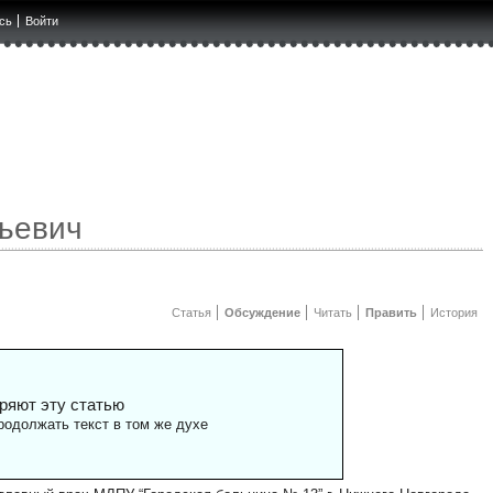
сь
Войти
ьевич
Статья
Обсуждение
Читать
Править
История
ряют эту статью
одолжать текст в том же духе