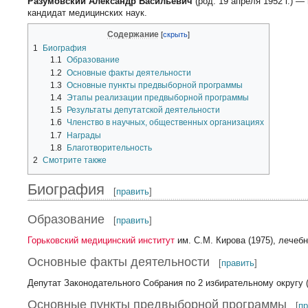
Разумовский Александр Васильевич
(род. 19 апреля 1952 г.) 
кандидат медицинских наук.
Содержание
1
Биография
1.1
Образование
1.2
Основные факты деятельности
1.3
Основные пункты предвыборной программы
1.4
Этапы реализации предвыборной программы
1.5
Результаты депутатской деятельности
1.6
Членство в научных, общественных организациях
1.7
Награды
1.8
Благотворительность
2
Смотрите также
Биография
[
править
]
Образование
[
править
]
Горьковский медицинский институт
им. С.М. Кирова (1975), лечеб
Основные факты деятельности
[
править
]
Депутат Законодательного Собрания по 2 избирательному округу 
Основные пункты предвыборной программы
[
п