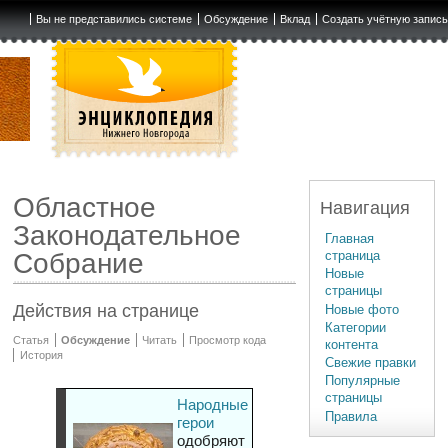
Вы не представились системе
Обсуждение
Вклад
Создать учётную запис
Областное
Навигация
Законодательное
Главная
страница
Собрание
Новые
страницы
Действия на странице
Новые фото
Категории
Статья
Обсуждение
Читать
Просмотр кода
контента
История
Свежие правки
Популярные
страницы
Народные
Правила
герои
одобряют