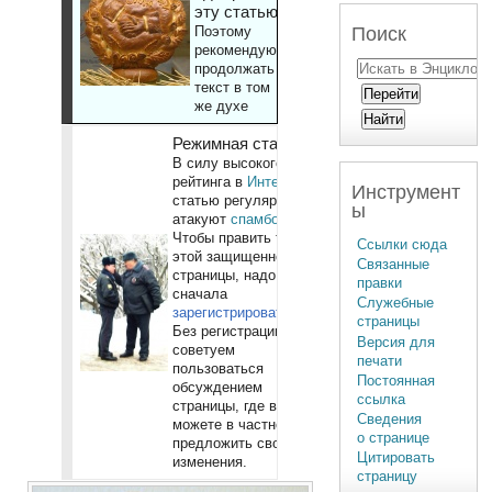
эту статью
Поиск
Поэтому
рекомендуют
продолжать
текст в том
же духе
Режимная статья
В силу высокого
рейтинга в
Интернете
,
Инструмент
статью регулярно
ы
атакуют
спамботы
.
Чтобы править текст
Ссылки сюда
этой защищенной
Связанные
страницы, надо
правки
сначала
Служебные
зарегистрироваться
.
страницы
Без регистрации
Версия для
советуем
печати
пользоваться
Постоянная
обсуждением
ссылка
страницы, где вы
Сведения
можете в частности
о странице
предложить свои
Цитировать
изменения.
страницу