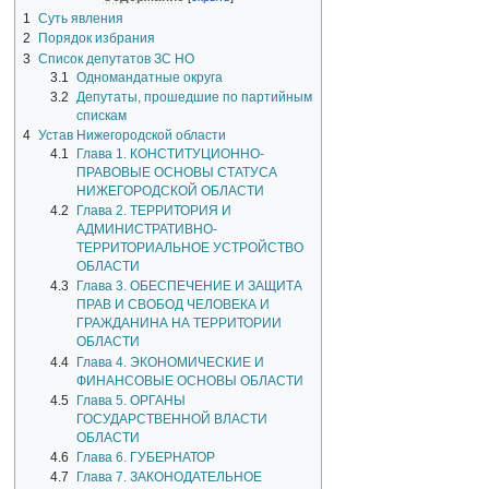
1
Суть явления
2
Порядок избрания
3
Список депутатов ЗС НО
3.1
Одномандатные округа
3.2
Депутаты, прошедшие по партийным
спискам
4
Устав Нижегородской области
4.1
Глава 1. КОНСТИТУЦИОННО-
ПРАВОВЫЕ ОСНОВЫ СТАТУСА
НИЖЕГОРОДСКОЙ ОБЛАСТИ
4.2
Глава 2. ТЕРРИТОРИЯ И
АДМИНИСТРАТИВНО-
ТЕРРИТОРИАЛЬНОЕ УСТРОЙСТВО
ОБЛАСТИ
4.3
Глава 3. ОБЕСПЕЧЕНИЕ И ЗАЩИТА
ПРАВ И СВОБОД ЧЕЛОВЕКА И
ГРАЖДАНИНА НА ТЕРРИТОРИИ
ОБЛАСТИ
4.4
Глава 4. ЭКОНОМИЧЕСКИЕ И
ФИНАНСОВЫЕ ОСНОВЫ ОБЛАСТИ
4.5
Глава 5. ОРГАНЫ
ГОСУДАРСТВЕННОЙ ВЛАСТИ
ОБЛАСТИ
4.6
Глава 6. ГУБЕРНАТОР
4.7
Глава 7. ЗАКОНОДАТЕЛЬНОЕ