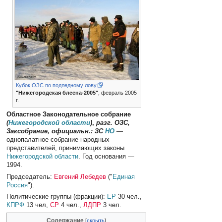
Кубок ОЗС по подледному лову
"Нижегородская блесна-2005"
, февраль 2005
г.
Областное Законодательное собрание
(
Нижегородской области
)
,
разг. ОЗС,
Заксобрание, официальн.: ЗС
НО
—
однопалатное собрание народных
представителей, принимающих законы
Нижегородской области
. Год основания —
1994.
Председатель:
Евгений Лебедев
("
Единая
Россия
").
Политические группы (фракции):
ЕР
30 чел.,
КПРФ
13 чел,
СР
4 чел.,
ЛДПР
3 чел.
Содержание