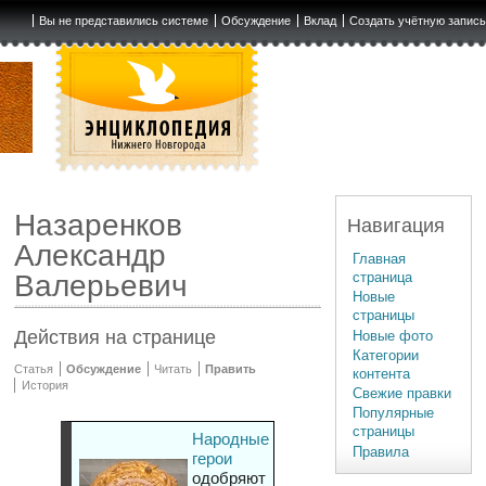
Вы не представились системе
Обсуждение
Вклад
Создать учётную запис
Назаренков
Навигация
Александр
Главная
страница
Валерьевич
Новые
страницы
Действия на странице
Новые фото
Категории
Статья
Обсуждение
Читать
Править
контента
История
Свежие правки
Популярные
страницы
Народные
Правила
герои
одобряют