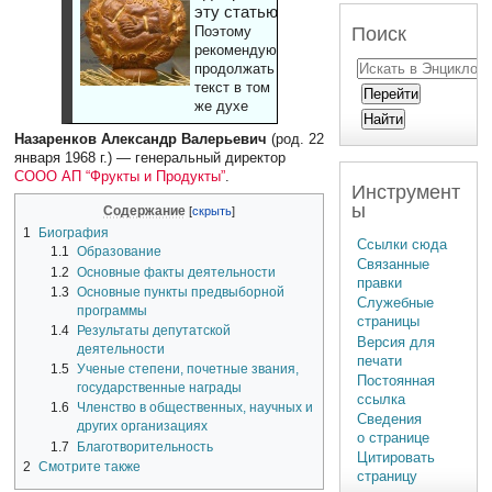
эту статью
Поиск
Поэтому
рекомендуют
продолжать
текст в том
же духе
Назаренков Александр Валерьевич
(род. 22
января 1968 г.) — генеральный директор
СООО АП “Фрукты и Продукты”
.
Инструмент
ы
Содержание
1
Биография
Ссылки сюда
1.1
Образование
Связанные
1.2
Основные факты деятельности
правки
1.3
Основные пункты предвыборной
Служебные
программы
страницы
1.4
Результаты депутатской
Версия для
деятельности
печати
1.5
Ученые степени, почетные звания,
Постоянная
государственные награды
ссылка
1.6
Членство в общественных, научных и
Сведения
других организациях
о странице
1.7
Благотворительность
Цитировать
2
Смотрите также
страницу