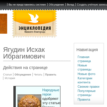
Вы не представились системе
Обсуждение
Вклад
Создать учётную запис
Ягудин Исхак
Навигация
Ибрагимович
Главная
страница
Новые
Действия на странице
страницы
Новые фото
Статья
Обсуждение
Читать
Править
Категории
История
контента
Свежие правки
Народные
Популярные
герои
страницы
одобряют
Правила
эту статью