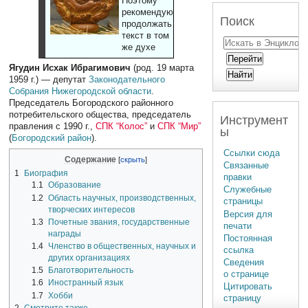
Поэтому
рекомендуют
Поиск
продолжать
текст в том
же духе
Ягудин Исхак Ибрагимович
(род. 19 марта
1959 г.) — депутат
Законодательного
Собрания Нижегородской области
.
Председатель Богородского районного
потребительского общества, председатель
Инструмент
правления с 1990 г.,
СПК “Колос”
и
СПК “Мир”
ы
(
Богородский район
).
Ссылки сюда
Содержание
Связанные
1
Биография
правки
1.1
Образование
Служебные
1.2
Область научных, производственных,
страницы
творческих интересов
Версия для
1.3
Почетные звания, государственные
печати
награды
Постоянная
1.4
Членство в общественных, научных и
ссылка
других организациях
Сведения
1.5
Благотворительность
о странице
1.6
Иностранный язык
Цитировать
1.7
Хобби
страницу
2
Смотрите также