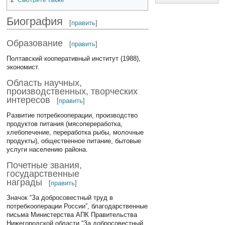
Биография
[
править
]
Образование
[
править
]
Полтавский кооперативный институт (1988),
экономист.
Область научных,
производственных, творческих
интересов
[
править
]
Развитие потребкооперации, производство
продуктов питания (мясопереработка,
хлебопечение, переработка рыбы, молочные
продукты), общественное питание, бытовые
услуги населению района.
Почетные звания,
государственные
награды
[
править
]
Значок “За добросовестный труд в
потребкооперации России”, благодарственные
письма Министерства АПК Правительства
Нижегородской области “За добросовестный