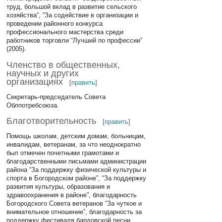
труд, большой вклад в развитие сельского
хозяйства”, “За содействие в организации и
проведении районного конкурса
профессионального мастерства среди
работников торговли “Лучший по профессии”
(2005).
Членство в общественных,
научных и других
организациях
[
править
]
Секретарь-председатель Совета
Облпотребсоюза.
Благотворительность
[
править
]
Помощь школам, детским домам, больницам,
инвалидам, ветеранам, за что неоднократно
был отмечен почетными грамотами и
благодарственными письмами администрации
района “За поддержку физической культуры и
спорта в Богородском районе”, “За поддержку
развития культуры, образования и
здравоохранения в районе”, благодарность
Богородского Совета ветеранов “За чуткое и
внимательное отношение”, благодарность за
поддержку фестиваля бардовской песни