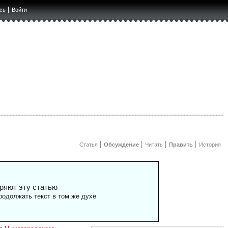
сь
Войти
Статья
Обсуждение
Читать
Править
История
ряют эту статью
одолжать текст в том же духе