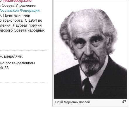
ор
Нижегородского
н Совета Управления
Российской Федерации
.
. Почетный член
 транспорта. С 1964 по
вления. Лауреат премии
родского Совета народных
», медалями.
ено постановлением
№ 33.
Юрий Маркович Коссой