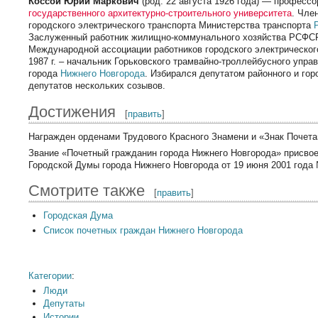
Коссой Юрий Маркович
(род. 22 августа 1926 года) — професс
государственного архитектурно-строительного университета
. Чле
городского электрического транспорта Министерства транспорта
Заслуженный работник жилищно-коммунального хозяйства РСФСР
Международной ассоциации работников городского электрического
1987 г. – начальник Горьковского трамвайно-троллейбусного упра
города
Нижнего Новгорода
. Избирался депутатом районного и го
депутатов нескольких созывов.
Достижения
[
править
]
Награжден орденами Трудового Красного Знамени и «Знак Почета
Звание «Почетный гражданин города Нижнего Новгорода» присво
Городской Думы города Нижнего Новгорода от 19 июня 2001 года 
Смотрите также
[
править
]
Городская Дума
Список почетных граждан Нижнего Новгорода
Категории
:
Люди
Депутаты
Истории