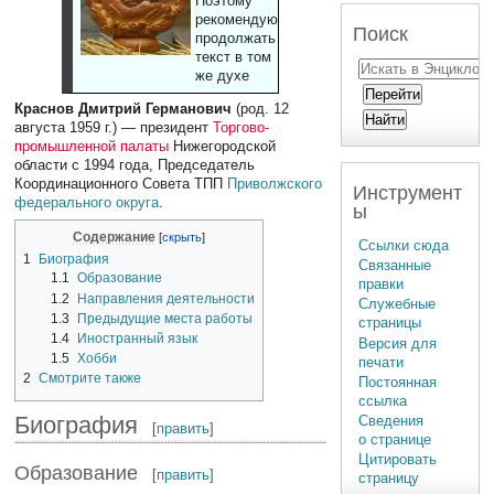
Поэтому
рекомендуют
Поиск
продолжать
текст в том
же духе
Краснов Дмитрий Германович
(род. 12
августа 1959 г.) — президент
Торгово-
промышленной палаты
Нижегородской
области с 1994 года, Председатель
Координационного Совета ТПП
Приволжского
Инструмент
федерального округа
.
ы
Содержание
Ссылки сюда
1
Биография
Связанные
1.1
Образование
правки
1.2
Направления деятельности
Служебные
1.3
Предыдущие места работы
страницы
1.4
Иностранный язык
Версия для
1.5
Хобби
печати
2
Смотрите также
Постоянная
ссылка
Биография
Сведения
[
править
]
о странице
Цитировать
Образование
[
править
]
страницу