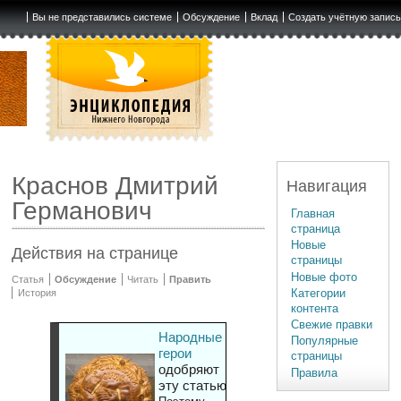
Вы не представились системе
Обсуждение
Вклад
Создать учётную запис
Краснов Дмитрий
Навигация
Германович
Главная
страница
Новые
Действия на странице
страницы
Новые фото
Статья
Обсуждение
Читать
Править
Категории
История
контента
Свежие правки
Народные
Популярные
герои
страницы
одобряют
Правила
эту статью