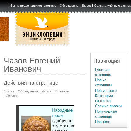
Вы не представились системе
Обсуждение
Вклад
Создать учётную запис
Чазов Евгений
Навигация
Иванович
Главная
страница
Новые
Действия на странице
страницы
Новые фото
Статья
Обсуждение
Читать
Править
Категории
История
контента
Свежие правки
Народные
Популярные
герои
страницы
одобряют
Правила
эту статью