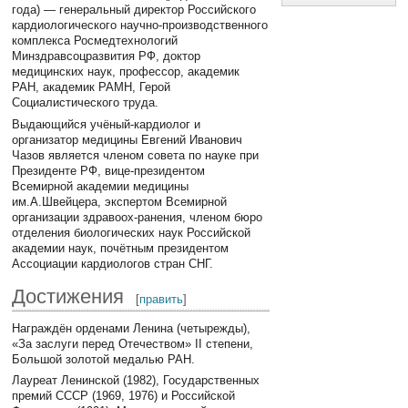
года) — генеральный директор Российского
кардиологического научно-производственного
комплекса Росмедтехнологий
Минздравсоцразвития РФ, доктор
медицинских наук, профессор, академик
РАН, академик РАМН, Герой
Социалистического труда.
Выдающийся учёный-кардиолог и
организатор медицины Евгений Иванович
Чазов является членом совета по науке при
Президенте РФ, вице-президентом
Всемирной академии медицины
им.А.Швейцера, экспертом Всемирной
организации здравоох-ранения, членом бюро
отделения биологических наук Российской
академии наук, почётным президентом
Ассоциации кардиологов стран СНГ.
Достижения
[
править
]
Награждён орденами Ленина (четырежды),
«За заслуги перед Отечеством» II степени,
Большой золотой медалью РАН.
Лауреат Ленинской (1982), Государственных
премий СССР (1969, 1976) и Российской