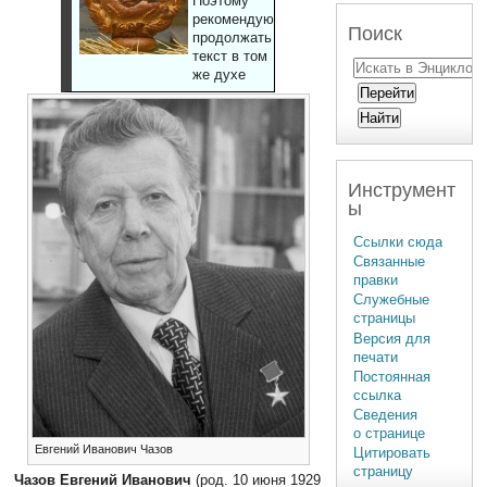
Поэтому
рекомендуют
Поиск
продолжать
текст в том
же духе
Инструмент
ы
Ссылки сюда
Связанные
правки
Служебные
страницы
Версия для
печати
Постоянная
ссылка
Сведения
о странице
Евгений Иванович Чазов
Цитировать
страницу
Чазов Евгений Иванович
(род. 10 июня 1929