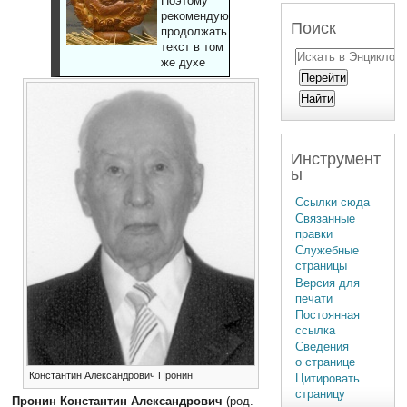
Поэтому
рекомендуют
Поиск
продолжать
текст в том
же духе
Инструмент
ы
Ссылки сюда
Связанные
правки
Служебные
страницы
Версия для
печати
Постоянная
ссылка
Сведения
о странице
Константин Александрович Пронин
Цитировать
страницу
Пронин Константин Александрович
(род.