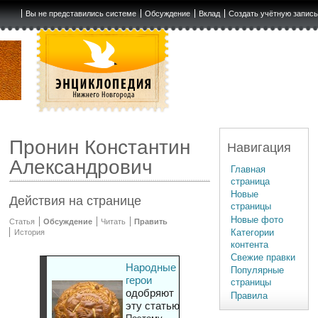
Вы не представились системе
Обсуждение
Вклад
Создать учётную запис
Пронин Константин
Навигация
Александрович
Главная
страница
Новые
Действия на странице
страницы
Новые фото
Статья
Обсуждение
Читать
Править
Категории
История
контента
Свежие правки
Народные
Популярные
герои
страницы
одобряют
Правила
эту статью