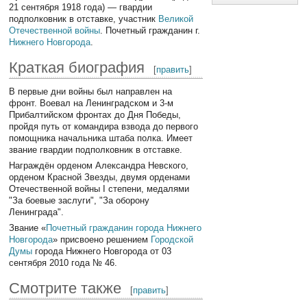
21 сентября 1918 года) — гвардии
подполковник в отставке, участник
Великой
Отечественной войны
. Почетный гражданин г.
Нижнего Новгорода
.
Краткая биография
[
править
]
В первые дни войны был направлен на
фронт. Воевал на Ленинградском и 3-м
Прибалтийском фронтах до Дня Победы,
пройдя путь от командира взвода до первого
помощника начальника штаба полка. Имеет
звание гвардии подполковник в отставке.
Награждён орденом Александра Невского,
орденом Красной Звезды, двумя орденами
Отечественной войны I степени, медалями
"За боевые заслуги", "За оборону
Ленинграда".
Звание «
Почетный гражданин города Нижнего
Новгорода
» присвоено решением
Городской
Думы
города Нижнего Новгорода от 03
сентября 2010 года № 46.
Смотрите также
[
править
]