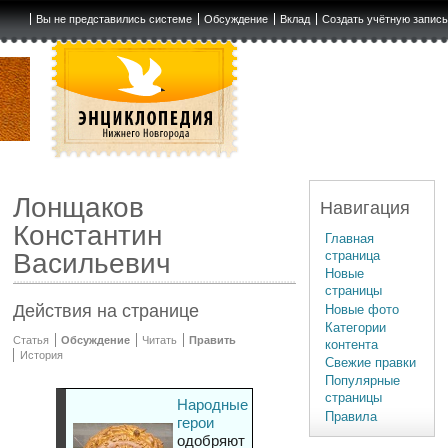
Вы не представились системе
Обсуждение
Вклад
Создать учётную запис
Лонщаков
Навигация
Константин
Главная
страница
Васильевич
Новые
страницы
Действия на странице
Новые фото
Категории
Статья
Обсуждение
Читать
Править
контента
История
Свежие правки
Популярные
страницы
Народные
Правила
герои
одобряют