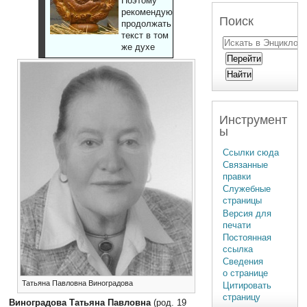
Поэтому
рекомендуют
Поиск
продолжать
текст в том
же духе
Инструмент
ы
Ссылки сюда
Связанные
правки
Служебные
страницы
Версия для
печати
Постоянная
ссылка
Сведения
о странице
Татьяна Павловна Виноградова
Цитировать
страницу
Виноградова Татьяна Павловна
(род. 19