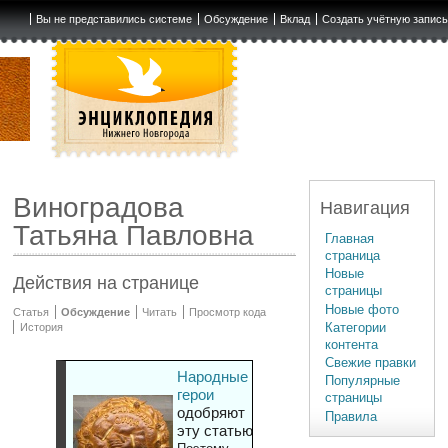
Вы не представились системе
Обсуждение
Вклад
Создать учётную запис
Виноградова
Навигация
Татьяна Павловна
Главная
страница
Новые
Действия на странице
страницы
Новые фото
Статья
Обсуждение
Читать
Просмотр кода
Категории
История
контента
Свежие правки
Народные
Популярные
герои
страницы
одобряют
Правила
эту статью