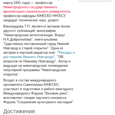
марта 1941 года) — профессор
Нижегородского государственного
архитектурно-строительного университета
,
профессор кафедры ЮНЕСКО ННГАСУ,
кандидат технических наук, доцент.
Виноградова Т.П. является автором более
двухсот публикаций, монографии
"Нижегородская интеллигенция. Вокруг
Н.А.Добролюбова", книги-альбома
"Царственно поставленный город Нижний
Новгород в старой открытке". Одна из
авторов и научный редактор книг: "
Рекорды и
достижения Нижнего Новгорода
", "785
вопросов по Нижнему Новгороду". Автор и
ведущая на нижегородском телевидении
популярной программы "Нижегородская
открытка".
Входит в состав международного
оргкомитета Симпозиума ЮНЕСКО,
участвует в подготовке и работе ежегодного
Международного Форума "Великие реки",
возглавляет секцию научного конгресса
Форума "Сохранение культурного наследия".
Достижения