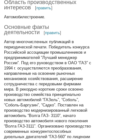
Область производственных
интересов
[
править
]
Автомобилестроение.
Основные факты
деятельности
[
править
]
Автор многочисленных публикаций в
периодической печати. Победитель конкурса
Российской ассоциации промышленников и
предпринимателей “Лучший менеджер
России”. Под его руководством в ОАО “ГАЗ” с
1994 г. осуществляются преобразования,
направленные на освоение рыночных
механизмов хозяйствования, расширение
сотрудничества с передовыми фирмами
мира. В рекордно короткие сроки освоено
производство семейства принципиально
новых автомобилей “ГАЗель”, “Соболь”,
“Соболь-Баргузин”, “Садко”. Поставлен на
производство модернизированный легковой
автомобиль “Волга ГАЗ- 3110”, начато
производство автомобиля нового поколения
“Волга ГАЗ-3111”. Организовано производство
современных конкурентоспособных
дизельных двигателей “ГАЗ-560” по лицензии