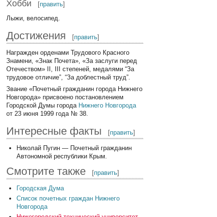
Хобби
[
править
]
Лыжи, велосипед.
Достижения
[
править
]
Награжден орденами Трудового Красного
Знамени, «Знак Почета», «За заслуги перед
Отечеством» II, III степеней, медалями “За
трудовое отличие”, “За доблестный труд”.
Звание «Почетный гражданин города Нижнего
Новгорода» присвоено постановлением
Городской Думы города
Нижнего Новгорода
от 23 июня 1999 года № 38.
Интересные факты
[
править
]
Николай Пугин — Почетный гражданин
Автономной республики Крым.
Смотрите также
[
править
]
Городская Дума
Список почетных граждан Нижнего
Новгорода
Нижегородский технический университет