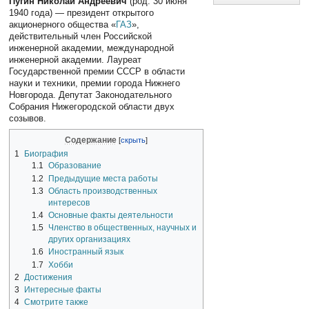
Пугин Николай Андреевич
(род. 30 июня
1940 года) — президент открытого
акционерного общества «
ГАЗ
»,
действительный член Российской
инженерной академии, международной
инженерной академии. Лауреат
Государственной премии СССР в области
науки и техники, премии города Нижнего
Новгорода. Депутат Законодательного
Собрания Нижегородской области двух
созывов.
Содержание
1
Биография
1.1
Образование
1.2
Предыдущие места работы
1.3
Область производственных
интересов
1.4
Основные факты деятельности
1.5
Членство в общественных, научных и
других организациях
1.6
Иностранный язык
1.7
Хобби
2
Достижения
3
Интересные факты
4
Смотрите также