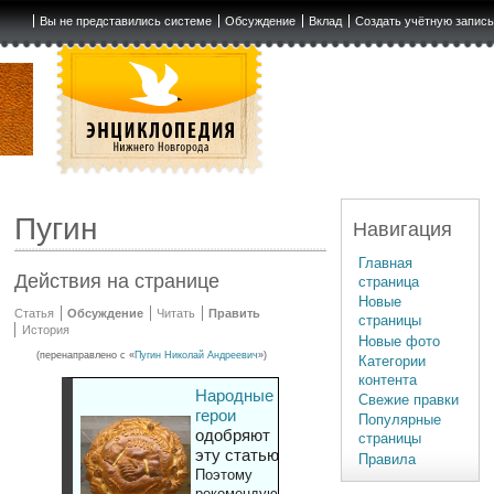
Вы не представились системе
Обсуждение
Вклад
Создать учётную запис
Пугин
Навигация
Главная
Действия на странице
страница
Новые
Статья
Обсуждение
Читать
Править
страницы
История
Новые фото
(перенаправлено с «
Пугин Николай Андреевич
»)
Категории
контента
Народные
Свежие правки
герои
Популярные
одобряют
страницы
эту статью
Правила
Поэтому
рекомендуют