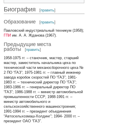
Биография
[
править
]
Образование
[
править
]
Павловский индустриальный техникум (1958);
ГПИ
им. А. А. Жданова (1967).
Предыдущие места
работы
[
править
]
1958-1975 гг. – станочник, мастер, старший
мастер, заместитель начальника цеха по
технической части механосборочного цеха №
2 ПО “ГАЗ”; 1975-1981 гг. – главный инженер
завода коробок скоростей ПО “ГАЗ”; 1981-
1983 гг. – технический директор ПО “ГАЗ”;
1983-1986 гг. – генеральный директор ПО
“ГАЗ”; 1986-1988 гг. – министр автомобильной
промышленности СССР; 1988-1991 гг. –
министр автомобильного и
сельскохозяйственного машиностроения;
1991-1994 гг. – президент объединения
“Автосельхозмаш-Холдинг”; 1994- 2000 гг. –
президент ОАО “ГАЗ”.