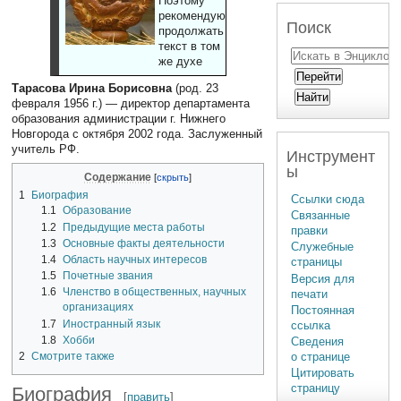
Поэтому
рекомендуют
Поиск
продолжать
текст в том
же духе
Тарасова Ирина Борисовна
(род. 23
февраля 1956 г.) — директор департамента
образования администрации г. Нижнего
Новгорода с октября 2002 года. Заслуженный
учитель РФ.
Инструмент
ы
Содержание
1
Биография
Ссылки сюда
1.1
Образование
Связанные
1.2
Предыдущие места работы
правки
1.3
Основные факты деятельности
Служебные
1.4
Область научных интересов
страницы
1.5
Почетные звания
Версия для
1.6
Членство в общественных, научных
печати
организациях
Постоянная
1.7
Иностранный язык
ссылка
1.8
Хобби
Сведения
2
Смотрите также
о странице
Цитировать
страницу
Биография
[
править
]