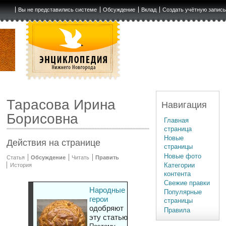
Вы не представились системе
Обсуждение
Вклад
Создать учётную запис
Тарасова Ирина
Навигация
Борисовна
Главная
страница
Новые
Действия на странице
страницы
Новые фото
Статья
Обсуждение
Читать
Править
Категории
История
контента
Свежие правки
Народные
Популярные
герои
страницы
одобряют
Правила
эту статью