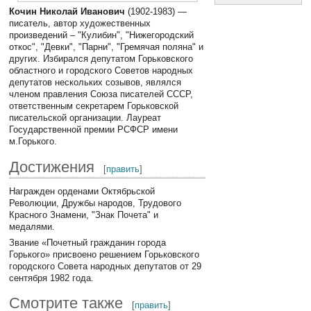
Кочин Николай Иванович
(1902-1983) —
писатель, автор художественных
произведений – "Кулибин", "Нижегородский
откос", "Девки", "Парни", "Гремячая поляна" и
других. Избирался депутатом Горьковского
областного и городского Советов народных
депутатов нескольких созывов, являлся
членом правления Союза писателей СССР,
ответственным секретарем Горьковской
писательской организации. Лауреат
Государственной премии РСФСР имени
м.Горького.
Достижения
[
править
]
Награжден орденами Октябрьской
Революции, Дружбы народов, Трудового
Красного Знамени, "Знак Почета" и
медалями.
Звание «Почетный гражданин города
Горького» присвоено решением Горьковского
городского Совета народных депутатов от 29
сентября 1982 года.
Смотрите также
[
править
]