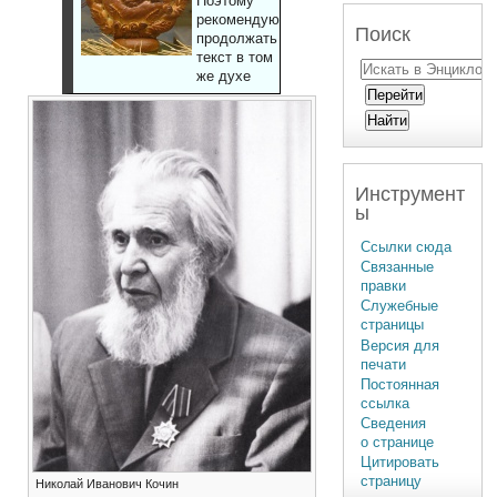
Поэтому
рекомендуют
Поиск
продолжать
текст в том
же духе
Инструмент
ы
Ссылки сюда
Связанные
правки
Служебные
страницы
Версия для
печати
Постоянная
ссылка
Сведения
о странице
Цитировать
страницу
Николай Иванович Кочин