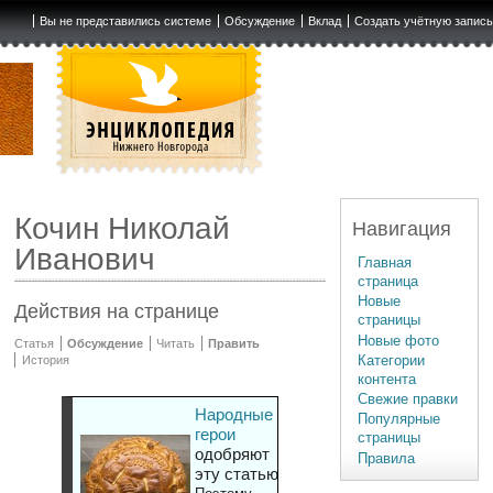
Вы не представились системе
Обсуждение
Вклад
Создать учётную запис
Кочин Николай
Навигация
Иванович
Главная
страница
Новые
Действия на странице
страницы
Новые фото
Статья
Обсуждение
Читать
Править
Категории
История
контента
Свежие правки
Народные
Популярные
герои
страницы
одобряют
Правила
эту статью