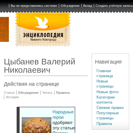
Вы не представились системе
Обсуждение
Вклад
Создать учётную запис
Цыбанев Валерий
Навигация
Николаевич
Главная
страница
Новые
Действия на странице
страницы
Новые фото
Статья
Обсуждение
Читать
Править
Категории
История
контента
Свежие правки
Народные
Популярные
герои
страницы
одобряют
Правила
эту статью