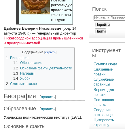
Поэтому
рекомендуют
Поиск
продолжать
текст в том
же духе
Цыбанев Валерий Николаевич
(род. 14
августа 1948 г.) — генеральный директор
Нижегородской ассоциации промышленников
и предпринимателей
.
Инструмент
Содержание
ы
1
Биография
1.1
Образование
Ссылки сюда
1.2
Основные факты деятельности
Связанные
1.3
Награды
правки
1.4
Хобби
Служебные
2
Смотрите также
страницы
Версия для
печати
Биография
[
править
]
Постоянная
ссылка
Образование
[
править
]
Сведения
о странице
Уральский политехнический институт (1971).
Цитировать
страницу
Основные факты