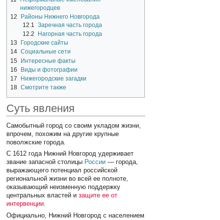
нижегородцев
12
Районы Нижнего Новгорода
12.1
Заречная часть города
12.2
Нагорная часть города
13
Городские сайты
14
Социальные сети
15
Интересные факты
16
Виды и фотографии
17
Нижегородские загадки
18
Смотрите также
Суть явления
Самобытный город со своим укладом жизни,
впрочем, похожим на другие крупные
поволжские города.
С 1612 года Нижний Новгород удерживает
звание запасной столицы
России
— города,
выражающего потенциал российской
региональной жизни во всей ее полноте,
оказывающий неизменную поддержку
центральных властей и
защите ее от
интервенции
.
Официально, Нижний Новгород с населением