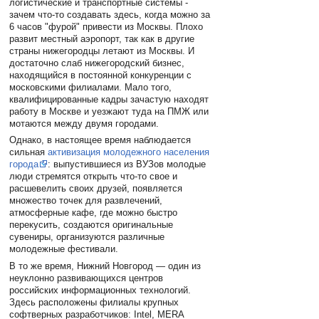
логистические и транспортные системы -
зачем что-то создавать здесь, когда можно за
6 часов "фурой" привести из Москвы. Плохо
развит местный аэропорт, так как в другие
страны нижегородцы летают из Москвы. И
достаточно слаб нижегородский бизнес,
находящийся в постоянной конкуренции с
московскими филиалами. Мало того,
квалифицированные кадры зачастую находят
работу в Москве и уезжают туда на ПМЖ или
мотаются между двумя городами.
Однако, в настоящее время наблюдается
сильная
активизация молодежного населения
города
: выпустившиеся из ВУЗов молодые
люди стремятся открыть что-то свое и
расшевелить своих друзей, появляется
множество точек для развлечений,
атмосферные кафе, где можно быстро
перекусить, создаются оригинальные
сувениры, организуются различные
молодежные фестивали.
В то же время, Нижний Новгород — один из
неуклонно развивающихся центров
российских информационных технологий.
Здесь расположены филиалы крупных
софтверных разработчиков: Intel, MERA