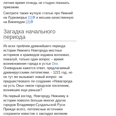
летнее время отнюдь не стыдно показать
приезжим.
Смотрите также жуткую статью про Нижний
на Луркоморье
[1]
и весьма качественную
на Википедии
[2]
Загадка начального
периода
Из всех проблем древнейшего периода
истории Нижнего Новгорода местных
историков и краеведов издавна волновал,
пожалуй, только один вопрос – время
возникновения города в устье
Оки
.
Очевидным кажется ответ, предлагаемый
древнерусскими летописями, - 1221 год; но
он тут же вызывает новый вопрос: не
предшествовало ли созданию «Новагорода
на усть Окы» некое городское поселение,
возникшее еще раньше?
На первый взгляд, Новгороду Нижнему в
истории повезло больше многих других
городов Владимиро-Суздальской Руси.
Прежде всего, летописные источники
сохранили известие о закладке великим