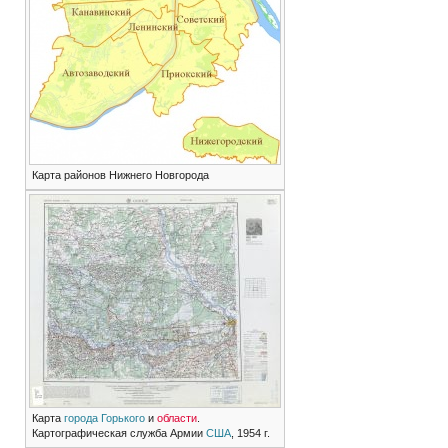
Карта районов Нижнего Новгорода
Карта
города Горького
и
области
.
Картографическая служба Армии
США
, 1954 г.