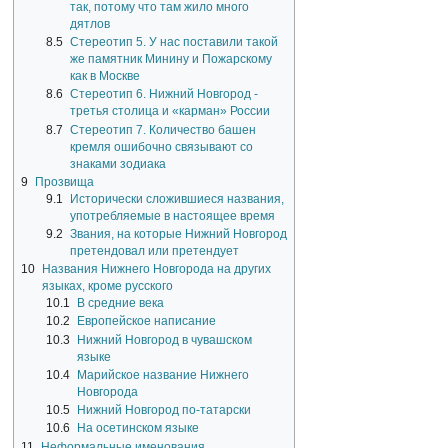
так, потому что там жило много
дятлов
8.5
Стереотип 5. У нас поставили такой
же памятник Минину и Пожарскому
как в Москве
8.6
Стереотип 6. Нижний Новгород -
третья столица и «карман» России
8.7
Стереотип 7. Количество башен
кремля ошибочно связывают со
знаками зодиака
9
Прозвища
9.1
Исторически сложившиеся названия,
употребляемые в настоящее время
9.2
Звания, на которые Нижний Новгород
претендовал или претендует
10
Названия Нижнего Новгорода на других
языках, кроме русского
10.1
В средние века
10.2
Европейское написание
10.3
Нижний Новгород в чувашском
языке
10.4
Марийское название Нижнего
Новгорода
10.5
Нижний Новгород по-татарски
10.6
На осетинском языке
11
Неформальные именования