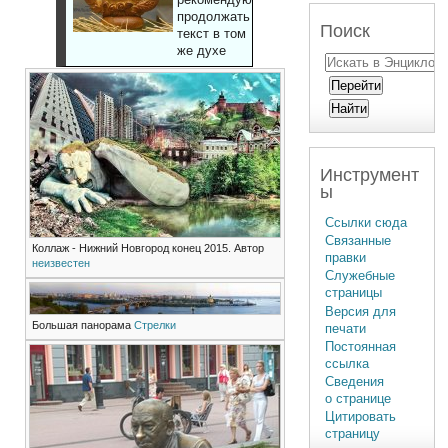
продолжать
Поиск
текст в том
же духе
Инструмент
ы
Ссылки сюда
Связанные
Коллаж - Нижний Новгород конец 2015. Автор
правки
неизвестен
Служебные
страницы
Версия для
Большая панорама
Стрелки
печати
Постоянная
ссылка
Сведения
о странице
Цитировать
страницу