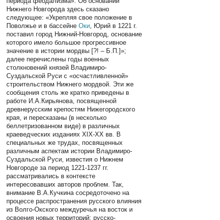
периода феодализма». Об основании
Нижнего Новгорода здесь сказано
следующее: «Укрепляя свое положение в
Поволжье и в бассейне
Оки
, Юрий в 1221 г.
поставил город Нижний-Новгород, основание
которого имело большое прогрессивное
значение в истории мордвы [?! – Б.П.]»;
далее перечислены годы военных
столкновений князей Владимиро-
Суздальской Руси с «осчастливленной»
строительством Нижнего мордвой. Эти же
сообщения столь же кратко приведены в
работе И.А.Кирьянова, посвященной
древнерусским крепостям Нижегородского
края, и пересказаны (в несколько
беллетризованном виде) в различных
краеведческих изданиях XIX-XX вв. В
специальных же трудах, посвященных
различным аспектам истории Владимиро-
Суздальской Руси, известия о Нижнем
Новгороде за период 1221-1237 гг.
рассматривались в контексте
интересовавших авторов проблем. Так,
внимание В.А.Кучкина сосредоточено на
процессе распространения русского влияния
из Волго-Окского междуречья на восток и
освоения новых территорий; русско-