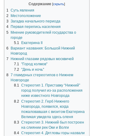
Содержание
1
Суть явления
2
Местоположение
3
Загадка начального периода
4
Первая перепись населения
5
Мнение руководителей государства о
городе
5.1
Екатерина II
6
Вариант названия: Большой Нижний
Новгород
7
Нижний глазами рядовых москвичей
7.1
"Город холмов"
7.2
"День и ночь"
8
7 гламурных стереотипов о Нижнем
Новгороде
8.1
Стереотип 1. Приставку “Нижний”
город получил из-за расположения
ниже известного Новгорода
8.2
Стереотип 2. Герб Нижнего
Новгорода, появился, когда
пожаловавшая с визитом Екатерина
Великая увидела здесь оленя
8.3
Стереотип 3. Нижний был построен
на слиянии рек Оки и Волги
8.4
Стереотип 4. Дятловы горы назвали