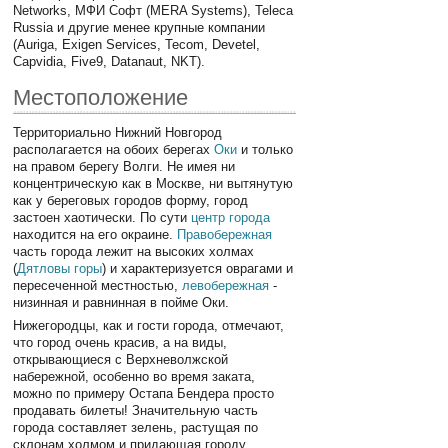
Networks, МФИ Софт (MERA Systems), Teleca
Russia и другие менее крупные компании
(Auriga, Exigen Services, Tecom, Devetel,
Capvidia, Five9, Datanaut, NKT).
Местоположение
Территориально Нижний Новгород
располагается на обоих берегах
Оки
и только
на правом берегу Волги. Не имея ни
концентрическую как в Москве, ни вытянутую
как у береговых городов форму, город
застоен хаотически. По сути
центр города
находится на его окраине.
Правобережная
часть города лежит на высоких холмах
(
Дятловы горы
) и характеризуется оврагами и
пересеченной местностью,
левобережная
-
низинная и равнинная в пойме Оки.
Нижегородцы, как и гости города, отмечают,
что город очень красив, а на виды,
открывающиеся с Верхневолжской
набережной, особенно во время заката,
можно по примеру Остапа Бендера просто
продавать билеты! Значительную часть
города составляет зелень, растущая по
склонам холмом и придающая городу