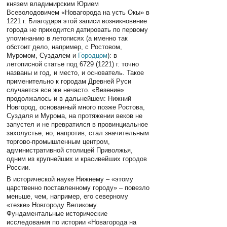
князем владимирским Юрием
Всеволодовичем «Новагорода на усть Окы» в
1221 г. Благодаря этой записи возникновение
города не приходится датировать по первому
упоминанию в летописях (а именно так
обстоит дело, например, с Ростовом,
Муромом, Суздалем и
Городцом
): в
летописной статье под 6729 (1221) г. точно
названы и год, и место, и основатель. Такое
применительно к городам Древней Руси
случается все же нечасто. «Везение»
продолжалось и в дальнейшем: Нижний
Новгород, основанный много позже Ростова,
Суздаля и Мурома, на протяжении веков не
запустел и не превратился в провинциальное
захолустье, но, напротив, стал значительным
торгово-промышленным центром,
административной столицей Приволжья,
одним из крупнейших и красивейших городов
России.
В исторической науке Нижнему – «этому
царственно поставленному городу» – повезло
меньше, чем, например, его северному
«тезке» Новгороду Великому.
Фундаментальные исторические
исследования по истории «Новагорода на