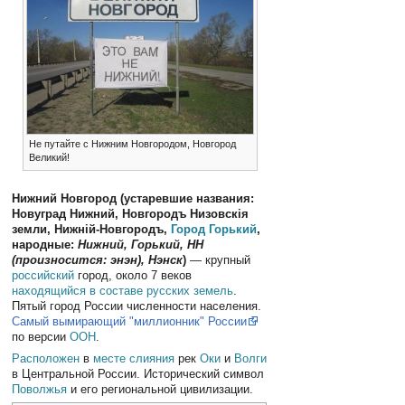
Не путайте с Нижним Новгородом, Новгород
Великий!
Нижний Новгород (устаревшие названия:
Новуград Нижний, Новгородъ Низовскія
земли, Нижній-Новгородъ,
Город Горький
,
народные:
Нижний, Горький, НН
(произносится: энэн), Нэнск
)
— крупный
российский
город, около 7 веков
находящийся в составе русских земель
.
Пятый город России численности населения.
Самый вымирающий "миллионник" России
по версии
ООН
.
Расположен
в
месте слияния
рек
Оки
и
Волги
в Центральной России. Исторический символ
Поволжья
и его региональной цивилизации.