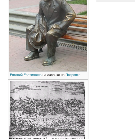
Евгений Евстигнеев
на лавочке на
Покровке