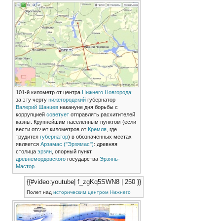
101-й километр от центра
Нижнего Новгорода
:
за эту черту
нижегородский
губернатор
Валерий Шанцев
накануне дня борьбы с
коррупцией
советует
отправлять расхитителей
казны. Крупнейшим населенным пунктом (если
вести отсчет километров от
Кремля
, где
трудится
губернатор
) в обозначенных местах
является
Арзамас ("Эрзямас")
: древняя
столица
эрзян
, опорный пункт
древнемордовского
государства
Эрзянь-
Мастор
.
{{#video:youtube| f_zgKq5SWN8 | 250 }}
Полет над
историческим центром
Нижнего