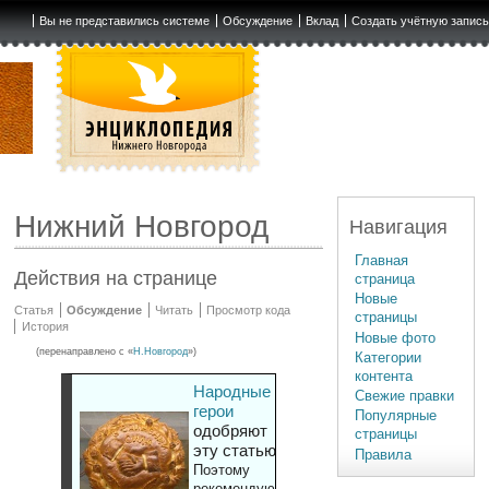
Вы не представились системе
Обсуждение
Вклад
Создать учётную запис
Нижний Новгород
Навигация
Главная
Действия на странице
страница
Новые
Статья
Обсуждение
Читать
Просмотр кода
страницы
История
Новые фото
(перенаправлено с «
Н.Новгород
»)
Категории
контента
Народные
Свежие правки
герои
Популярные
одобряют
страницы
эту статью
Правила
Поэтому
рекомендуют