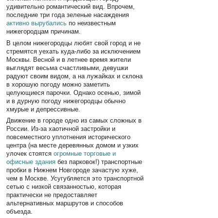
удивительно романтический вид. Впрочем,
последние три года зеленые насаждения
активно вырубались
по неизвестным
нижегородцам причинам.
В целом нижегородцы любят свой город и не
стремятся уехать куда-либо за исключением
Москвы. Весной и в летнее время жители
выглядят весьма счастливыми, девушки
радуют своим видом, а на лужайках и склона
в хорошую погоду можно заметить
целующиеся парочки. Однако осенью, зимой
и в дурную погоду нижегородцы обычно
хмурые и депрессивные.
Движение в городе одно из самых сложных в
России. Из-за хаотичной застройки и
повсеместного уплотнения исторического
центра (на месте деревянных домом и узких
улочек стоятся
огромные торговые и
офисные здания
без парковок!) транспортные
пробки в Нижнем Новгороде зачастую хуже,
чем в Москве. Усугубляется это транспортной
сетью с низкой связанностью, которая
практически не предоставляет
альтернативных маршрутов и способов
объезда.