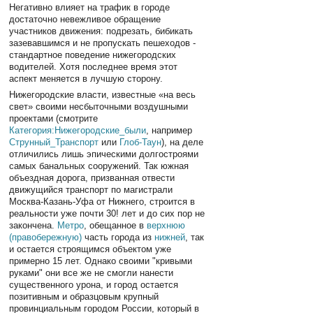
Негативно влияет на трафик в городе
достаточно невежливое обращение
участников движения: подрезать, бибикать
зазевавшимся и не пропускать пешеходов -
стандартное поведение нижегородских
водителей. Хотя последнее время этот
аспект меняется в лучшую сторону.
Нижегородские власти, известные «на весь
свет» своими несбыточными воздушными
проектами (смотрите
Категория:Нижегородские_были
, например
Струнный_Транспорт
или
Глоб-Таун
), на деле
отличились лишь эпическими долгостроями
самых банальных сооружений. Так южная
объездная дорога, призванная отвести
движущийся транспорт по магистрали
Москва-Казань-Уфа от Нижнего, строится в
реальности уже почти 30! лет и до сих пор не
закончена.
Метро
, обещанное в
верхнюю
(правобережную)
часть города из
нижней
, так
и остается строящимся объектом уже
примерно 15 лет. Однако своими "кривыми
руками" они все же не смогли нанести
существенного урона, и город остается
позитивным и образцовым крупный
провинциальным городом России, который в