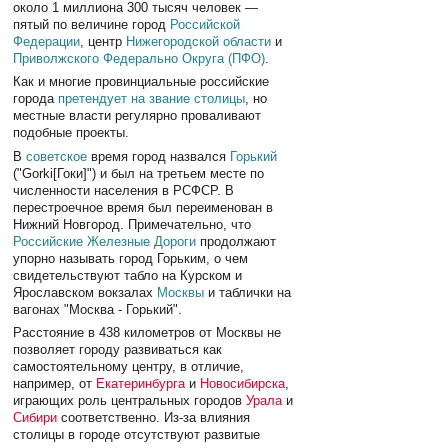
около 1 миллиона 300 тысяч человек —
пятый по величине город
Российской
Федерации
, центр
Нижегородской области
и
Приволжского Федерально Округа (ПФО)
.
Как и многие провинциальные российские
города
претендует на звание столицы
, но
местные власти регулярно проваливают
подобные проекты.
В
советское
время город назвался
Горький
("Gorki[Гоки]") и был на третьем месте по
численности населения в РСФСР. В
перестроечное время был переименован в
Нижний Новгород. Примечательно, что
Российские Железные Дороги
продолжают
упорно называть город Горьким, о чем
свидетельствуют табло на Курском и
Ярославском вокзалах
Москвы
и таблички на
вагонах "Москва - Горький".
Расстояние в 438 километров от Москвы не
позволяет городу развиваться как
самостоятельному центру, в отличие,
например, от
Екатеринбурга
и
Новосибирска
,
играющих роль центральных городов
Урала
и
Сибири
соответственно. Из-за влияния
столицы в городе отсутствуют развитые