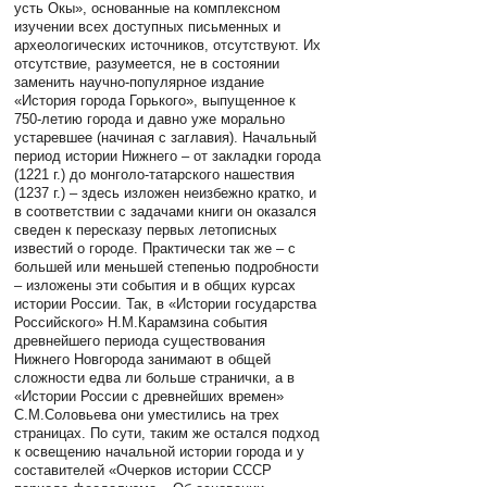
усть Окы», основанные на комплексном
изучении всех доступных письменных и
археологических источников, отсутствуют. Их
отсутствие, разумеется, не в состоянии
заменить научно-популярное издание
«История города Горького», выпущенное к
750-летию города и давно уже морально
устаревшее (начиная с заглавия). Начальный
период истории Нижнего – от закладки города
(1221 г.) до монголо-татарского нашествия
(1237 г.) – здесь изложен неизбежно кратко, и
в соответствии с задачами книги он оказался
сведен к пересказу первых летописных
известий о городе. Практически так же – с
большей или меньшей степенью подробности
– изложены эти события и в общих курсах
истории России. Так, в «Истории государства
Российского» Н.М.Карамзина события
древнейшего периода существования
Нижнего Новгорода занимают в общей
сложности едва ли больше странички, а в
«Истории России с древнейших времен»
С.М.Соловьева они уместились на трех
страницах. По сути, таким же остался подход
к освещению начальной истории города и у
составителей «Очерков истории СССР