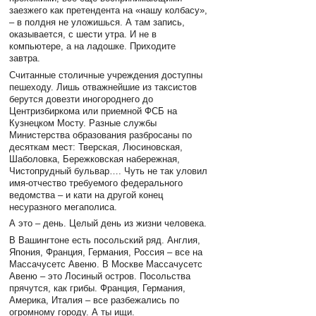
заезжего как претендента на «нашу колбасу»,
– в полдня не уложишься. А там запись,
оказывается, с шести утра. И не в
компьютере, а на ладошке. Приходите
завтра.
Считанные столичные учреждения доступны
пешеходу. Лишь отважнейшие из таксистов
берутся довезти иногороднего до
Центризбиркома или приемной ФСБ на
Кузнецком Мосту. Разные службы
Министерства образования разбросаны по
десяткам мест: Тверская, Люсиновская,
Шаболовка, Бережковская набережная,
Чистопрудный бульвар…. Чуть не так уловил
имя-отчество требуемого федерального
ведомства – и кати на другой конец
несуразного мегаполиса.
А это – день. Целый день из жизни человека.
В Вашингтоне есть посольский ряд. Англия,
Япония, Франция, Германия, Россия – все на
Массачусетс Авеню. В Москве Массачусетс
Авеню – это Лосиный остров. Посольства
прячутся, как грибы. Франция, Германия,
Америка, Италия – все разбежались по
огромному городу. А ты ищи.