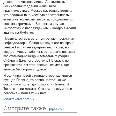
дешевле с чистого листа. А стоимость
бесчисленных зданий нынешнего
правительства в Москве настолько велика,
что продажа их в частную собственность
если и не возместит затраты, то сделает их
весьма скромными. Во всяком случае,
Ингосстрах с наслаждением и щедро выкупит
здание на Лубянке.
Правительство мается мигренью, проклиная
нефтедоллары. Создание крупного центра в
центре России не вздернет инфляции, но
создаст массу рабочих мест и резко повысит
капитализацию недр и земельных угодий
Сибири и Дальнего Востока. Не сразу, но
прекратится бегство россиян из мест, где
японцы бы творили чудеса.
И если при новой столице втрое удлинится
путь до Парижа, то ровно настолько же
сократится полет до Токио или Пекина. В
Токио же они летают. Станем поразумнее и
побогаче – полетят и к нам.
(
obozrevatel.com
)
Смотрите также
[
править
]