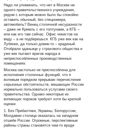
Надо ли упоминать, что нет в Москве ни
одного правительственного учреждения,
рядом с которым можно было бы спокойно
оставить обычный, без спецномера,
автомобиль? Венец столичной несуразности
– даже не Кремль с его топтунами, а КГБ –
или как его там сейчас. Офис чекистов на
виду – а не подберешься. КГБ уже век как на
Лубянке, да только домик-то – краденый.
Отобрали зданьице у страхового общества и
уже век пытают врагов народа в
неприспособленных производственных
помещениях.
Москва настолько не приспособлена для
исполнения столичных функций, что я
волевым порядком прерываю перечисление
серьезных обстоятельств, мешающих России
нормально пользоваться услугами своего
правительства. Однако некоторые из
вопиющих пороков требуют хотя бы краткой
оценки.
1. Без Прибалтики, Украины, Белоруссии,
Молдавии столица оказалась на западном
отшибе России. Огромные, перспективные
районы страны становятся чем-то вроде