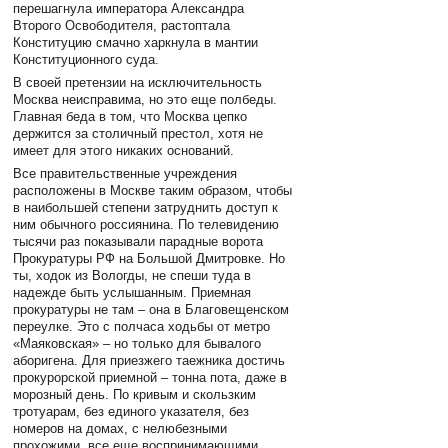
перешагнула императора Александра
Второго Освободителя, растоптала
Конституцию смачно харкнула в мантии
Конституционного суда.
В своей претензии на исключительность
Москва неисправима, но это еще полбеды.
Главная беда в том, что Москва цепко
держится за столичный престол, хотя не
имеет для этого никаких оснований.
Все правительственные учреждения
расположены в Москве таким образом, чтобы
в наибольшей степени затруднить доступ к
ним обычного россиянина. По телевидению
тысячи раз показывали парадные ворота
Прокуратуры РФ на Большой Дмитровке. Но
ты, ходок из Вологды, не спеши туда в
надежде быть услышанным. Приемная
прокуратуры не там – она в Благовещенском
переулке. Это с полчаса ходьбы от метро
«Маяковская» – но только для бывалого
аборигена. Для приезжего таежника достичь
прокурорской приемной – тонна пота, даже в
морозный день. По кривым и скользким
тротуарам, без единого указателя, без
номеров на домах, с нелюбезными
прохожими, все еще воспринимающими