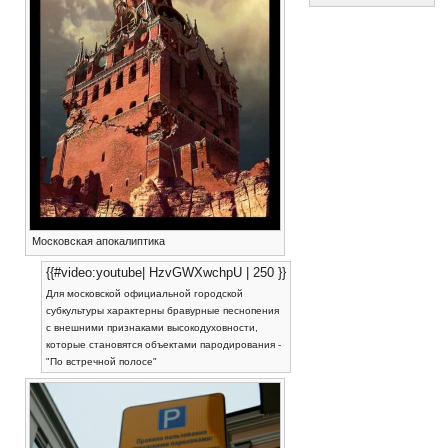
Московская апокалиптика
{{#video:youtube| HzvGWXwchpU | 250 }}
Для московской официальной городской
субкультуры характерны бравурные песнопения
с внешними признаками высокодуховности,
которые становятся объектами пародирования -
"По встречной полосе"