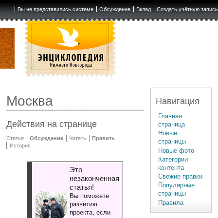
Вы не представились системе
Обсуждение
Вклад
Создать учётную запис
Москва
Навигация
Главная
Действия на странице
страница
Новые
Статья
Обсуждение
Читать
Править
страницы
История
Новые фото
Категории
контента
Это
Свежие правки
незаконченная
Популярные
статья!
страницы
Вы поможете
Правила
развитию
проекта, если