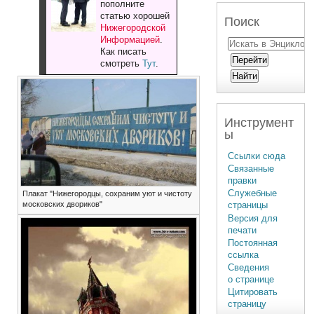
пополните
статью хорошей
Поиск
Нижегородской
Информацией
.
Как писать
смотреть
Тут
.
Инструмент
ы
Ссылки сюда
Связанные
правки
Служебные
Плакат "Нижегородцы, сохраним уют и чистоту
московских двориков"
страницы
Версия для
печати
Постоянная
ссылка
Сведения
о странице
Цитировать
страницу