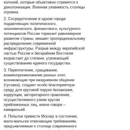
колоний, которые объективно стремятся к
деколонизации. Военная уязвимость столицы
огромна.
2. Сосредоточение в одном городе
подавляющих политического,
экономического, финансового, культурного
потенциалов России тормозит равномерное
развитие страны, мешает пропорциональному
распределению современной
инфраструктуры. Разрыв между европейской
частью России и бескрайним Востоком
возрастает до степени, угрожающей
существованию единого государства.
3. Переплетение, сращивание,
взаимопроникновение разных элит,
возникающие при ежедневном общении
(тусовки), создает особо благоприятную
среду для круговой поруки беззакония,
коррупции, авторитарного правления,
осуществляемого узким кругом
приближенных лиц, иначе говоря –
камарильей.
4. Попытки привести Москву в состояние,
мало-мальски отвечающее требованиям,
предъявляемым к столице современного