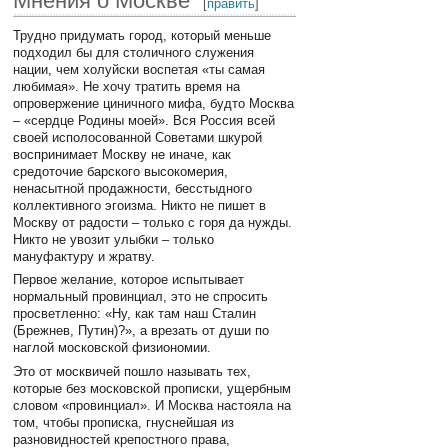
Мнения о Москве
[
править
]
Трудно придумать город, который меньше
подходил бы для столичного служения
нации, чем холуйски воспетая «ты самая
любимая». Не хочу тратить время на
опровержение циничного мифа, будто Москва
– «сердце Родины моей». Вся Россия всей
своей исполосованной Советами шкурой
воспринимает Москву не иначе, как
средоточие барского высокомерия,
ненасытной продажности, бесстыдного
коллективного эгоизма. Никто не пишет в
Москву от радости – только с горя да нужды.
Никто не увозит улыбки – только
мануфактуру и жратву.
Первое желание, которое испытывает
нормальный провинциал, это не спросить
просветленно: «Ну, как там наш Сталин
(Брежнев, Путин)?», а врезать от души по
наглой московской физиономии.
Это от москвичей пошло называть тех,
которые без московской прописки, ущербным
словом «провинциал». И Москва настояла на
том, чтобы прописка, гнуснейшая из
разновидностей крепостного права,