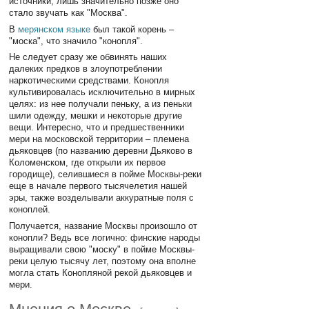
источники; лишь значительно позже оно
стало звучать как "Москва".
В
мерянском языке
был такой корень –
"моска", что значило "конопля".
Не следует сразу же обвинять наших
далеких предков в злоупотреблении
наркотическими средствами. Конопля
культивировалась исключительно в мирных
целях: из нее получали пеньку, а из пеньки
шили одежду, мешки и некоторые другие
вещи. Интересно, что и предшественники
мери на московской территории – племена
дьяковцев (по названию деревни Дьяково в
Коломенском, где открыли их первое
городище), селившиеся в пойме Москвы-реки
еще в начале первого тысячелетия нашей
эры, также возделывали аккуратные поля с
коноплей.
Получается, название Москвы произошло от
конопли? Ведь все логично: финские народы
выращивали свою "моску" в пойме Москвы-
реки целую тысячу лет, поэтому она вполне
могла стать Конопляной рекой дьяковцев и
мери.