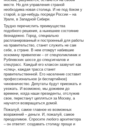
месте. Но для управления страной
необходима новая столица. И не под боком у
старой, а где-нибудь посреди России – на
Урале, в Западной Сибири.
Трудно перечислить преимущества
подобного решения, а нынешнее состояние
безнадежно. Город, специально
распланированный и построенный для работы
на правительство, станет служить не сам
себе, а стране. В нем отомрут набившие
оскомину привилегии – от спецполиклиник и
Рублевских шоссе до спецсигналов и
спецтрасс. Каждый его клаксон зазвучит как
«спец», каждая трасса станет
правительственной. Его население составит
профессиональное (и беспартийное)
чиновничество. Депутаты будут приезжать и
уезжать. И возможно, мы доживем до
времени, когда наши президенты, отслужив
свое, перестанут цепляться за Москву, а
научатся возвращаться домой.
Пожалуй, самое главное из возможных
возражений – деньги. И, пожалуй, самое
преодолимое. Спросите любого архитектора
– он ответит: создавать столицу проще и