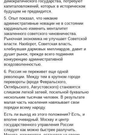
демократического государства, потребуют
капиталовложений, которых в историческом
будущем не предвидится.
5. Опыт показал, что никакие
административные новации не в состоянии
кардинально изменить менталитет
закаленного советского чиновничества.
Рыночная экономика не улучшает Советской
власти. Наоборот, Советская власть,
хлебнувшая дармовых миллиардов, давит и
душит рынок, прежде всего подменяя
конкуренцию административной
вседозволенностью.
6. Россия не переживет еще одной
революции. Между тем в крупном городе
перевороты (вроде Февральского,
Октябрьского, Августовского) становятся
слишком легкой затеей, посильной буквально
нескольким тысячам человек. В результате
малая часть населения навязывает свои
порядки всему народу.
Есть ли выход из этого положения? Есть, и
вполне очевидный. Москву и центр
государственного управления России
следует как можно быстрее разлучить.
Москва, разумеется, останется на своем