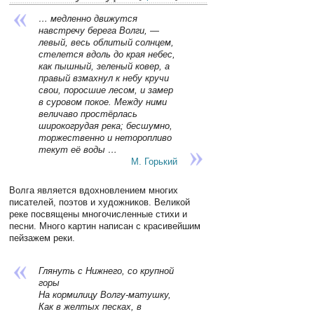
… медленно движутся
навстречу берега Волги, —
левый, весь облитый солнцем,
стелется вдоль до края небес,
как пышный, зеленый ковер, а
правый взмахнул к небу кручи
свои, поросшие лесом, и замер
в суровом покое. Между ними
величаво простёрлась
широкогрудая река; бесшумно,
торжественно и неторопливо
текут её воды …
М. Горький
Волга является вдохновлением многих
писателей, поэтов и художников. Великой
реке посвящены многочисленные стихи и
песни. Много картин написан с красивейшим
пейзажем реки.
Глянуть с Нижнего, со крупной
горы
На кормилицу Волгу-матушку,
Как в желтых песках, в