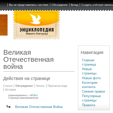
Вы не представились системе
Обсуждение
Вклад
Создать учётную запис
Великая
Навигация
Отечественная
Главная
страница
война
Новые
страницы
Действия на странице
Новые фото
Категории
Статья
Обсуждение
Читать
Просмотр кода
контента
История
Свежие правки
(перенаправлено с «
ВОВ
»)
Популярные
Страница-перенаправление
страницы
Правила
Перенаправление на:
Великая Отечественная Война