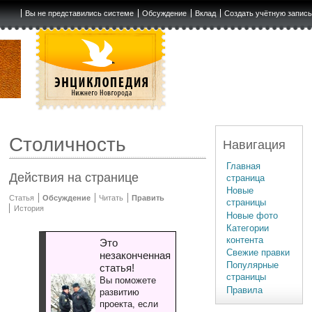
Вы не представились системе
Обсуждение
Вклад
Создать учётную запис
Столичность
Навигация
Главная
Действия на странице
страница
Новые
Статья
Обсуждение
Читать
Править
страницы
История
Новые фото
Категории
контента
Это
Свежие правки
незаконченная
Популярные
статья!
страницы
Вы поможете
Правила
развитию
проекта, если