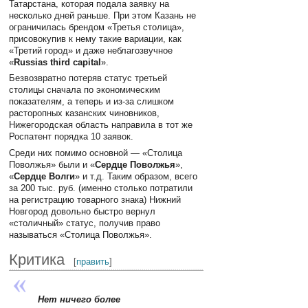
Татарстана, которая подала заявку на
несколько дней раньше. При этом Казань не
ограничилась брендом «Третья столица»,
присовокупив к нему такие вариации, как
«Третий город» и даже неблагозвучное
«
Russias third capital
».
Безвозвратно потеряв статус третьей
столицы сначала по экономическим
показателям, а теперь и из-за слишком
расторопных казанских чиновников,
Нижегородская область направила в тот же
Роспатент порядка 10 заявок.
Среди них помимо основной — «Столица
Поволжья» были и «
Сердце Поволжья
»,
«
Сердце Волги
» и т.д. Таким образом, всего
за 200 тыс. руб. (именно столько потратили
на регистрацию товарного знака) Нижний
Новгород довольно быстро вернул
«столичный» статус, получив право
называться «Столица Поволжья».
Критика
[
править
]
Нет ничего более