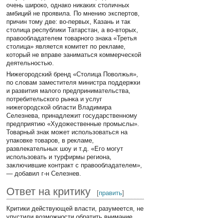
очень широко, однако никаких столичных
амбиций не проявила. По мнению экспертов,
причин тому две: во-первых, Казань и так
столица республики Татарстан, а во-вторых,
правообладателем товарного знака «Третья
столица» является комитет по рекламе,
который не вправе заниматься коммерческой
деятельностью.
Нижегородский бренд «Столица Поволжья»,
по словам заместителя министра поддержки
и развития малого предпринимательства,
потребительского рынка и услуг
нижегородской области Владимира
Селезнева, принадлежит государственному
предприятию «Художественные промыслы».
Товарный знак может использоваться на
упаковке товаров, в рекламе,
развлекательных шоу и т.д. «Его могут
использовать и турфирмы региона,
заключившие контракт с правообладателем»,
— добавил г-н Селезнев.
Ответ на критику
[
править
]
Критики действующей власти, разумеется, не
упустили возможности обратить внимание