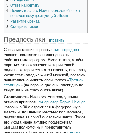
4
Аренда имени
5
Ответ на критику
6
Почему в основу Нижегородского бренда
положен несуществующий объект
7
Развитие бренда
8
Смотрите также
Предпосылки
[
править
]
Сознание многих коренных
нижегородцев
сношает комплекс неполноценности
собственным городком. Вместо того, чтобы
бороться за сохранение истории своей
родины, которой есть что показать, они сразу
хотят стать владыльчицей морской, поэтому
попытались объявить свой колхоз «
Третьей
столицей
» (на первые две они, очевидно не
тянут, да и на третью уже никак).
Столичность
Нижнему Новгороду начал
активно прививать
губернатор Борис Немцов
,
который в 90-е стремился в федеральную
власть и, по мнению местных политологов,
подтягивал за собой областной центр. После
его ухода идею активно поддерживал
бывший полномочный представитель
президента в Приволжском округе
Сергей