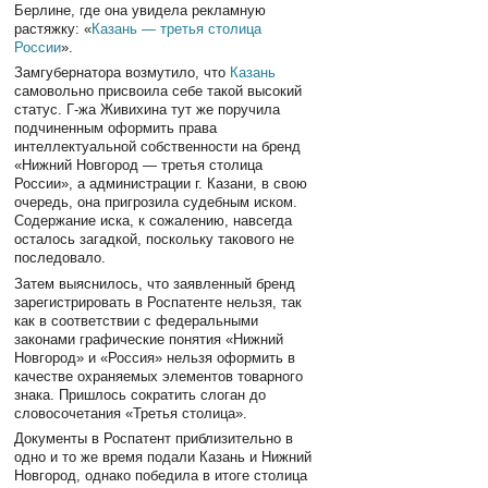
Берлине, где она увидела рекламную
растяжку: «
Казань — третья столица
России
».
Замгубернатора возмутило, что
Казань
самовольно присвоила себе такой высокий
статус. Г-жа Живихина тут же поручила
подчиненным оформить права
интеллектуальной собственности на бренд
«Нижний Новгород — третья столица
России», а администрации г. Казани, в свою
очередь, она пригрозила судебным иском.
Содержание иска, к сожалению, навсегда
осталось загадкой, поскольку такового не
последовало.
Затем выяснилось, что заявленный бренд
зарегистрировать в Роспатенте нельзя, так
как в соответствии с федеральными
законами графические понятия «Нижний
Новгород» и «Россия» нельзя оформить в
качестве охраняемых элементов товарного
знака. Пришлось сократить слоган до
словосочетания «Третья столица».
Документы в Роспатент приблизительно в
одно и то же время подали Казань и Нижний
Новгород, однако победила в итоге столица