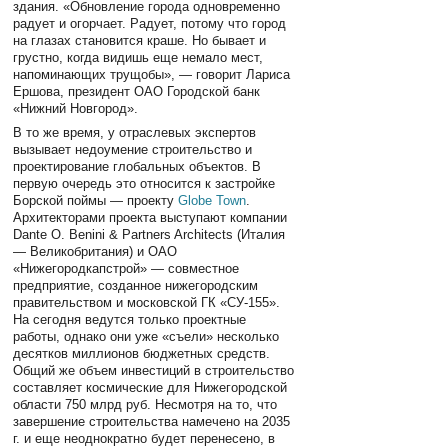
здания. «Обновление города одновременно
радует и огорчает. Радует, потому что город
на глазах становится краше. Но бывает и
грустно, когда видишь еще немало мест,
напоминающих трущобы», — говорит Лариса
Ершова, президент ОАО Городской банк
«Нижний Новгород».
В то же время, у отраслевых экспертов
вызывает недоумение строительство и
проектирование глобальных объектов. В
первую очередь это относится к застройке
Борской поймы — проекту
Globe Town
.
Архитекторами проекта выступают компании
Dante O. Benini & Partners Architects (Италия
— Великобритания) и ОАО
«Нижегородкапстрой» — совместное
предприятие, созданное нижегородским
правительством и московской ГК «СУ-155».
На сегодня ведутся только проектные
работы, однако они уже «съели» несколько
десятков миллионов бюджетных средств.
Общий же объем инвестиций в строительство
составляет космические для Нижегородской
области 750 млрд руб. Несмотря на то, что
завершение строительства намечено на 2035
г. и еще неоднократно будет перенесено, в