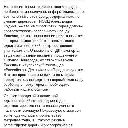
Если регистрация товарного знака города —
не более чем юридическая формальность, то
вот наполнить этот бренд содержанием, по
словам директора НИСОЦ Александра
Иудина, — это не пироги печь: город должен
соответствовать заявленному бренду.
Конечно, в этом направлении работа ведется
— город немножко чистят, подмазывают,
однако исторический центр постепенно
уничтожается. Опрошенные «ДК» эксперты
выдвигали разные варианты продвижения
Нижнего Новгорода, от старых «Карман
России» и «Купеческий город», до
«Российского Детройта» и «Города искусств».
В то же время все они едины во мнении:
перед тем как выводить на первый план одну
особенную черту города, необходимо
работать над его обликом.
Силами городской и областной
администраций за последние годы
отремонтировали центральные улицы, в
частности Большую Покровскую, с мертвой
точки сдвинулось строительство
метрополитена, в штатном режиме
ремонтируют дороги и облагораживают