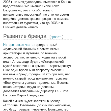
2008 г. на международной выставке в Каннах
представлен был именно Globe Town.
Безусловно, это способствовало
привлечению инвестиций, но в то же время
подобная демонстрация прозрачно намекает
иностранным туристам, что до 2035 г. в
Нижнем делать нечего.
Развитие бренда
[
править
]
Историческая часть
города, старый
«купеческий Нижний» с памятниками
архитектуры и музеями, по мнению
экспертов, постепенно отходит на второй
план. Александр Иудин: «Исторический
музей заколочен, на крыше — березы растут.
Еще один музей был попросту выселен —
вот вам и бренд города». И это при том, что
именно старый город привлекает туристов.
«Все туристы уезжают довольные. Восемь
веков истории никуда не денешь», —
добавляет генеральный директор ГК «Роза
Ветров» Мария Свиридова.
Какой смысл будет заложен в бренде
«Столица Поволжья», до сих пор непонятно,
это будут решать чиновники. Большинство