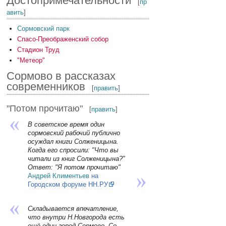
Достопримечательности
[
пр
авить
]
Сормовский парк
Спасо-Преображенский собор
Стадион Труд
"Метеор"
Сормово в рассказах
современников
[
править
]
"Потом прочитаю"
[
править
]
В советское время один
сормовский рабочий публично
осуждал книги Солженицына.
Когда его спросили: "Что вы
читали из книг Солженицына?"
Ответ: "Я потом прочитаю"
Андрей Климентьев
на
Городском форуме НН.РУ
Складывается впечатление,
что внутри Н.Новгорода есть
ещё один город-Сормово. Со