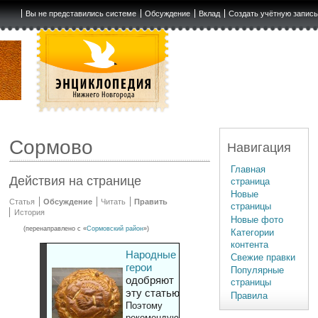
Вы не представились системе
Обсуждение
Вклад
Создать учётную запис
Сормово
Навигация
Главная
Действия на странице
страница
Новые
Статья
Обсуждение
Читать
Править
страницы
История
Новые фото
(перенаправлено с «
Сормовский район
»)
Категории
контента
Народные
Свежие правки
герои
Популярные
одобряют
страницы
эту статью
Правила
Поэтому
рекомендуют