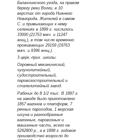
Балахнинского уезда, на правом
берегу реки Волги, в 10
верстах от города Нижнего
Новгорода. Жителей в самом
С. и примыкающих к нему
селениях в 1899 г. числилось
33000 (21753 мжч. и 11247
жнщ.), в том числе временно
проживающих 29159 (19763
мжч. и 9396 жнщ.).
3 церк.-прих. школы.
Огромный механический,
чугунолитейный,
судостроительный,
паровозостроительный и
сталелитейный завод.
Рабочих до 8 1/2 тыс. В 1897 г.
на заводе было приготовлено
1857 вагонов и платформ, 7
речных пароходов, 1 морская
шхуна и разнообразные
вагонные, паровозные и
машинные части, всего на
5292800 р., а в 1898 г. годовое
производство возросло до