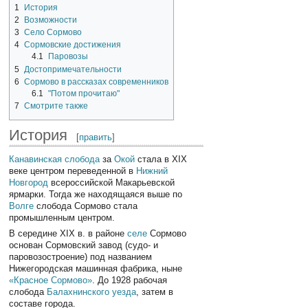
1
История
2
Возможности
3
Село Сормово
4
Сормовские достижения
4.1
Паровозы
5
Достопримечательности
6
Сормово в рассказах современников
6.1
"Потом прочитаю"
7
Смотрите также
История
[
править
]
Канавинская слобода
за
Окой
стала в XIX
веке центром переведенной в
Нижний
Новгород
всероссийской Макарьевской
ярмарки. Тогда же находящаяся выше по
Волге
слобода Сормово стала
промышленным центром.
В середине XIX в. в районе
селе
Сормово
основан Сормовский завод (судо- и
паровозостроение) под названием
Нижегородская машинная фабрика, ныне
«Красное Сормово»
. До 1928 рабочая
слобода
Балахнинского уезда
, затем в
составе города.