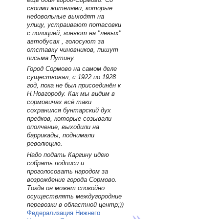
своими жителями, которые
недовольные выходят на
улицу, устраивают потасовки
с полицией, гоняют на "левых"
автобусах , голосуют за
отставку чиновников, пишут
письма Путину.
Город Сормово на самом деле
существовал, с 1922 по 1928
год, пока не был присоединён к
Н.Новгороду. Как мы видим в
сормовичах всё таки
сохранился бунтарский дух
предков, которые созывали
ополчение, выходили на
баррикады, поднимали
революцию.
Надо подать Каргину идею
собрать подписи и
проголосовать народом за
возрождение города Сормово.
Тогда он может спокойно
осуществлять междугородние
перевозки в областной центр;))
Федерализация Нижнего