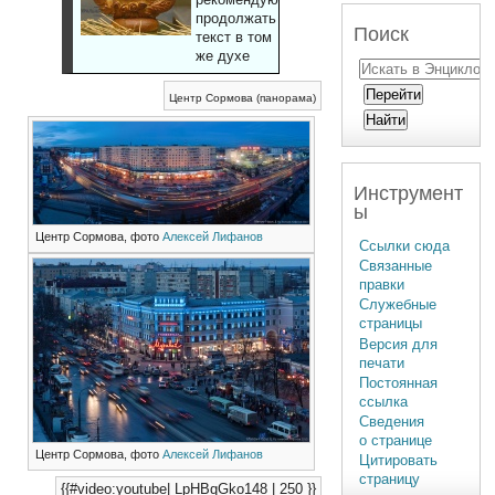
продолжать
Поиск
текст в том
же духе
Центр Сормова (панорама)
Инструмент
ы
Центр Сормова, фото
Алексей Лифанов
Ссылки сюда
Связанные
правки
Служебные
страницы
Версия для
печати
Постоянная
ссылка
Сведения
о странице
Центр Сормова, фото
Алексей Лифанов
Цитировать
страницу
{{#video:youtube| LpHBqGko148 | 250 }}