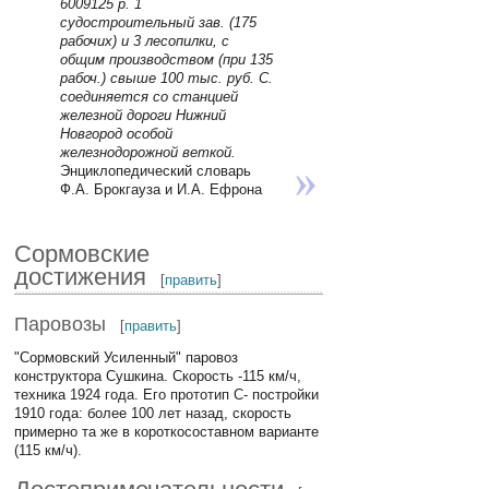
6009125 р. 1
судостроительный зав. (175
рабочих) и 3 лесопилки, с
общим производством (при 135
рабоч.) свыше 100 тыс. руб. С.
соединяется со станцией
железной дороги Нижний
Новгород особой
железнодорожной веткой.
Энциклопедический словарь
Ф.А. Брокгауза и И.А. Ефрона
Сормовские
достижения
[
править
]
Паровозы
[
править
]
"Сормовский Усиленный" паровоз
конструктора Сушкина. Скорость -115 км/ч,
техника 1924 года. Его прототип С- постройки
1910 года: более 100 лет назад, скорость
примерно та же в короткосоставном варианте
(115 км/ч).