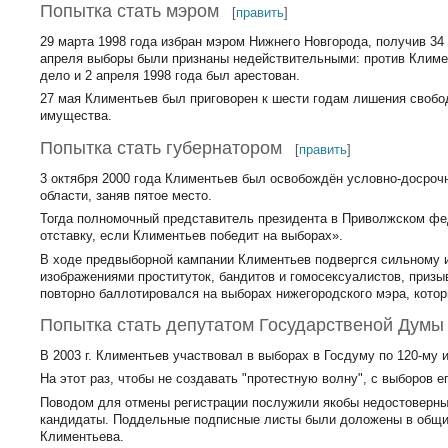
Попытка стать мэром
[
править
]
29 марта 1998 года избран мэром Нижнего Новгорода, получив 34
апреля выборы были признаны недействительными: против Климе
дело и 2 апреля 1998 года был арестован.
27 мая Климентьев был приговорен к шести годам лишения свобо
имущества.
Попытка стать губернатором
[
править
]
3 октября 2000 года Климентьев был освобождён условно-досрочн
области, заняв пятое место.
Тогда полномочный представитель президента в Приволжском фед
отставку, если Климентьев победит на выборах».
В ходе предвыборной кампании Климентьев подвергся сильному 
изображениями проституток, бандитов и гомосексуалистов, приз
повторно баллотировался на выборах нижегородского мэра, котор
Попытка стать депутатом Государственой Думы
В 2003 г. Климентьев участвовал в выборах в Госдуму по 120-му 
На этот раз, чтобы не создавать "протестную волну", с выборов 
Поводом для отмены регистрации послужили якобы недостоверны
кандидаты. Поддельные подписные листы были доложены в общи
Климентьева.