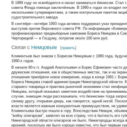
В 1989 году он освободился и начал заниматься бизнесом. Стал 
совета Фонда помощи заключённым. В 1990-х годах он владел н
несколькими супермаркетами, а также контрольным пакетом акци
судостроительного завода.
В сентябре—октябре 1993 года активно поддержал указ президен
выступив против Верховного совета РФ. По информации «Коммер
профинансировал предвыборные кампании Бориса Немцова в Сов
Черторицкой — в Госдуму, потратив около 100 млн руб.
Связи с
Немцовым
[
править
]
Климентьев был знаком с Борисом Немцовым с 1980 года, будучи
1990-х годов.
В начале 90-х гг. Андрей Анатольевич и Борис Ефимович часто 
дружеские отношения, как в общественных местах, так и на экран
отношения приобрели новое измерение, когда в конце 1991 г. Бор
Бориса Немцова главой администрации Нижегородской области. 
старшего товарища и практика рыночной экономики стал неофиц
Немцова, который оказывал заметное воздействие на принимаемы
случае, знающие люди рассказывали, что бизнесмен тогда запрос
своему другу, открывая дверь, как говорится, одной ногой. Поско
власти является важным конкурентным преимуществом, не удиви
Климентьева быстро пошли в гору. Впоследствии Немцов, объяв
"войну олигархам", заявлял на всю страну, что в бытность его гу
Нижегородской области олигархов не было. Нижегородцы всегда 
иронией, поскольку им было хорошо известно, кто был первым ср