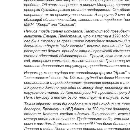
средств. Об этом говорилось в письме Минфина, которое
проверки бухгалтерского отчета предприятия. От обла
направить их по прямому назначению. А вернуть 2 млн. д
облигаций областного займа, известного в народе как "не
МММ, "Хопра" или "Селенги".
Немцов тогда сильно испугался. Наступил год президентс
выиграть Ельцин. Представим, что к власти в 1996 году
сел бы в тюрьму за превышение служебных полномочий и
допущены и другие "художества", помимо махинаций с "н
растратили деньги, принадлежащие норвежской компании "
счетах областной администрации. Причем, пока там лежа
год, которыми кормились многие чиновники. Группа лиц из
частные финансовые структуры, принадлежавшие все т
Например, меня осудили как совладельца фирмы "Ароко" з
"навашинских" денег. Но 185 млн. рублей из денег Наваши
совладельцем и председателем правления которого в то в
а Кириенко даже не проходил по моему делу, поскольку во
нарушение статьи 35 Конституции РФ произвели принуд
Нет, Немцову и прочим было, что терять в случае, если 
Таким образом, если бы следствие и суд исходили из тре
долларов, Бревнову из НБД-банка - за 500 тысяч долларов,
ответил. Кстати, кредит я должен был погасить через д
месяца после его получения. Представьте себе, что вам 
ними к вам домой вместе с милицией! Что было дальше,
Денисов и судья Попов успешно справились с поставленно