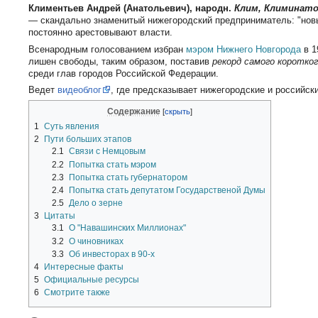
Климентьев Андрей (Анатольевич), народн.
Клим, Климинат
— скандально знаменитый нижегородский предприниматель: "новы
постоянно арестовывают власти.
Всенародным голосованием избран
мэром
Нижнего Новгорода
в 1
лишен свободы, таким образом, поставив
рекорд самого коротко
среди глав городов Российской Федерации.
Ведет
видеоблог
, где предсказывает нижегородские и российск
Содержание
1
Суть явления
2
Пути больших этапов
2.1
Связи с Немцовым
2.2
Попытка стать мэром
2.3
Попытка стать губернатором
2.4
Попытка стать депутатом Государственой Думы
2.5
Дело о зерне
3
Цитаты
3.1
О "Навашинских Миллионах"
3.2
О чиновниках
3.3
Об инвесторах в 90-х
4
Интересные факты
5
Официальные ресурсы
6
Смотрите также