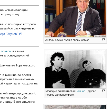
ства испытывающий
жегородскому
ва, с помощью которого
азавшийся расхищенным.
верт "Жуков"
.
Андрей Климентьев в своем офисе
Горьком
в семье
ем агропредприятий
факультет Горьковского
ул в машине во время
е братьев Климентьевых
ой характер и походил на
Молодые Климентьев и
Немцов
- друзья.
ской видеопродукции (ст.
Редкое архивное фото.
ничества в особо
ию в виде 8 лет лишения