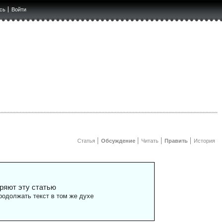
сь
Войти
Статья
Обсуждение
Читать
Править
История
ряют эту статью
одолжать текст в том же духе