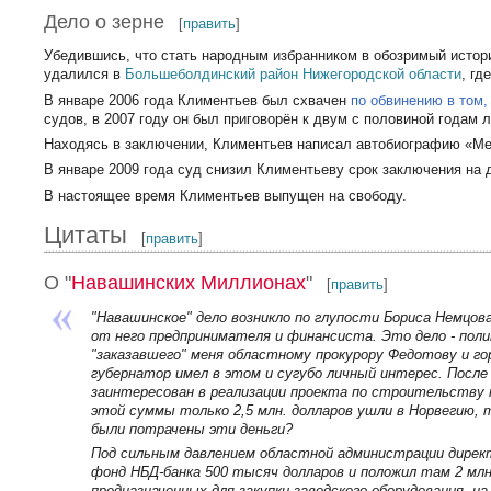
Дело о зерне
[
править
]
Убедившись, что стать народным избранником в обозримый истор
удалился в
Большеболдинский район
Нижегородской области
, гд
В январе 2006 года Климентьев был схвачен
по обвинению в том,
судов, в 2007 году он был приговорён к двум с половиной годам
Находясь в заключении, Климентьев написал автобиографию «М
В январе 2009 года суд снизил Климентьеву срок заключения на 
В настоящее время Климентьев выпущен на свободу.
Цитаты
[
править
]
О "
Навашинских Миллионах
"
[
править
]
"Навашинское" дело возникло по глупости Бориса Немцова
от него предпринимателя и финансиста. Это дело - поли
"заказавшего" меня областному прокурору Федотову и го
губернатор имел в этом и сугубо личный интерес. После 
заинтересован в реализации проекта по строительству н
этой суммы только 2,5 млн. долларов ушли в Норвегию, 
были потрачены эти деньги?
Под сильным давлением областной администрации директ
фонд НБД-банка 500 тысяч долларов и положил там 2 млн.
предназначенных для закупки заводского оборудования, 