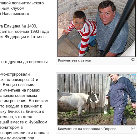
главой попечительского
очным клубом,
й Навашинского
та Ельцина № 1400,
сантъ», осенью 1993 года
ет Федерации и Татьяны
Климентьев с сыном
 его другом до середины
демонстрировали
ах телевизоров. Эти
ис Ельцин назначил
Климентьев на правах
иальным советником
е им решения. Во всяком
то входил в кабинет к
льку близость бизнеса к
тельно, что дела
ивший вместе с Чубайсом
бернатором в
Климентьев на поселении в Гидаево
воспринимали эти слова с
еди олигархов при