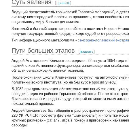
Суть явления
[
править
]
Ведущий представитель горьковский "золотой молодежи", с дет
систему нижегородской власти на прочность, желая сообщить ни
социальному миру больше динамизма.
Знакомый и бывший соратник российского политика Бориса Немцо
получил государственный кредит, в ходе судебного процесса ок
Тип информационного метаболизма -
сенсорно-логический экстра
Пути больших этапов
[
править
]
Андрей Анатольевич Климентьев родился 22 августа 1954 года в
партийно-хозяйственного функционера, занимающегося снабжени
области сельскохозяйственной техникой.
После окончания школы Климентьев поступил на автомобильный 
политехнического института, но на 5-м курсе бросил учёбу.
В 1982 при драматических обстоятельствах погиб его отец - утон
поездки в один из районов Горьковской области. После этого тро
были арестованы и преданы суду, который во многом имел заказн
показательный процесс.
Андрей Климентьев был обвинён в распространении порнографиче
228 УК РСФСР, просмотр фильма "Эмманюель") и «попытке мошен
крупных размерах» (ст. 147, игра в покер) и приговорён к наказан
свободы.