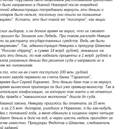
 было направлено в Нижний Новгород после очередной
стной администрации потребовали вернуть эти деньги и
олларов было нельзя, поскольку они пошли на погашение
мцовки". Кстати, это был такой же "лохотрон", как акции
ких выборов, и он долгое время не верил, что их сможет
 пришел бы Зюганов или Лебедь. При таком раскладе Немцов
ли за растрату государственных средств. Ведь им были
емцовками". Так, администрация Немцова и прокурор Шевелев
Russian shipping", в сумме 14 млрд. рублей, лежавших на
ли эти деньги, по ним набегали проценты в 1 млрд. рублей в
ъяла указанные деньги без решения суда и направила их в
ем же чиновникам.
а то, что на ее счет поступило 100 млн. рублей
нского завода перевели на счета банка "Гарантия",
ремя был Сергей Кириенко. Эти деньги банк так и не вернул,
 время вынесения приговора он был уже премьер-министр. Так в
ительную конфискацию, за которую так никто и не ответил.
бы правда о "навашинских миллионах" дошла до суда.
бований закона, Немцову пришлось бы отвечать за 15 млн.
 а за 2,5 млн. долларов, ушедших в Норвегию, я бы как-нибудь
ва с половиной года, а меня обвинили в хищении через четыре
дают деньги в долг на год, а через шесть недель приходят за
 всем известно. Прокуроры Федотов и Шевелев, следователь
й задачей.