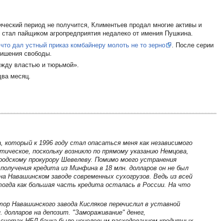
ический период не получится, Климентьев продал многие активы и
е стал пайщиком агропредприятия недалеко от имения Пушкина.
 что дал устный приказ комбайнеру молоть не то зерно
. После серии
 лишения свободы.
ежду властью и тюрьмой».
два месяц.
, который к 1996 году стал опасаться меня как независимого
тическое, поскольку возникло по прямому указанию Немцова,
родскому прокурору Шевелеву. Помимо моего устранения
получения кредита из Минфина в 18 млн. долларов он не был
а Навашинском заводе современных сухогрузов. Ведь из всей
тогда как большая часть кредита осталась в России. На что
ор Навашинского завода Кисляков перечислил в уставной
 долларов на депозит. "Замораживание" денег,
на счетах НБД-банка было нецелевым расходованием кредитных