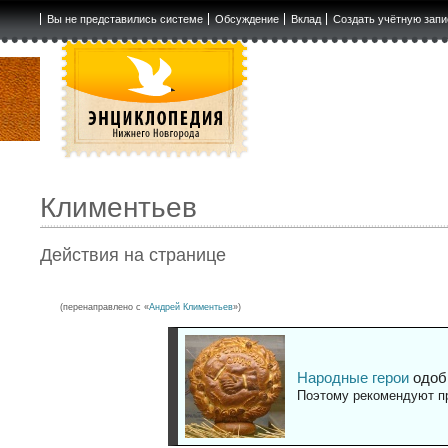
Вы не представились системе
Обсуждение
Вклад
Создать учётную запи
Климентьев
Действия на странице
(перенаправлено с «
Андрей Климентьев
»)
Народные герои
одоб
Поэтому рекомендуют пр