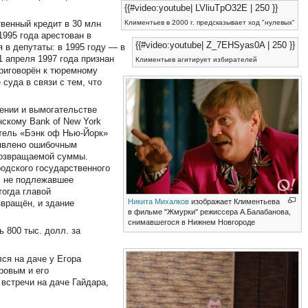
{{#video:youtube| LVliuTpO32E | 250 }}
венный кредит в 30 млн
Климентьев в 2000 г. предсказывает ход "нулевых"
1995 года арестован в
{{#video:youtube| Z_7EHSyas0A | 250 }}
в депутаты: в 1995 году — в
1 апреля 1997 года признан
Климентьев агитирует избирателей
приговорён к тюремному
 суда в связи с тем, что
ении и вымогательстве
нскому Bank of New York
итель «Бэнк оф Нью-Йорк»
ъявлено ошибочным
 возвращаемой суммы.
одского государственного
, не подлежавшее
тогда главой
Никита Михалков
изображает Климентьева
вращён, и здание
в фильме "Жмурки" режиссера А.Балабанова,
снимавшегося в Нижнем Новгороде
 800 тыс. долл. за
ся на даче у Егора
ровым и его
встречи на даче Гайдара,