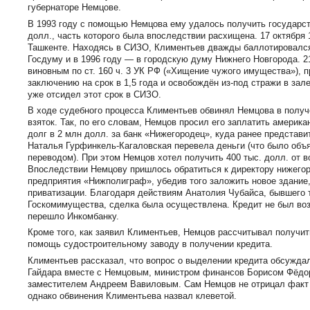
губернаторе Немцове.
В 1993 году с помощью Немцова ему удалось получить государст
долл., часть которого была впоследствии расхищена. 17 октября 
Ташкенте. Находясь в СИЗО, Климентьев дважды баллотировался 
Госдуму и в 1996 году — в городскую думу Нижнего Новгорода. 2
виновным по ст. 160 ч. 3 УК РФ («Хищение чужого имущества»), 
заключению на срок в 1,5 года и освобождён из-под стражи в зале
уже отсидел этот срок в СИЗО.
В ходе судебного процесса Климентьев обвинял Немцова в получ
взяток. Так, по его словам, Немцов просил его заплатить америка
долг в 2 млн долл. за банк «Нижегородец», куда ранее представ
Наталья Гурфинкель-Кагаловская перевела деньги (что было об
переводом). При этом Немцов хотел получить 400 тыс. долл. от
Впоследствии Немцову пришлось обратиться к директору нижегор
предприятия «Нижполиграф», убедив того заложить новое здание
приватизации. Благодаря действиям Анатолия Чубайса, бывшего 
Госкомимущества, сделка была осуществлена. Кредит не был воз
перешло Инкомбанку.
Кроме того, как заявил Климентьев, Немцов рассчитывал получить
помощь судостроительному заводу в получении кредита.
Климентьев рассказал, что вопрос о выделении кредита обсуждал
Гайдара вместе с Немцовым, министром финансов Борисом Фёдо
заместителем Андреем Вавиловым. Сам Немцов не отрицал факт 
однако обвинения Климентьева назвал клеветой.