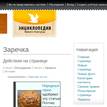
Вы не представились системе
Обсуждение
Вклад
Создать учётную запис
Заречка
Навигация
Главная
Действия на странице
страница
Новые
Статья
Обсуждение
Читать
Править
страницы
История
Новые фото
(перенаправлено с «
Заречная часть
»)
Категории
контента
Народные
Свежие правки
герои
Популярные
одобряют
страницы
эту статью
Правила
Поэтому
рекомендуют