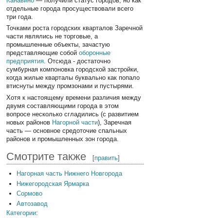
Канавино
— получили статус городов, но как
отдельные города просуществовали всего
три года.
Точками роста городских кварталов Заречной
части являлись не торговые, а
промышленные объекты, зачастую
представляющие собой
оборонные
предприятия
. Отсюда - достаточно
сумбурная компоновка городской застройки,
когда жилые кварталы буквально как попало
втиснуты между промзонами и пустырями.
Хотя к настоящему времени различия между
двумя составляющими города в этом
вопросе несколько сгладились (с развитием
новых районов
Нагорной части
), Заречная
часть — основное средоточие спальных
районов и промышленных зон города.
Смотрите также
[
править
]
Нагорная часть Нижнего Новгорода
Нижегородская Ярмарка
Сормово
Автозавод
Категории
: