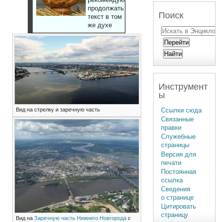
продолжать
Поиск
текст в том
же духе
Инструмент
ы
Ссылки сюда
Вид на стрелку и заречную часть
Связанные
правки
Служебные
страницы
Версия для
печати
Постоянная
ссылка
Сведения
о странице
Цитировать
страницу
Вид на
Заречную часть
Нижнего Новгорода
с