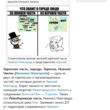
высоты птичьего полета
Стереотипное мнение жителей заречной части
Нижнего Новгорода
о представителях
верхней
Заречная часть, народн.
Заречка, Нижняя
Часть (
Нижнего Новгорода
)
— одна из
двух исторических и организационных
частей, на которые делится
Нижний
Новгород
. Берет начало от местности,
лежащей напротив
Нижегородского Кремля
у
соединения
Волги
и
Оки
—
Стрелки
. Также
это
Левобережная часть
Нижнего Новгорода
относительно реки
Оки
. Занимает около 2/3
от территории современного
Нижнего