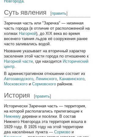
Новгорода
.
Суть явления
[
править
]
Заречная часть или "Заречка" — низинная
часть города (в отличие от расположенной на
холмах
Нагорной
), до XIX века во время
весенего таяния льдов её сооружения ранее
часто заливались водой.
Название указывает на вторичный характер
заселения этой части города по отношению к
Нагорной части
, где находится
Исторический
центр
.
В административном отношении состоит из
Автозаводского
,
Ленинского
,
Канавинского
,
Московского
и
Сормовского
районов.
История
[
править
]
Исторически Заречная часть — территория,
на которой располагались прилегающие к
Нижнему
деревни и посёлки. В состав
Нижнего Новгорода эта территория вошла в
1929 году. В 1926 году на этой территории
два населённых пункта —
Сормово
и