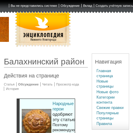
Вы не представились системе
Обсуждение
Вклад
Создать учётную запис
Балахнинский район
Навигация
Главная
Действия на странице
страница
Новые
Статья
Обсуждение
Читать
Просмотр кода
страницы
История
Новые фото
Категории
контента
Народные
Свежие правки
герои
Популярные
одобряют
страницы
эту статью
Правила
Поэтому
рекомендуют