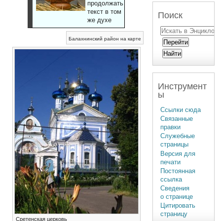
продолжать
текст в том
Поиск
же духе
Балахнинский район на карте
Инструмент
ы
Ссылки сюда
Связанные
правки
Служебные
страницы
Версия для
печати
Постоянная
ссылка
Сведения
о странице
Цитировать
страницу
Сретенская церковь