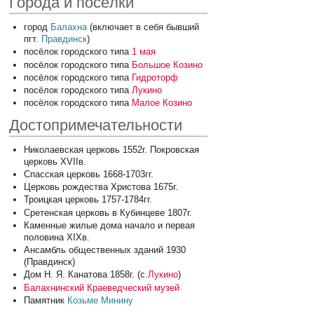
Города и посёлки
город
Балахна
(включает в себя бывший
пгт.
Правдинск
)
посёлок городского типа
1 мая
посёлок городского типа
Большое Козино
посёлок городского типа
Гидроторф
посёлок городского типа
Лукино
посёлок городского типа
Малое Козино
Достопримечательности
Николаевская церковь 1552г. Покровская
церковь XVIIв.
Спасская церковь 1668-1703гг.
Церковь рождества Христова 1675г.
Троицкая церковь 1757-1784гг.
Сретенская церковь в Кубинцеве 1807г.
Каменные жилые дома начало и первая
половина XIXв.
Ансамбль общественных зданий 1930
(Правдинск)
Дом Н. Я. Канатова 1858г. (с.
Лукино
)
Балахнинский Краеведческий музей
Памятник
Козьме Минину