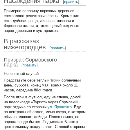
Насаждения парка
[
править
]
Примерно половину парковых деревьев
составляют реликтовые сосны. Кроме них
есть дубовая роща, липовая, вязовая и
березовая аллеи, а также целый ряд иных
пород деревьев и кустарников.
В рассказах
нижегородцев
[
править
]
Призрак Сормовского
парка
[
править
]
Непонятный случай
Представьте себе теплый тихий солнечный
день, суббота, конец мая, время около 11
часов, середина 80-х годов.
После игры в футбол, еду не спеша, домой
на велосипеде «Турист» через Сормовкий
парк отдыха со стороны
ул. Ярошенко
. Еду
по центральной аллее, мимо озера, в котором
обычно плавают лебеди. Плохо помню, но
народа вроде бы нет. Подъезжаю ближе к
центральному входу в парк. С левой стороны