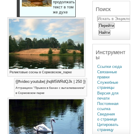
продолжать
текст в том
Поиск
же духе
Инструмент
ы
Ссылки сюда
Связанные
Реликтовые сосны в Сормовском_парке
правки
{{#video:youtube| jhqM5WRdQJk | 250 }}
Служебные
страницы
Аттракцион "Прыжок в банан с выталкиванием"
Версия для
в Сормовском парке
печати
Постоянная
ссылка
Сведения
о странице
Цитировать
страницу