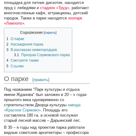
площадка для летних дискотек, находится
пруд с лебедями и
стадион «Труд»
, работают
многочисленные кафе, аттракционы, детский
городок. Также в парке находится
зоопарк
«Лимпопо»
.
Содержание
1
О парке
2
Насаждения парка
3
В рассказах нижегородцев
3.1
Призрак Сормовского парка
4
Смотрите также
5
Ссылки
О парке
[
править
]
Под названием "Парк культуры и отдыха
имени Жданова" был заложен в 20 – х годах
прошлого века одновременно со
строительством Дворца культуры
завода
«Красное Сормово»
. Площадь его
составляла 180 га, а основой послужил
старый лесной массив – Дарьинский лес.
В 30 – е годы над проектом парка работали
видные советские архитекторы – профессора