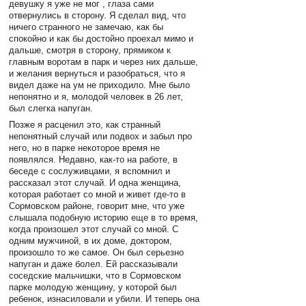
девушку я уже не мог , глаза сами
отвернулись в сторону. Я сделал вид, что
ничего странного не замечаю, как бы
спокойно и как бы достойно проехал мимо и
дальше, смотря в сторону, прямиком к
главным воротам в парк и через них дальше,
и желания вернуться и разобраться, что я
видел даже на ум не приходило. Мне было
непонятно и я, молодой человек в 26 лет,
был слегка напуган.
Позже я расценил это, как странный
непонятный случай или подвох и забыл про
него, но в парке некоторое время не
появлялся. Недавно, как-то на работе, в
беседе с сослуживцами, я вспомнил и
рассказал этот случай. И одна женщина,
которая работает со мной и живет где-то в
Сормовском районе, говорит мне, что уже
слышала подобную историю еще в то время,
когда произошел этот случай со мной. С
одним мужчиной, в их доме, доктором,
произошло то же самое. Он был серьезно
напуган и даже болел. Ей рассказывали
соседские мальчишки, что в Сормовском
парке молодую женщину, у которой был
ребенок, изнасиловали и убили. И теперь она