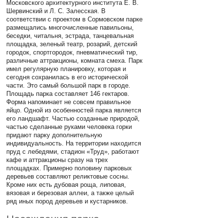
Московского архитектурного института Е. В.
Шервинский и Л. С. Залесская. В
соответствии с проектом в Сормовском парке
размещались многочисленные павильоны,
беседки, читальня, эстрада, танцевальная
площадка, зеленый театр, розарий, детский
городок, спортгородок, пневматический тир,
различные аттракционы, комната смеха. Парк
имел регулярную планировку, которая и
сегодня сохранилась в его исторической
части. Это самый большой парк в городе.
Площадь парка составляет 146 гектаров.
Форма напоминает не совсем правильное
яйцо. Одной из особенностей парка является
его ландшафт. Частью созданные природой,
частью сделанные руками человека горки
придают парку дополнительную
индивидуальность. На территории находится
пруд с лебедями, стадион «Труд», работают
кафе и аттракционы сразу на трех
площадках. Примерно половину парковых
деревьев составляют реликтовые сосны.
Кроме них есть дубовая роща, липовая,
вязовая и березовая аллеи, а также целый
ряд иных пород деревьев и кустарников.