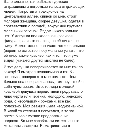
было слышно, как работают детские
аттракционы и негромкие голоса отдыхающих
людей. Напротив аттракционов на
центральной аллее, спиной ко мне, стоит
молодая женщина, скорее девушка, одетая в
соответствии с погодой, вокруг неё крутится
маленький ребенок. Рядом никого больше
нет. У девушки великолепная красивая
фигура, красивые волосы, но её лица я не
вижу. Моментально возникает четкое сильное
(вероятно естественное) желание узнать, что
её лицо также красиво, как и то, что я уже
видел (никаких других мыслей не было).
И тут девушка поворачивается ко мне как по
заказу! Я смотрел ненавязчиво и как бы
вскользь, наверно это мне помогло. Чем
больше она поворачивалась, тем неуютней я
себя чувствовал. Вместо лица молодой
красивой девушки передо мной представало
лицо черта или чертика, молодого, женского
рода, с небольшими рожками, всё как
положено. Моя реакция была неоднозначной.
В какой то степени я испугался, в то же
время было смутное предположение
подвоха. Во мне заработали естественные
механизмы защиты. Всматриваться в