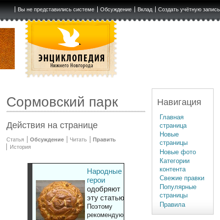
Вы не представились системе
Обсуждение
Вклад
Создать учётную запис
Сормовский парк
Навигация
Главная
Действия на странице
страница
Новые
Статья
Обсуждение
Читать
Править
страницы
История
Новые фото
Категории
контента
Народные
Свежие правки
герои
Популярные
одобряют
страницы
эту статью
Правила
Поэтому
рекомендуют