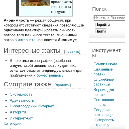
продолжать
текст в том
Поиск
же духе
Анонимность
— режим общения, при
котором отсутствуют сведения позволяющие
однозначно идентифицировать личность
автора того или иного текста. Анонимный
автор в
интернете
называется
Анонимус
.
Интересные факты
Инструмент
[
править
]
ы
В практике иконографии (особенно
Ссылки сюда
индуистской) анонимность художника
Связанные
означает отказ от индивидуальности для
правки
приближения к
божественному
.
Служебные
Смотрите также
страницы
[
править
]
Версия для
Системность
печати
Постоянная
Адекватность
ссылка
Нижегородский Интернет
Сведения
Авторити
о странице
Интернет-бот
Цитировать
Категории
:
страницу