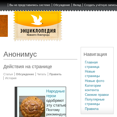
Вы не представились системе
Обсуждение
Вклад
Создать учётную запис
Анонимус
Навигация
Главная
Действия на странице
страница
Новые
Статья
Обсуждение
Читать
Править
страницы
История
Новые фото
Категории
контента
Народные
Свежие правки
герои
Популярные
одобряют
страницы
эту статью
Правила
Поэтому
рекомендуют