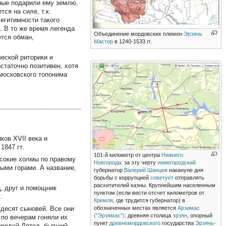
тные подарили ему землю,
тся на силе, т.к.
егитимности такого
. В то же время легенда
Объединение мордовских племен
Эрзянь
ется обман,
Мастор
в 1240-1533 гг.
еской риторики и
статочно позитивен, хотя
московского топонима
ков XVII века и
1847 гт.
101-й километр от центра
Нижнего
ысокие холмы по правому
Новгорода
: за эту черту
нижегородский
ыми горами. А название,
губернатор
Валерий Шанцев
накануне дня
борьбы с коррупцией
советует
отправлять
расхитителей казны. Крупнейшим населенным
, друг и помощник
пунктом (если вести отсчет километров от
.
Кремля
, где трудится губернатор) в
ьдесят сыновей. Все они
обозначенных местах является
Арзамас
("Эрзямас")
: древняя столица
эрзян
, опорный
 по вечерам гоняли их
пункт
древнемордовского
государства
Эрзянь-
чародей Дятел, бывший