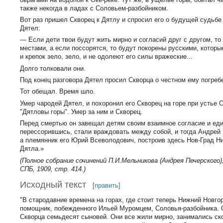
также некогда в ладах с Соловьем-разбойником.
Вот раз пришел Скворец к Дятлу и спросил его о будущей судьбе
Дятел:
— Если дети твои будут жить мирно и согласий друг с другом, т
местами, а если поссорятся, то будут покорены русскими, которы
и крепок зело, зело, и не одолеют его силы вражеские...
Долго толковали они.
Под конец разговора Дятел просил Скворца о честном ему погреб
Тот обещал. Время шло.
Умер чародей Дятел, и похоронил его Скворец на горе при устье 
"Дятловы горы". Умер за ним и Скворец.
Перед смертью он завещал детям своим взаимное согласие и еди
перессорившись, стали враждовать между собой, и тогда Андрей 
а племянник его Юрий Всеволодович, построив здесь Нов-Град Н
Дятла.»
(Полное собрание сочинений П.И.Мельникова (Андрея Печерского)
СПБ, 1909, стр. 414.)
Исходный текст
[
править
]
"В стародавние времена на горах, где стоит теперь Нижний Новго
помощник, побежденного Ильей Муромцем, Соловья-разбойника. 
Скворца семьдесят сыновей. Они все жили мирно, занимались ск