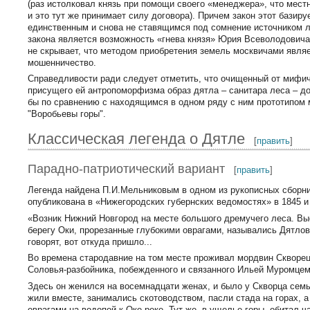
(раз истолковал князь при помощи своего «менеджера», что мес
и это тут же принимает силу договора). Причем закон этот базируе
единственным и снова не ставящимся под сомнение источником л
закона является возможность «гнева князя» Юрия Всеволодовича
не скрывает, что методом приобретения земель москвичами явля
мошенничество.
Справедливости ради следует отметить, что очищенный от мифич
присущего ей антропоморфизма образ дятла – санитара леса – до
бы по сравнению с находящимся в одном ряду с ним прототипом 
"Воробьевы горы".
Классическая легенда о Дятле
[
править
]
Парадно-патриотический вариант
[
править
]
Легенда найдена П.И.Мельниковым в одном из рукописных сборни
опубликована в «Нижегородских губернских ведомостях» в 1845 и 
«Возник Нижний Новгород на месте большого дремучего леса. В
берегу Оки, прорезанные глубокими оврагами, назывались Дятлов
говорят, вот откуда пришло...
Во времена стародавние на том месте проживал мордвин Скворец
Соловья-разбойника, побежденного и связанного Ильей Муромцем
Здесь он женился на восемнадцати женах, и было у Скворца сем
жили вместе, занимались скотоводством, пасли стада на горах, а
оврагами на водопой к Оке-реке. Тут же, в ущелье горы, обитал 