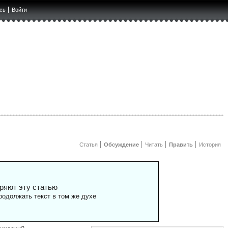
сь
Войти
Статья
Обсуждение
Читать
Править
История
ряют эту статью
одолжать текст в том же духе