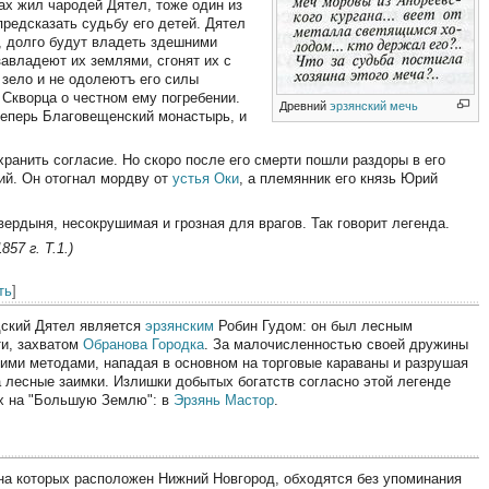
рах жил чародей Дятел, тоже один из
редсказать судьбу его детей. Дятел
а, долго будут владеть здешними
завладеют их землями, сгонят их с
 зело и не одолеютъ его силы
 Скворца о честном ему погребении.
Древний
эрзянский мечь
 теперь Благовещенский монастырь, и
ранить согласие. Но скоро после его смерти пошли раздоры в его
ий. Он отогнал мордву от
устья Оки
, а племянник его князь Юрий
вердыня, несокрушимая и грозная для врагов. Так говорит легенда.
57 г. Т.1.)
ть
]
дский Дятел является
эрзянским
Робин Гудом: он был лесным
ти, захватом
Обранова Городка
. За малочисленностью своей дружины
ими методами, нападая в основном на торговые караваны и разрушая
а лесные заимки. Излишки добытых богатств согласно этой легенде
их на "Большую Землю": в
Эрзянь Мастор
.
на которых расположен Нижний Новгород, обходятся без упоминания