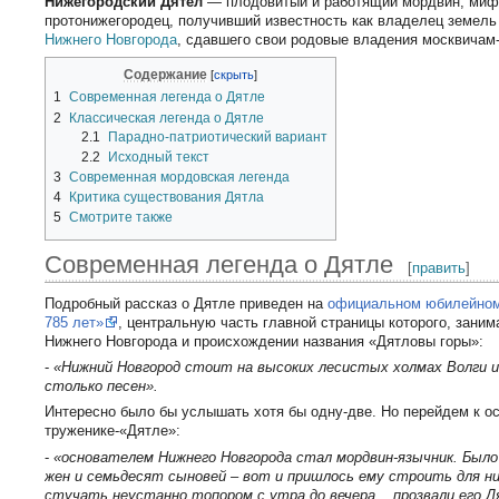
Нижегородский Дятел
— плодовитый и работящий мордвин, миф
протонижегородец, получивший известность как владелец земел
Нижнего Новгорода
, сдавшего свои родовые владения москвичам
Содержание
1
Современная легенда о Дятле
2
Классическая легенда о Дятле
2.1
Парадно-патриотический вариант
2.2
Исходный текст
3
Современная мордовская легенда
4
Критика существования Дятла
5
Смотрите также
Современная легенда о Дятле
[
править
]
Подробный рассказ о Дятле приведен на
официальном юбилейном
785 лет»
, центральную часть главной страницы которого, заним
Нижнего Новгорода и происхождении названия «Дятловы горы»:
-
«Нижний Новгород стоит на высоких лесистых холмах Волги и
столько песен».
Интересно было бы услышать хотя бы одну-две. Но перейдем к о
труженике-«Дятле»:
-
«основателем Нижнего Новгорода стал мордвин-язычник. Было
жен и семьдесят сыновей – вот и пришлось ему строить для ни
стучать неустанно топором с утра до вечера... прозвали его 