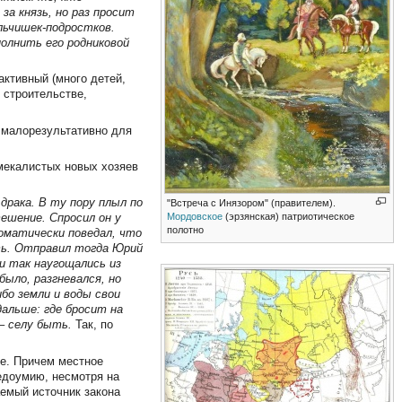
за князь, но раз просит
альчишек-подростков.
олнить его родниковой
активный (много детей,
в строительстве,
 малорезультативно для
мекалистых новых хозяев
 драка. В ту пору плыл по
"Встреча с Инязором" (правителем).
Мордовское
(эрзянская) патриотическое
тешение. Спросил он у
полотно
оматически поведал, что
ть. Отправил тогда Юрий
и так наугощались из
было, разгневался, но
бо земли и воды свои
дальше: где бросит на
 – селу быть.
Так, по
ое. Причем местное
едоумию, несмотря на
аемый источник закона