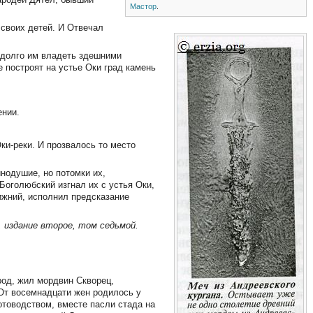
Мастор
.
 своих детей. И Отвечал
о долго им владеть здешними
е построят на устье Оки град камень
ении.
Оки-реки. И прозвалось то место
нодушие, но потомки их,
Боголюбский изгнал их с устья Оки,
ижний, исполнил предсказание
, издание второе, том седьмой.
род, жил мордвин Скворец,
От восемнадцати жен родилось у
отоводством, вместе пасли стада на