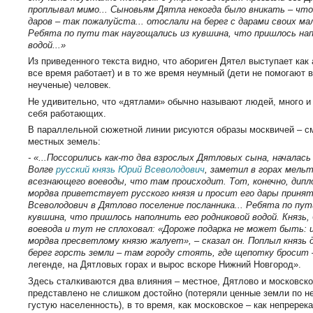
проплывал мимо... Сыновьям Дятла некогда было вникать – что 
даров – так пожалуйста... отослали на берег с дарами своих м
Ребята по пути так наугощались из кувшина, что пришлось нап
водой...»
Из приведенного текста видно, что абориген Дятел выступает как 
все время работает) и в то же время неумный (дети не помогают 
неученые) человек.
Не удивительно, что «дятлами» обычно называют людей, много и
себя работающих.
В параллельной сюжетной линии рисуются образы москвичей – с
местных земель:
- «...Поссорились как-то два взрослых Дятловых сына, началась
Волге
русский князь Юрий Всеволодович
, заметил в горах мель
всезнающего воеводы, что там происходит. Тот, конечно, дипл
мордва приветствует русского князя и просит его дары приня
Всеволодович в Дятлово поселение посланника... Ребята по пут
кувшина, что пришлось наполнить его родниковой водой. Князь, 
воевода и тут не сплоховал: «Дороже подарка не может быть: и
мордва пресветлому князю жалует», – сказал он. Поплыл князь 
берег горсть земли – там городу стоять, где щепотку бросит
легенде, на Дятловых горах и вырос вскоре Нижний Новгород».
Здесь сталкиваются два влияния – местное, Дятлово и московск
представлено не слишком достойно (потеряли ценные земли по н
густую населенность), в то время, как московское – как непререк