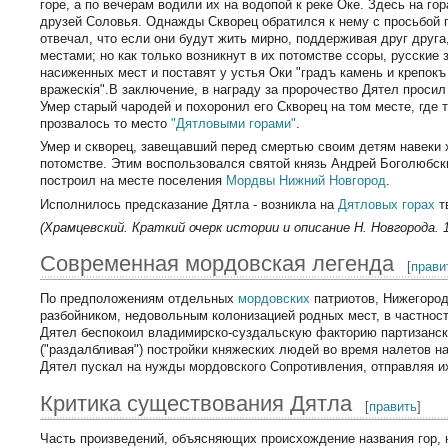
горе, а по вечерам водили их на водопой к реке Оке. Здесь на го
друзей Соловья. Однажды Скворец обратился к нему с просьбой п
отвечал, что если они будут жить мирно, поддерживая друг друг
местами; но как только возникнут в их потомстве ссоры, русские 
насиженных мест и поставят у устья Оки "градъ камень и крепокъ
вражескiя".В заключение, в награду за пророчество Дятел просил
Умер старый чародей и похоронил его Скворец на том месте, где
прозвалось то место
"Дятловыми горами"
.
Умер и скворец, завещавший перед смертью своим детям навеки х
потомстве. Этим воспользовался святой князь Андрей Боголюбск
построил на месте поселения
Мордвы
Нижний Новгород
.
Исполнилось предсказание Дятла - возникла на
Дятловых горах
т
(Храмцевский. Краткий очерк истории и описание Н. Новгорода. 18
Современная мордовская легенда
[
прави
По предположениям отдельных
мордовских
патриотов, Нижегоро
разбойником, недовольным колонизацией родных мест, в частнос
Дятел беспокоил владимирско-суздальскую факторию партизанск
("раздалбливая") постройки княжеских людей во время налетов н
Дятел пускал на нужды мордовского Сопротивления, отправляя 
Критика существования Дятла
[
править
]
Часть произведений, объясняющих происхождение названия гор, 