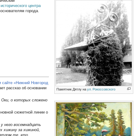
ический
ь
исторического центра
-основателям города.
 сайте «Нижний Новгород
ает рассказ об основании
Памятник Дятлу на
ул. Рокоссовского
 Оки, о которых сложено
сновной сюжетной линии о
 у него восемнадцать
х хижину за хижиной,
Дятлом те, кто