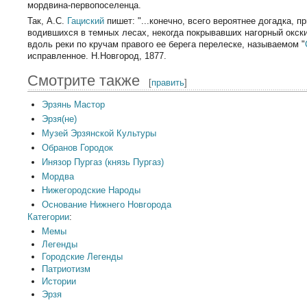
мордвина-первопоселенца.
Так, А.С.
Гациский
пишет: "...конечно, всего вероятнее догадка,
водившихся в темных лесах, некогда покрывавших нагорный окски
вдоль реки по кручам правого ее берега перелеске, называемом "
исправленное. Н.Новгород, 1877.
Смотрите также
[
править
]
Эрзянь Мастор
Эрзя(не)
Музей Эрзянской Культуры
Обранов Городок
Инязор Пургаз (князь Пургаз)
Мордва
Нижегородские Народы
Основание Нижнего Новгорода
Категории
:
Мемы
Легенды
Городские Легенды
Патриотизм
Истории
Эрзя