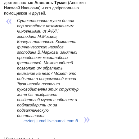
деятельностью
Аношонь Тумая
(Аношкин
Николай Иванович) и его добровольных
помощников и друзей.
Существование музея до сих
пор остаётся незамеченным
чиновниками из АФУН
господина М.Мосина,
Консультативного Комитета
финно-угорских народов
господина В.Маркова, занятых
проведением масштабных
фестивалей. Может юбилей
позволит им обратить
внимание на него? Может это
событие в современной жизни
Эрзя народа позволит
руководителям этих структур
хотя бы поздравить
создателей музея с юбилеем и
поблагодарить их за
подвижническую
деятельность.
erzianj-jurnal.livejournal.com