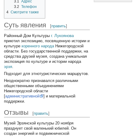
3.1
Адрес
3.2
Телефон
4
Смотрите также
Суть явления
[
править
]
Районный Дом Культуры
г. Лукоянова
приютил экспозицию, посвященную истории и
культуре
коренного народа
Нижегородской
области. Без государственной поддержки, на
средства друзей музея, создана уникальная
экспозиция по культуре и истории народа
эрзя
.
Подходит для этнотуристических маршрутов.
Неоднократно признавался различными
общественными объединениями
Нижегородской области
[
административной
] и материальной
поддержки.
Отзывы
[
править
]
Музей Эрзянской культуры 20 ноября
празднует свой маленький юбилей. Он
создан энергией и подвижнической