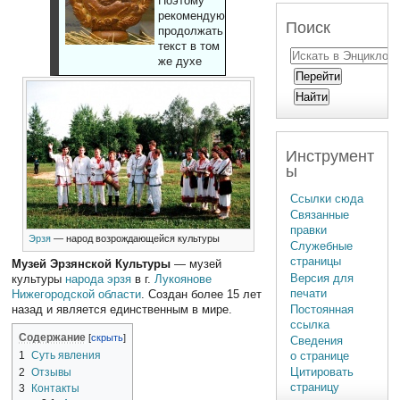
Поэтому
рекомендуют
Поиск
продолжать
текст в том
же духе
Инструмент
ы
Ссылки сюда
Связанные
правки
Эрзя
— народ возрождающейся культуры
Служебные
страницы
Музей Эрзянской Культуры
— музей
Версия для
культуры
народа эрзя
в г.
Лукоянове
печати
Нижегородской области
. Создан более 15 лет
Постоянная
назад и является единственным в мире.
ссылка
Содержание
Сведения
о странице
1
Суть явления
Цитировать
2
Отзывы
страницу
3
Контакты