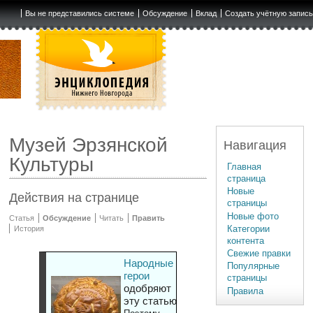
Вы не представились системе
Обсуждение
Вклад
Создать учётную запис
Музей Эрзянской
Навигация
Культуры
Главная
страница
Новые
Действия на странице
страницы
Новые фото
Статья
Обсуждение
Читать
Править
Категории
История
контента
Свежие правки
Народные
Популярные
герои
страницы
одобряют
Правила
эту статью