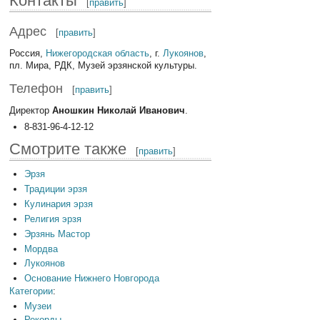
Контакты
[
править
]
Адрес
[
править
]
Россия,
Нижегородская область
, г.
Лукоянов
,
пл. Мира, РДК, Музей эрзянской культуры.
Телефон
[
править
]
Директор
Аношкин Николай Иванович
.
8-831-96-4-12-12
Смотрите также
[
править
]
Эрзя
Традиции эрзя
Кулинария эрзя
Религия эрзя
Эрзянь Мастор
Мордва
Лукоянов
Основание Нижнего Новгорода
Категории
:
Музеи
Рекорды