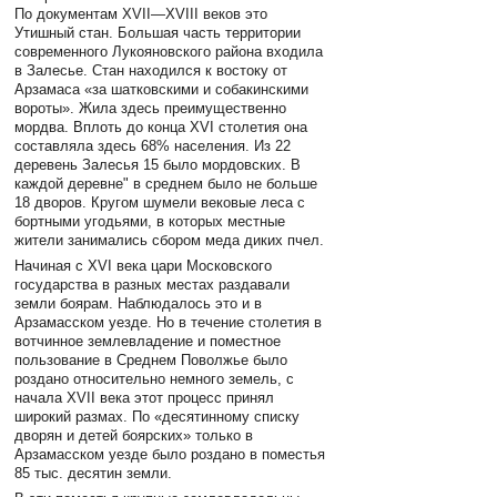
По документам XVII—XVIII веков это
Утишный стан. Большая часть территории
современного Лукояновского района входила
в Залесье. Стан находился к востоку от
Арзамаса «за шатковскими и собакинскими
вороты». Жила здесь преимущественно
мордва. Вплоть до конца XVI столетия она
составляла здесь 68% насе­ления. Из 22
деревень Залесья 15 было мордовских. В
каждой деревне" в среднем было не больше
18 дворов. Кругом шумели вековые леса с
бортными угодьями, в которых местные
жители занимались сбором меда диких пчел.
Начиная с XVI века цари Московского
государства в разных местах раздавали
земли боярам. Наблюдалось это и в
Арзамасском уезде. Но в течение столетия в
вотчинное землевладение и поместное
пользование в Среднем Поволжье было
роздано относительно немного земель, с
начала XVII века этот процесс принял
широкий размах. По «десятинному списку
дворян и детей боярских» только в
Арзамасском уезде было роздано в поместья
85 тыс. десятин земли.