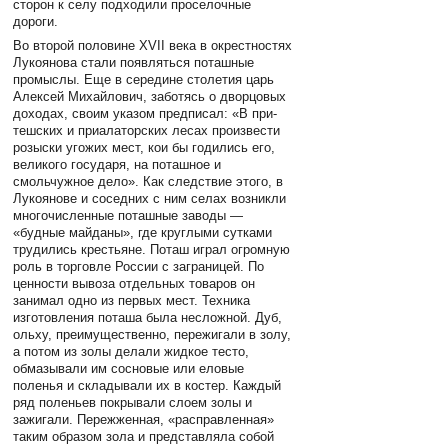
сторон к селу подходили проселочные
дороги.
Во второй половине XVII века в окрестностях
Лукоянова стали появляться поташные
промыслы. Еще в середине столетия царь
Алексей Михайлович, заботясь о дворцовых
доходах, своим указом предписал: «В при-
тешских и приалаторских лесах произвести
розыски угожих мест, кои бы годились его,
великого государя, на поташное и
смольчужное дело». Как следствие этого, в
Лукоянове и соседних с ним ceлax возникли
многочисленные поташные заводы —
«будные майданы», где круглыми сутками
трудились крестьяне. Поташ играл огромную
роль в торговле России с заграницей. По
ценности вывоза отдельных товаров он
занимал одно из первых мест. Техника
изготовления поташа была несложной. Дуб,
ольху, преимущественно, пережигали в золу,
а потом из золы делали жидкое тесто,
обмазывали им сосновые или еловые
поленья и складывали их в костер. Каждый
ряд поленьев покрывали слоем золы и
зажигали. Пережженная, «расправленная»
таким образом зола и представляла собой