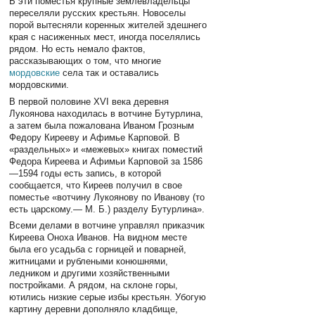
В эти поместья крупные землевладельцы
переселяли русских крестьян. Новоселы
порой вытесняли коренных жителей здешнего
края с насиженных мест, иногда поселялись
рядом. Но есть немало фактов,
рассказывающих о том, что многие
мордовские
села так и оставались
мордовскими.
В первой половине XVI века деревня
Лукоянова находилась в вотчине Бутурлина,
а затем была пожалована Иваном Грозным
Федору Кирееву и Афимье Карповой. В
«раздельных» и «межевых» книгах поместий
Федора Киреева и Афимьи Карповой за 1586
—1594 годы есть запись, в которой
сообщается, что Киреев получил в свое
поместье «вотчину Лукоянову по Иванову (то
есть царскому.— М. Б.) разделу Бутурлина».
Всеми делами в вотчине управлял приказчик
Киреева Оноха Иванов. На видном месте
была его усадьба с горницей и поварней,
житницами и рублеными конюшнями,
ледником и другими хозяйственными
постройками. А рядом, на склоне горы,
ютились низкие серые избы крестьян. Убогую
картину деревни дополняло кладбище,