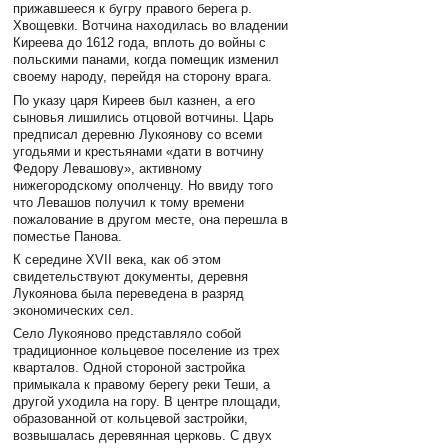
прижавшееся к бугру правого берега р.
Хвощевки. Вотчина находилась во владении
Киреева до 1612 года, вплоть до войны с
польскими панами, когда помещик изменил
своему народу, перейдя на сторону врага.
По указу царя Киреев был казнен, а его
сыновья лишились отцовой вотчины. Царь
предписал деревню Лукоянову со всеми
угодьями и крестьянами «дати в вотчину
Федору Левашову», активному
нижегородскому ополченцу. Но ввиду того
что Левашов получил к тому времени
пожалование в другом месте, она перешла в
поместье Панова.
К середине XVII века, как об этом
свидетельствуют документы, деревня
Лукоянова была переведена в разряд
экономических сел.
Село Лукояново представляло собой
традиционное кольцевое поселение из трех
кварталов. Одной стороной застройка
примыкала к правому берегу реки Теши, а
другой уходила на гору. В центре площади,
образованной от кольцевой застройки,
возвышалась деревянная церковь. С двух