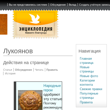
Вы не представились системе
Обсуждение
Вклад
Создать учётную запис
Лукоянов
Навигация
Главная
Действия на странице
страница
Новые
Статья
Обсуждение
Читать
Править
страницы
История
Новые фото
Категории
контента
Народные
Свежие правки
герои
Популярные
одобряют
страницы
эту статью
Правила
Поэтому
рекомендуют