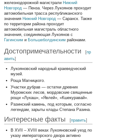
железнодорожной магистрали
Нижний
Новгород
— Пенза. Через Лукоянов проходит
автомобильная трасса республиканского
значения
Нижний Новгород
— Саранск. Также
по территории района проходит
автомобильная магистраль областного
значения, соединяющая Лукоянов с
Гагинским
и
Большеболдинским
районами.
Достопримечательности
[
пр
авить
]
Лукояновский народный краеведческий
музей.
Роща Магницкого.
Участки дубрав — остатки древних
Муромских лесов, мордовские священные
рощи «Лукаш», «Явлей», «Кшекуравай».
Разинский камень, под которым, согласно
легендам, зарыты клады Степана Разина.
Интересные факты
[
править
]
В XVII – XVIII веках Лукояновский уезд по
указу императорского двора активно