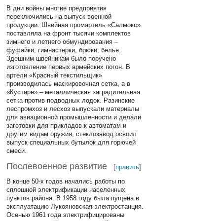
В дни войны многие предприятия
переключились на выпуск военной
продукции. Швейная промартель «Салмокс»
поставляла на фронт тысячи комплектов
зимнего и летнего обмундирования –
фуфайки, гимнастерки, брюки, белье.
Здешним швейникам было поручено
изготовление первых армейских погон. В
артели «Красный текстильщик»
производилась маскировочная сетка, а в
«Кустаре» – металлическая заградительная
сетка против подводных лодок. Разинские
леспромхоз и лесхоз выпускали материалы
для авиационной промышленности и делали
заготовки для прикладов к автоматам и
другим видам оружия, стеклозавод освоил
выпуск специальных бутылок для горючей
смеси.
Послевоенное развитие
[
править
]
В конце 50-х годов начались работы по
сплошной электрификации населенных
пунктов района. В 1958 году была пущена в
эксплуатацию Лукояновская электростанция.
Осенью 1961 года электрифицированы