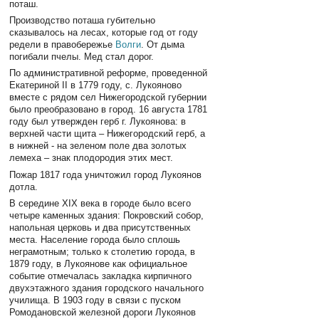
поташ.
Производство поташа губительно
сказывалось на лесах, которые год от году
редели в правобережье
Волги
. От дыма
погибали пчелы. Мед стал дорог.
По административной реформе, проведенной
Екатериной II в 1779 году, с. Лукояново
вместе с рядом сел Нижегородской губернии
было преобразовано в город. 16 августа 1781
году был утвержден герб г. Лукоянова: в
верхней части щита – Нижегородский герб, а
в нижней - на зеленом поле два золотых
лемеха – знак плодородия этих мест.
Пожар 1817 года уничтожил город Лукоянов
дотла.
В середине XIX века в городе было всего
четыре каменных здания: Покровский собор,
напольная церковь и два присутственных
места. Население города было сплошь
неграмотным; только к столетию города, в
1879 году, в Лукоянове как официальное
событие отмечалась закладка кирпичного
двухэтажного здания городского начального
училища. В 1903 году в связи с пуском
Ромодановской железной дороги Лукоянов