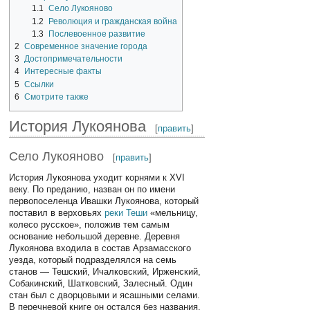
1.1
Село Лукояново
1.2
Революция и гражданская война
1.3
Послевоенное развитие
2
Современное значение города
3
Достопримечательности
4
Интересные факты
5
Ссылки
6
Смотрите также
История Лукоянова
[
править
]
Село Лукояново
[
править
]
История Лукоянова уходит корнями к XVI
веку. По преданию, назван он по имени
первопоселенца Ивашки Лукоянова, который
поставил в верховьях
реки Теши
«мельницу,
колесо русское», положив тем самым
основание небольшой деревне. Деревня
Лукоянова входила в состав Арзамасского
уезда, который подразделялся на семь
станов — Тешский, Ичалковский, Ирженский,
Собакинский, Шатковский, Залесный. Один
стан был с дворцовыми и ясашными селами.
В перечневой книге он остался без названия.