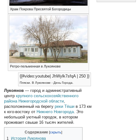
Храм Покрова Пресвятой Богородицы
Ретро-пельменная в Лукоянове
{{#video:youtube| JhWylk7sfqA | 250 }}
Пляски. В Лукоянове - День Города.
Лукоянов
— город и административный
центр
крупного сельскохозяйственного
района
Нижегородской области
,
расположенный на берегу
реки Тёши
в 173 км
к юго-востоку от
Нижнего Новгорода
. Это
небольшой уютный городок, в котором
проживает свыше 16 тысяч жителей.
Содержание
1
История Лукоянова