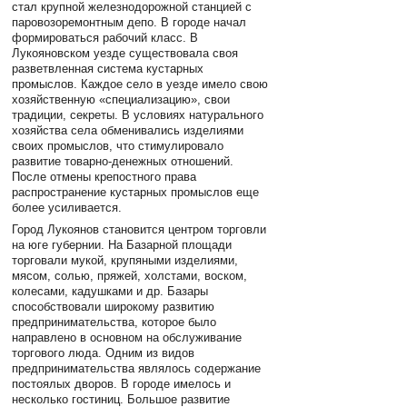
стал крупной железнодорожной станцией с
паровозоремонтным депо. В городе начал
формироваться рабочий класс. В
Лукояновском уезде существовала своя
разветвленная система кустарных
промыслов. Каждое село в уезде имело свою
хозяйственную «специализацию», свои
традиции, секреты. В условиях натурального
хозяйства села обменивались изделиями
своих промыслов, что стимулировало
развитие товарно-денежных отношений.
После отмены крепостного права
распространение кустарных промыслов еще
более усиливается.
Город Лукоянов становится центром торговли
на юге губернии. На Базарной площади
торговали мукой, крупяными изделиями,
мясом, солью, пряжей, холстами, воском,
колесами, кадушками и др. Базары
способствовали широкому развитию
предпринимательства, которое было
направлено в основном на обслуживание
торгового люда. Одним из видов
предпринимательства являлось содержание
постоялых дворов. В городе имелось и
несколько гостиниц. Большое развитие