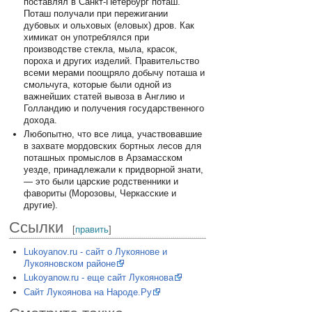
поставлял в Санкт-Петербург поташ.
Поташ получали при пережигании
дубовых и ольховых (еловых) дров. Как
химикат он употреблялся при
производстве стекла, мыла, красок,
пороха и других изделий. Правительство
всеми мерами поощряло добычу поташа и
смольчуга, которые были одной из
важнейших статей вывоза в Англию и
Голландию и получения государственного
дохода.
Любопытно, что все лица, участвовавшие
в захвате мордовских бортных лесов для
поташных промыслов в Арзамасском
уезде, принадлежали к придворной знати,
— это были царские родственники и
фавориты (Морозовы, Черкасские и
другие).
Ссылки
[
править
]
Lukoyanov.ru - сайт о Лукоянове и
Лукояновском районе
Lukoyanow.ru - еще сайт Лукоянова
Сайт Лукоянова на Народе.Ру