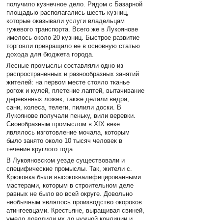
получило кузнечное дело. Рядом с Базарной
площадью располагались шесть кузниц,
которые оказывали услуги владельцам
гужевого транспорта. Всего же в Лукоянове
имелось около 20 кузниц. Быстрое развитие
торговли превращало ее в основную статью
дохода для бюджета города.
Лесные промыслы составляли одно из
распространенных и разнообразных занятий
жителей: на первом месте стояло тканье
рогож и кулей, плетение лаптей, вытачивание
деревянных ложек, также делали ведра,
сани, колеса, телеги, пилили доски. В
Лукоянове получали пеньку, вили веревки.
Своеобразным промыслом в XIX веке
являлось изготовление мочала, которым
было занято около 10 тысяч человек в
течение круглого года.
В Лукояновском уезде существовали и
специфические промыслы. Так, жители с.
Крюковка были высококвалифицированными
мастерами, которым в строительном деле
равных не было во всей округе. Довольно
необычным являлось производство окороков
атингеевцами. Крестьяне, выращивая свиней,
умело доводили их до нужной кондиции и