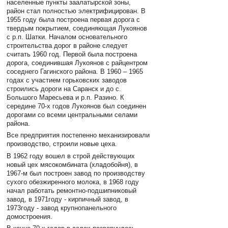
населенные пункты заалатырской зоны,
район стал полностью электрифицирован. В
1955 году была построена первая дорога с
твердым покрытием, соединяющая Лукоянов
с р.п. Шатки. Началом основательного
строительства дорог в районе следует
считать 1960 год. Первой была построена
дорога, соединившая Лукоянов с райцентром
соседнего Гагинского района. В 1960 – 1965
годах с участием горьковских заводов
строились дороги на Саранск и до с.
Большого Маресьева и р.п. Разино. К
середине 70-х годов Лукоянов был соединен
дорогами со всеми центральными селами
района.
Все предприятия постепенно механизировали
производство, строили новые цеха.
В 1962 году вошел в строй действующих
новый цех мясокомбината (хладобойня), в
1967-м был построен завод по производству
сухого обезжиренного молока, в 1968 году
начал работать ремонтно-подшипниковый
завод, в 1971году - кирпичный завод, в
1973году - завод крупнопанельного
домостроения.