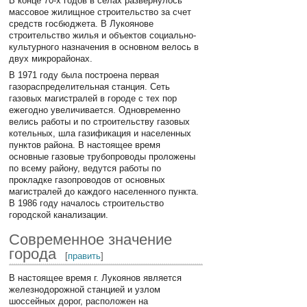
В конце 70-х годов в селах развернулось
массовое жилищное строительство за счет
средств госбюджета. В Лукоянове
строительство жилья и объектов социально-
культурного назначения в основном велось в
двух микрорайонах.
В 1971 году была построена первая
газораспределительная станция. Сеть
газовых магистралей в городе с тех пор
ежегодно увеличивается. Одновременно
велись работы и по строительству газовых
котельных, шла газификация и населенных
пунктов района. В настоящее время
основные газовые трубопроводы проложены
по всему району, ведутся работы по
прокладке газопроводов от основных
магистралей до каждого населенного пункта.
В 1986 году началось строительство
городской канализации.
Современное значение
города
[
править
]
В настоящее время г. Лукоянов является
железнодорожной станцией и узлом
шоссейных дорог, расположен на