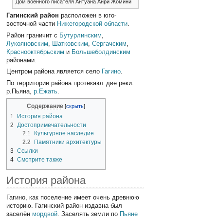
Дом военного писателя Антуана Анри Жомини
Гагинский район
расположен в юго-
восточной части
Нижегородской области
.
Район граничит с
Бутурлинским
,
Лукояновским
,
Шатковским
,
Сергачским
,
Краснооктябрьским
и
Большеболдинским
районами.
Центром района является село
Гагино
.
По территории района протекают две реки:
р.Пьяна,
р.Ежать
.
Содержание
1
История района
2
Достопримечательности
2.1
Культурное наследие
2.2
Памятники архитектуры
3
Ссылки
4
Смотрите также
История района
Гагино, как поселение имеет очень древнюю
историю. Гагинский район издавна был
заселён
мордвой
. Заселять земли по
Пьяне