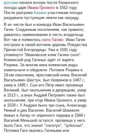
русские
начали вскоре после Казанского
похода царя
Ивана Грозного
в 1552 году.
После разгрома
Казани
участникам похода
раздавали пустующие земли как награду.
В их числе был и воевода Иван Васильевич
Гагин. Созданным поселениям, как правило,
давалось наименование в честь владельца.
Вот так и появилось
село Гагино
. Иван Гагин
построил в своей вотчине церковь Рождества
Пречистой Богородицы. Уже в 1591 году
упомянуто "Ивановское княж Гагино село".
Княжеский род Гагиных идёт от варяга
Рюрика. За многие века княжеские роды
измельчали и обеднели. Потомок Рюрика в
19-ом поколении, ярославский князь Василий
Васильевич Шастун, был боярином в 1487 г.,
умер в 1495 г. Сын его Пётр имел прозвище
Великий, был окольничим и дворецким, умер
в 1513 г., а внук Андрей Петрович также был
окольничим, при отце Ивана Грозного, и умер
в 1529 г. У Андрея было три сына, Александр
Немый и два Василия. Василий Шамахея
бежал в Литву от опричного террора в 1568 г.
Василий Меньшой остался, прозвище у него
было Гага, что значит "хохотун", "зубоскал".
Потомки Гаги звались Гагиными или