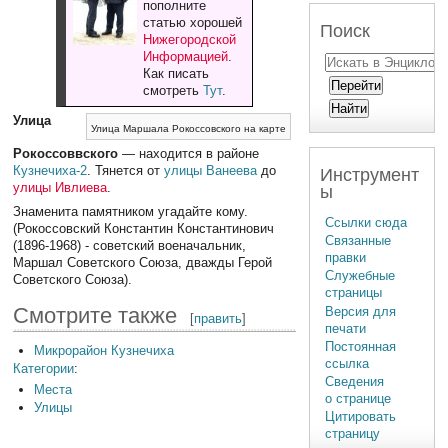
пополните
статью хорошей
Поиск
Нижегородской
Информацией
.
Как писать
смотреть
Тут
.
Улица
Улица Маршала Рокоссовского на карте
Рокоссоввского
— находится в районе
Кузнечиха-2
. Тянется от
улицы Ванеева
до
Инструмент
улицы Ивлиева
.
ы
Знаменита памятником угадайте кому.
Ссылки сюда
(Рокоссовский Константин Константинович
Связанные
(1896-1968) - советский военачальник,
правки
Маршал Советского Союза, дважды Герой
Служебные
Советского Союза).
страницы
Смотрите также
Версия для
[
править
]
печати
Постоянная
Микрорайон Кузнечиха
ссылка
Категории
:
Сведения
Места
о странице
Улицы
Цитировать
страницу