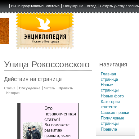
Вы не представились системе
Обсуждение
Вклад
Создать учётную запис
Улица Рокоссовского
Навигация
Главная
Действия на странице
страница
Новые
Статья
Обсуждение
Читать
Править
страницы
История
Новые фото
Категории
контента
Это
Свежие правки
незаконченная
Популярные
статья!
страницы
Вы поможете
Правила
развитию
проекта, если