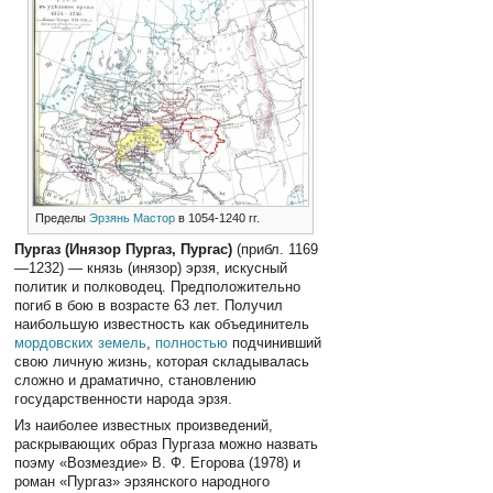
Пределы
Эрзянь Мастор
в 1054-1240 гг.
Пургаз (Инязор Пургаз, Пургас)
(прибл. 1169
—1232) — князь (инязор) эрзя, искусный
политик и полководец. Предположительно
погиб в бою в возрасте 63 лет. Получил
наибольшую известность как объединитель
мордовских земель
,
полностью
подчинивший
свою личную жизнь, которая складывалась
сложно и драматично, становлению
государственности народа эрзя.
Из наиболее известных произведений,
раскрывающих образ Пургаза можно назвать
поэму «Возмездие» В. Ф. Егорова (1978) и
роман «Пургаз» эрзянского народного