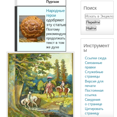
Пургазе
Поиск
Народные
герои
одобряют
эту статью
Поэтому
рекомендуют
продолжать
текст в том
Инструмент
же духе
ы
Ссылки сюда
Связанные
правки
Служебные
страницы
Версия для
печати
Постоянная
ссылка
Сведения
о странице
Цитировать
страницу