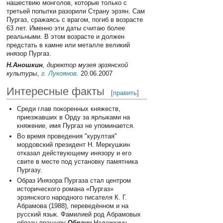
нашествию монголов, которые только с
третьей попытки разорили Страну эрзян. Сам
Пургаз, сражаясь с врагом, погиб в возрасте
63 лет. Именно эти даты считаю более
реальными. В этом возрасте и должен
предстать в камне или металле великий
инязор Пургаз.
Н.Аношкин
, директор музея эрзянской
культуры,
г. Лукоянов
.
20.06.2007
Интересные факты
[
править
]
Среди глав покоренных княжеств,
приезжавших в Орду за ярлыками на
княжение, имя Пургаз не упоминается.
Во время проведения "курултая"
мордовский президент Н. Меркушкин
отказал действующему инязору и его
свите в месте под установку памятника
Пургазу.
Образ Инязора Пургаза стал центром
исторического романа «Пургаз»
эрзянского народного писателя К. Г.
Абрамова (1988), переведённом и на
русский язык. Фамилией род Абрамовых
обязан пращуру
Обрану
Надежкину,