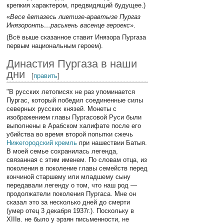
крепкия характером, предвидящий будущее.)
«
Весе ёвтазесь ливтизе-аравтызе Пургаз
Инязоронть…раськень васенце героекс
».
(Всё выше сказанное ставит Инязора Пургаза
первым национальным героем).
Династия Пургаза в наши
дни
[
править
]
"В русских летописях не раз упоминается
Пургас, который победил соединенные силы
северных русских князей. Монеты с
изображением главы Пургасовой Руси были
выполнены в Арабском халифате после его
убийства во время второй попытки сжечь
Нижегородский кремль
при нашествии Батыя.
В моей семье сохранилась легенда,
связанная с этим именем. По словам отца, из
поколения в поколение главы семейств перед
кончиной старшему или младшему сыну
передавали легенду о том, что наш род —
продолжатели поколения Пургаса. Мне он
сказал это за несколько дней до смерти
(умер отец 3 декабря 1937г.). Поскольку в
XIIIв. не было у эрзян письменности, не