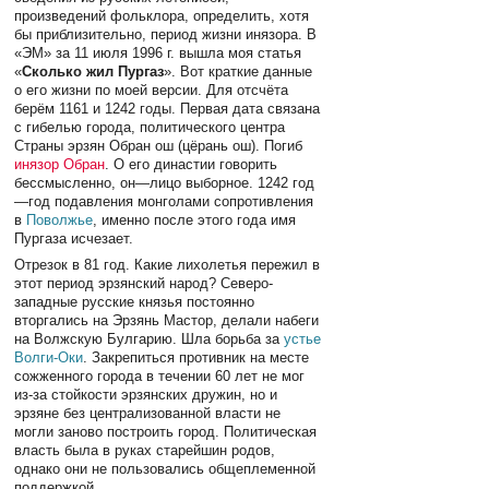
произведений фольклора, определить, хотя
бы приблизительно, период жизни инязора. В
«ЭМ» за 11 июля 1996 г. вышла моя статья
«
Сколько жил Пургаз
». Вот краткие данные
о его жизни по моей версии. Для отсчёта
берём 1161 и 1242 годы. Первая дата связана
с гибелью города, политического центра
Страны эрзян Обран ош (цёрань ош). Погиб
инязор Обран
. О его династии говорить
бессмысленно, он—лицо выборное. 1242 год
—год подавления монголами сопротивления
в
Поволжье
, именно после этого года имя
Пургаза исчезает.
Отрезок в 81 год. Какие лихолетья пережил в
этот период эрзянский народ? Северо-
западные русские князья постоянно
вторгались на Эрзянь Мастор, делали набеги
на Волжскую Булгарию. Шла борьба за
устье
Волги-Оки
. Закрепиться противник на месте
сожженного города в течении 60 лет не мог
из-за стойкости эрзянских дружин, но и
эрзяне без централизованной власти не
могли заново построить город. Политическая
власть была в руках старейшин родов,
однако они не пользовались общеплеменной
поддержкой.