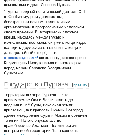
помним имя и дело Инязора Пургаза!
"Пургаз - видный политический деятель ХIII
в. Он был мудрым дипломатом,
бесстрашным воином, талантливым
организатором и прогрессивным человеком
своего времени. В исторически сложное
время, находясь между Русью и
монгольским востоком, он умел, когда надо,
наладить дружеские отношения, а когда и
дать достойный отпор", - так
отрекомендовал
князь сегодняшних эрзян
Кшуманцянь Пиргуж национального героя
перед мэром Саранска Владимиром
Сушковым.
Государство Пургаза
[
править
]
Территория инязора Пургаза — это
правобережье Оки и Волги вплоть до
падения в неё Суры, исключая земли,
прилегающие к крепости Нижний Новгород.
Далее междуречье Суры и Мокши в среднем
течении. На юге опускалась по
правобережью Алатыря. Политическим
центром всей территории была крепость