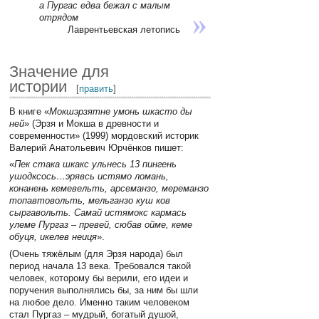
а Пургас едва бежал с малым
отрядом
Лаврентьевская летопись
Значение для
истории
[
править
]
В книге «
Мокшэрзятне умонь шкасто ды
ней
» (Эрзя и Мокша в древности и
современности» (1999) мордовский историк
Валерий Анатольевич Юрчёнков пишет:
«
Пек стака шкакс ульнесь 13 пингень
ушодксось…эрявсь истямо ломань,
конанень кемевельть, арсеманзо, мереманзо
топавтовольть, мельганзо куш ков
сыргавольть. Самай истямокс кармась
улеме Пургаз – превей, сюбав ойме, кеме
обуця, икелев неиця
».
(Очень тяжёлым (для Эрзя народа) был
период начала 13 века. Требовался такой
человек, которому бы верили, его идеи и
поручения выполнялись бы, за ним бы шли
на любое дело. Именно таким человеком
стал Пургаз – мудрый, богатый душой,