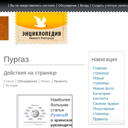
Вы не представились системе
Обсуждение
Вклад
Создать учётную запис
Пургаз
Навигация
Главная
Действия на странице
страница
Новые
Статья
Обсуждение
Читать
Править
страницы
История
Новые фото
Категории
контента
Наиболее
Свежие правки
большая
Популярные
статья
страницы
Рунета
Правила
о эрзянском
руководителе