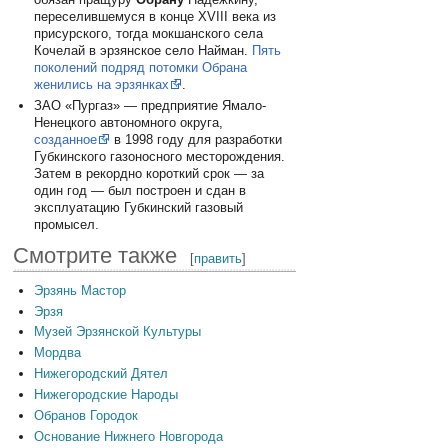
переселившемуся в конце XVIII века из
присурского, тогда мокшанского села
Кочелай в эрзянское село Найман.
Пять
поколений подряд потомки Обрана
женились на эрзянках
.
ЗАО «Пургаз» — предприятие Ямало-
Ненецкого автономного округа,
созданное
в 1998 году для разработки
Губкинского газоносного месторождения.
Затем в рекордно короткий срок — за
один год — был построен и сдан в
эксплуатацию Губкинский газовый
промысел.
Смотрите также
[
править
]
Эрзянь Мастор
Эрзя
Музей Эрзянской Культуры
Мордва
Нижегородский Дятел
Нижегородские Народы
Обранов Городок
Основание Нижнего Новгорода