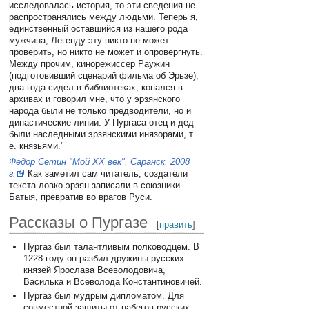
исследовалась история, то эти сведения не
распространялись между людьми. Теперь я,
единственный оставшийся из нашего рода
мужчина, Легенду эту никто не может
проверить, но никто не может и опровергнуть.
Между прочим, кинорежиссер Раужин
(подготовивший сценарий фильма об Эрьзе),
два года сидел в библиотеках, копался в
архивах и говорил мне, что у эрзянского
народа были не только предводители, но и
династические линии. У Пургаса отец и дед
были наследными эрзянскими инязорами, т.
е. князьями."
Федор Сетин "Мой XX век", Саранск, 2008
г.
Как заметил сам читатель, создатели
текста ловко эрзян записали в союзники
Батыя, превратив во врагов Руси.
Рассказы о Пургазе
[
править
]
Пургаз был талантливым полководцем. В
1228 году он разбил дружины русских
князей Ярослава Всеволодовича,
Василька и Всеволода Константиновичей.
Пургаз был мудрым дипломатом. Для
совместной защиты от набегов русских