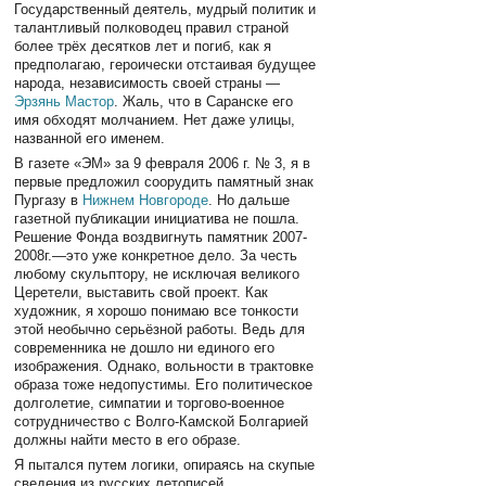
Государственный деятель, мудрый политик и
талантливый полководец правил страной
более трёх десятков лет и погиб, как я
предполагаю, героически отстаивая будущее
народа, независимость своей страны —
Эрзянь Мастор
. Жаль, что в Саранске его
имя обходят молчанием. Нет даже улицы,
названной его именем.
В газете «ЭМ» за 9 февраля 2006 г. № 3, я в
первые предложил соорудить памятный знак
Пургазу в
Нижнем Новгороде
. Но дальше
газетной публикации инициатива не пошла.
Решение Фонда воздвигнуть памятник 2007-
2008г.—это уже конкретное дело. За честь
любому скульптору, не исключая великого
Церетели, выставить свой проект. Как
художник, я хорошо понимаю все тонкости
этой необычно серьёзной работы. Ведь для
современника не дошло ни единого его
изображения. Однако, вольности в трактовке
образа тоже недопустимы. Его политическое
долголетие, симпатии и торгово-военное
сотрудничество с Волго-Камской Болгарией
должны найти место в его образе.
Я пытался путем логики, опираясь на скупые
сведения из русских летописей,