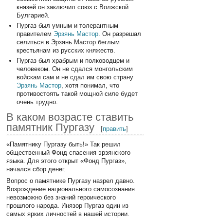
князей он заключил союз с Волжской
Булгарией.
Пургаз был умным и толерантным
правителем
Эрзянь Мастор
. Он разрешал
селиться в Эрзянь Мастор беглым
крестьянам из русских княжеств.
Пургаз был храбрым и полководцем и
человеком. Он не сдался монгольским
войскам сам и не сдал им свою страну
Эрзянь Мастор
, хотя понимал, что
противостоять такой мощной силе будет
очень трудно.
В каком возрасте ставить
памятник Пургазу
[
править
]
«Памятнику Пургазу быть!» Так решил
общественный Фонд спасения эрзянского
языка. Для этого открыт «Фонд Пургаз»,
начался сбор денег.
Вопрос о памятнике Пургазу назрел давно.
Возрождение национального самосознания
невозможно без знаний героического
прошлого народа. Инязор Пургаз один из
самых ярких личностей в нашей истории.