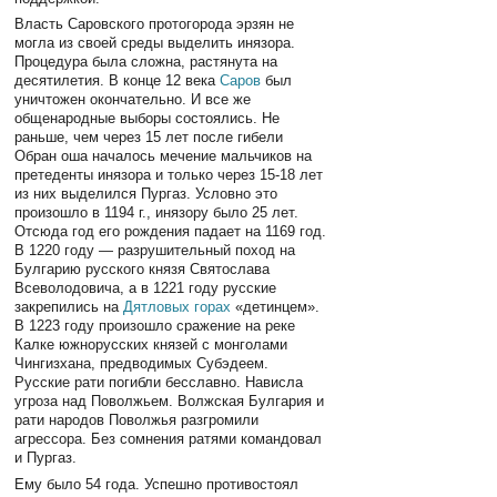
Власть Саровского протогорода эрзян не
могла из своей среды выделить инязора.
Процедура была сложна, растянута на
десятилетия. В конце 12 века
Саров
был
уничтожен окончательно. И все же
общенародные выборы состоялись. Не
раньше, чем через 15 лет после гибели
Обран оша началось мечение мальчиков на
претеденты инязора и только через 15-18 лет
из них выделился Пургаз. Условно это
произошло в 1194 г., инязору было 25 лет.
Отсюда год его рождения падает на 1169 год.
В 1220 году — разрушительный поход на
Булгарию русского князя Святослава
Всеволодовича, а в 1221 году русские
закрепились на
Дятловых горах
«детинцем».
В 1223 году произошло сражение на реке
Калке южнорусских князей с монголами
Чингизхана, предводимых Субэдеем.
Русские рати погибли бесславно. Нависла
угроза над Поволжьем. Волжская Булгария и
рати народов Поволжья разгромили
агрессора. Без сомнения ратями командовал
и Пургаз.
Ему было 54 года. Успешно противостоял