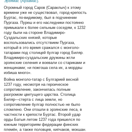
Эрзямас (Арзамас)
.
Огромный город Саров (Сараклыч) к этому
времени уже не существовал, город-крепость
Буртас, по-видимому, был в подчинении
Пургаза. Пуреш и его наследники постоянно
примыкали к более сильным соседям, к 1232
году были на стороне Владимиро-
Суздальских князей, которые
воспользовались отсутствием Пургаза,
который в это время сражался с монголо-
татарами под столицей булгар город Биляр.
Владимиро-суздальские дружины жгли
эрзянские селения и воевали со стариками и
женщинами; «и пожгоша села их, а мордвы
избиша много».
Война монголо-татар с Булгарией весной
1237 году, несмотря на героическое
сопротивление, закончилась полным
разгромом цветущего царства. Столица
Биляр—стерта с лица земли, но
сопротивление булгар полностью не было
сломлено. Они отошли в эрзянские леса, в
частности к крепости Буртас. Второй удар
орды Батыя летом 1237 года пришелся по
южным территориям федерации финских
племён, а также половцев, кипчаков, мокшан.