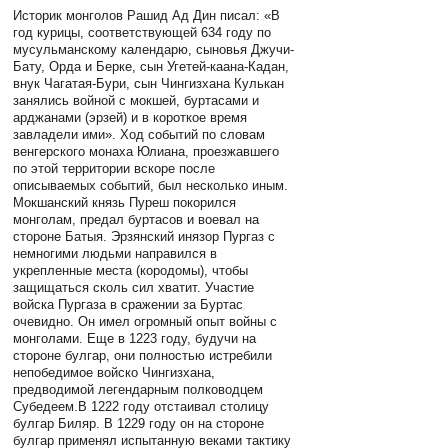
Историк монголов Рашид Ад Дин писал: «В
год курицы, соответствующей 634 году по
мусульманскому календарю, сыновья Джучи-
Бату, Орда и Берке, сын Угетей-каана-Кадан,
внук Чагатая-Бури, сын Чингизхана Кулькан
занялись войной с мокшей, буртасами и
арджанами (эрзей) и в короткое время
завладели ими». Ход событий по словам
венгерского монаха Юлиана, проезжавшего
по этой территории вскоре после
описываемых событий, был несколько иным.
Мокшанский князь Пуреш покорился
монголам, предал буртасов и воевал на
стороне Батыя. Эрзянский инязор Пургаз с
немногими людьми направился в
укрепленные места (кородомы), чтобы
защищаться сколь сил хватит. Участие
войска Пургаза в сражении за Буртас
очевидно. Он имел огромный опыт войны с
монголами. Еще в 1223 году, будучи на
стороне булгар, они полностью истребили
непобедимое войско Чингизхана,
предводимой легендарным полководцем
Субедеем.В 1222 году отстаивал столицу
булгар Биляр. В 1229 году он на стороне
булгар применял испытанную веками тактику