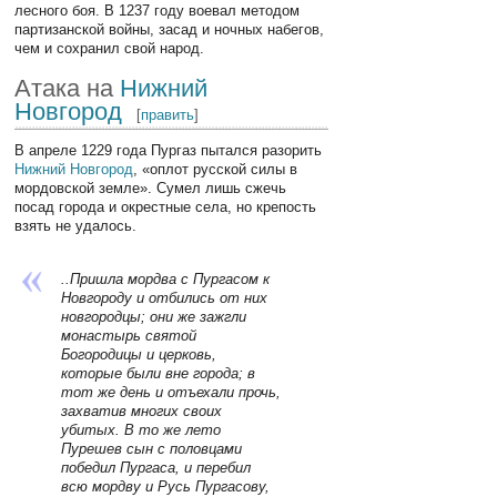
лесного боя. В 1237 году воевал методом
партизанской войны, засад и ночных набегов,
чем и сохранил свой народ.
Атака на
Нижний
Новгород
[
править
]
В апреле 1229 года Пургаз пытался разорить
Нижний Новгород
, «оплот русской силы в
мордовской земле». Сумел лишь сжечь
посад города и окрестные села, но крепость
взять не удалось.
..Пришла мордва с Пургасом к
Новгороду и отбились от них
новгородцы; они же зажгли
монастырь святой
Богородицы и церковь,
которые были вне города; в
тот же день и отъехали прочь,
захватив многих своих
убитых. В то же лето
Пурешев сын с половцами
победил Пургаса, и перебил
всю мордву и Русь Пургасову,