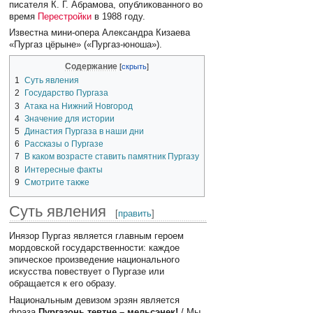
писателя К. Г. Абрамова, опубликованного во
время
Перестройки
в 1988 году.
Известна мини-опера Александра Кизаева
«Пургаз цёрыне» («Пургаз-юноша»).
Содержание
1
Суть явления
2
Государство Пургаза
3
Атака на Нижний Новгород
4
Значение для истории
5
Династия Пургаза в наши дни
6
Рассказы о Пургазе
7
В каком возрасте ставить памятник Пургазу
8
Интересные факты
9
Смотрите также
Суть явления
[
править
]
Инязор Пургаз является главным героем
мордовской государственности: каждое
эпическое произведение национального
искусства повествует о Пургазе или
обращается к его образу.
Национальным девизом эрзян является
фраза
Пургазонь тевтне – мельсэнек!
/ Мы