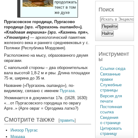
продолжать
текст в том
Поиск
же духе
Пургасовское городище, Пургасово
городище
(эрз. «Пургазонь ошпандо»),
«Кладовая вершина» (эрз. «Казнень пря»,
«Утомпря»)
— археологический памятник
железного века и раннего средневековья у с.
Полянки (Республика Мордовия).
Инструмент
Расположено на мысу, образованного двумя
ы
оврагами.
С напольной стороны – два оборонительных
Ссылки сюда
вала высотой 1,8-2 м и рвы. Длина площадки
Связанные
75 м, ширина до 35 м.
правки
Служебные
Название («Пургазонь ошпандо»), по-
страницы
видимому, связано с именем
Пургаза
.
Версия для
Упоминается в документах 17в. (1628, 1630):
печати
«…от Пургасовского городища по оврагу
Постоянная
Арге..» (Арге овраг = Оргодема латко?)
ссылка
Сведения
Смотрите также
[
править
]
о странице
Цитировать
Инязор Пургас
страницу
Мордва