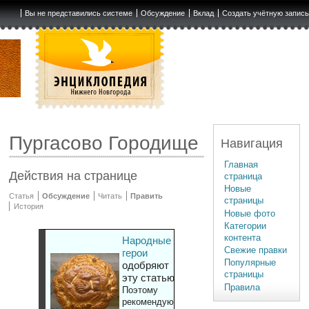
Вы не представились системе
Обсуждение
Вклад
Создать учётную запис
Пургасово Городище
Навигация
Главная
Действия на странице
страница
Новые
Статья
Обсуждение
Читать
Править
страницы
История
Новые фото
Категории
контента
Народные
Свежие правки
герои
Популярные
одобряют
страницы
эту статью
Правила
Поэтому
рекомендуют