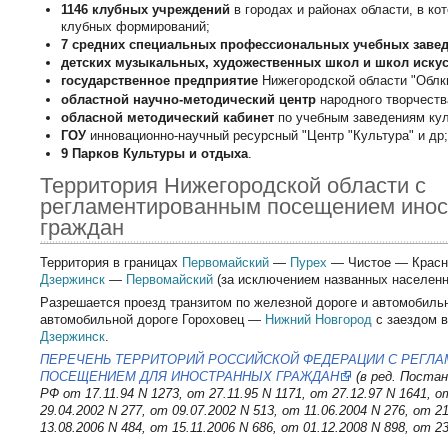
1146 клубных учреждений
в городах и районах области, в ко
клубных формирований;
7 средних специальных профессиональных учебных заве
детских музыкальных, художественных школ и школ искус
государственное предприятие
Нижегородской области "Облк
областной научно-методический центр
народного творчеств
обласной методический кабинет
по учебным заведениям кул
ГОУ
инновационно-научный ресурсный "Центр "Культура" и др;
9 Парков Культуры и отдыха
.
Территория Нижегородской области с
регламентированным посещением ино
граждан
Территория в границах
Первомайский
—
Пурех
— Чистое — Красн
Дзержинск
—
Первомайский
(за исключением названных населенн
Разрешается проезд транзитом по железной дороге и автомобиль
автомобильной дороге Гороховец —
Нижний Новгород
с заездом в
Дзержинск
.
ПЕРЕЧЕНЬ ТЕРРИТОРИЙ РОССИЙСКОЙ ФЕДЕРАЦИИ С РЕГЛ
ПОСЕЩЕНИЕМ ДЛЯ ИНОСТРАННЫХ ГРАЖДАН
(в ред. Поста
РФ от 17.11.94 N 1273, от 27.11.95 N 1171, от 27.12.97 N 1641, о
29.04.2002 N 277, от 09.07.2002 N 513, от 11.06.2004 N 276, от 2
13.08.2006 N 484, от 15.11.2006 N 686, от 01.12.2008 N 898, от 23