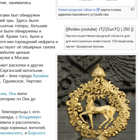
лие, занимались
Нижегородская область
карта-схема
административного устройства
логами был обнаружен
шей эры. Здесь были
льчатые топоры, большие
{{#video:youtube| -tTj7jSunTQ | 250 }}
ми были обнаружены и
Презентация Нижегородской области для
й. Кроме того, были и
для иностранных инвесторов. CGI-видеоряд,
хотя месторождений нефрита и
звучит бравурная музыка.
ельствуют об обширных связях
Наиболее ценные
музея в Москве.
вают раскопки и других
 Сергачский могильник,
ский – близ города
Арзамас
е, Одоевское, Чертово
ьма
,
Ока
жили
риторию по Оке до
. Земледельцы с юго-
-запада, с
Владимиро-
земли и расселялись
среди коренных жителей,
лахнинского
, и
Борского