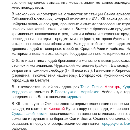
эры они научились выплавлять металл, знали мотыжное земледе
животноводством.
В нескольких километрах на юго-восток от станции Сейма архео
Сейминский могильник, который относится к XV - XII векам до на
найдены обломки сосудов, бронзовые литые долотообразные вту
наконечники копий, ножи, кинжалы. Вместе с бронзовыми орудия
кремниевые: наконечники стрел, пилки и обломки сверленых оруди
неожиданные находки – предметы из нефрита, янтарная бусина, 
янтаря на территории области нет. Находки этой стоянки свидет
древних людей от северных морей до Средней Азии и Байкала. 
материалы вошли в экспозицию Государственного исторического 
О быте и занятиях людей бронзового и железного веков рассказы
стоянок и могильников: Чуркинский могильник (район г. Балахны),
открытый в Кожиной слободе (I - III века н.э.), Гагинский и Хирин
(середина I тысячелетия нашей эры), Богородское, Русинихинско
городища на Ветлуге.
В I тысячелетии нашей эры вдоль рек
Теша
,
Пьяна
,
Алатырь
,
Куд
мордовские
племена. В
Поветлужье
–
марийские
. Небольшую тер
впадения ее в Волга занимала
мурома
.
В XII веке в устье Оки появляются первые славянские поселения
запада, из княжеств
Киевской
Руси в пору ее распада, и с севера
Суздальской земли
, просачивались на вольные малонаселенные 
семьями и группами по берегам Оки и Волги. Славяне селились 
осваивая, в первую очередь, земли сегодняшних
Городецкого
,
Ба
районов.