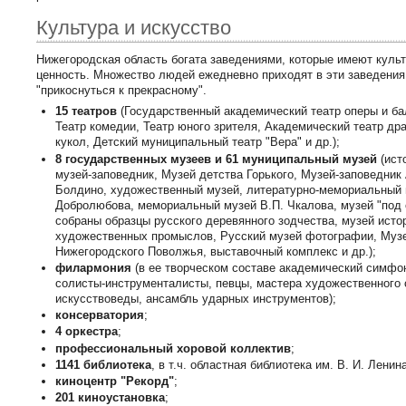
Культура и искусство
Нижегородская область богата заведениями, которые имеют куль
ценность. Множество людей ежедневно приходят в эти заведения
"прикоснуться к прекрасному".
15 театров
(Государственный академический театр оперы и ба
Театр комедии, Театр юного зрителя, Академический театр дра
кукол, Детский муниципальный театр "Вера" и др.);
8 государственных музеев и 61 муниципальный музей
(ист
музей-заповедник, Музей детства Горького, Музей-заповедник 
Болдино, художественный музей, литературно-мемориальный 
Добролюбова, мемориальный музей В.П. Чкалова, музей "под 
собраны образцы русского деревянного зодчества, музей исто
художественных промыслов, Русский музей фотографии, Музе
Нижегородского Поволжья, выставочный комплекс и др.);
филармония
(в ее творческом составе академи­ческий симфо
солисты-ин­струменталисты, певцы, мастера художествен­ного 
искусствоведы, ансамбль ударных инструментов);
консерватория
;
4 оркестра
;
профессиональный хоровой коллектив
;
1141 библиотека
, в т.ч. областная библиотека им. В. И. Ленина
киноцентр "Рекорд"
;
201 киноустановка
;