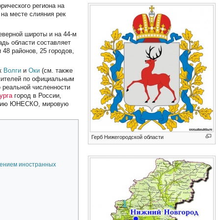
рического региона на
 на месте слияния рек
еверной широты и на 44-м
адь области составляет
и 48 районов, 25 городов,
ек
Волги
и
Оки
(см. также
 жителей по официальным
о реальной численности
урга
город в России,
нению ЮНЕСКО, мировую
Герб Нижегородской области
щением иностранных