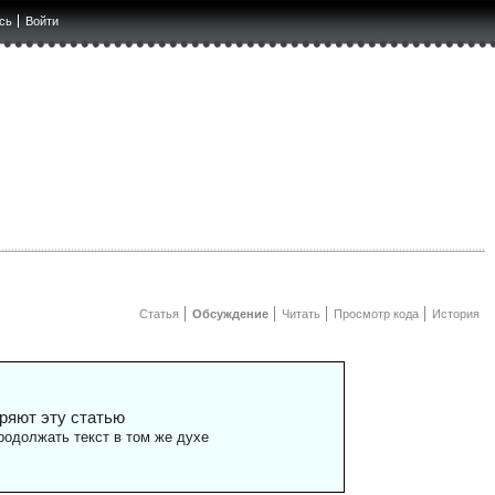
сь
Войти
Статья
Обсуждение
Читать
Просмотр кода
История
ряют эту статью
одолжать текст в том же духе