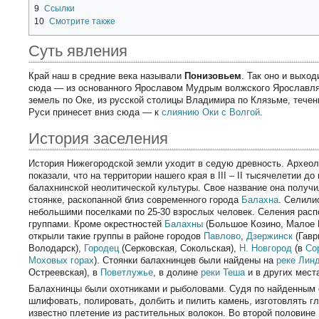
9
Ссылки
10
Смотрите также
Суть явления
Край наш в средние века называли
Понизовьем
. Так оно и выхо
сюда — из основанного Ярославом Мудрым волжского Ярославля,
земель по Оке, из русской столицы Владимира по Клязьме, течен
Руси принесет вниз сюда — к
слиянию Оки с Волгой
.
История заселения
История Нижегородской земли уходит в седую древность. Археол
показали, что на территории нашего края в III – II тысячелетии 
балахнинской неолитической культуры. Свое название она получи
стоянке, раскопанной близ современного города
Балахна
. Селили
небольшими поселками по 25-30 взрослых человек. Селения рас
группами. Кроме окрестностей
Балахны
(Большое Козино, Малое К
открыли такие группы в районе городов
Павлово
,
Дзержинск
(Гавр
Володарск),
Городец
(Серковская, Сокольская),
Н. Новгород
(в
Со
Моховых горах
). Стоянки балахнинцев были найдены на
реке Лин
Остреевская), в
Поветлужье
, в долине
реки Теша
и в других мест
Балахнинцы были охотниками и рыболовами. Судя по найденным 
шлифовать, полировать, долбить и пилить камень, изготовлять г
известно плетение из растительных волокон. Во второй половине 