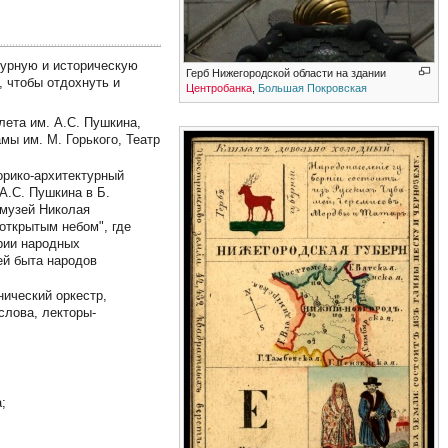
турную и историческую
Герб Нижегородской области на здании
, чтобы отдохнуть и
Центробанка
,
Большая Покровская
лета им. А.С. Пушкина,
мы им. М. Горького, Театр
орико-архитектурный
А.С. Пушкина в Б.
музей Николая
открытым небом", где
рии народных
й быта народов
нический оркестр,
слова, лекторы-
;