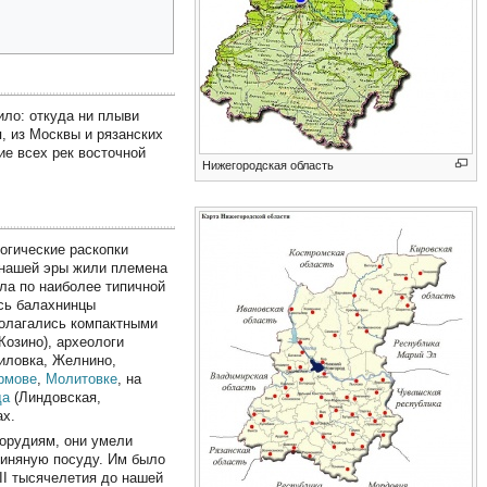
дило: откуда ни плыви
 из Москвы и рязанских
ие всех рек восточной
Нижегородская область
огические раскопки
до нашей эры жили племена
ла по наиболее типичной
сь балахнинцы
полагались компактными
озино), археологи
иловка, Желнино,
рмове
,
Молитовке
, на
да
(Линдовская,
ах.
орудиям, они умели
линяную посуду. Им было
II тысячелетия до нашей