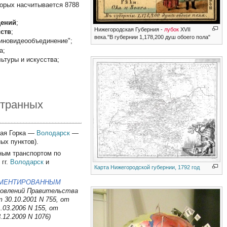
торых насчитывается 8788
дений
;
Нижегородская Губерния -
лубок
XVII
ств
;
века."В губернии 1,178,200 душ обоего пола"
иновидеообъединение";
а;
ьтуры и искусства;
странных
ая Горка —
Володарск
—
ых пунктов).
ным транспортом по
 гг.
Володарск
и
Карта Нижегородской губернии, 1792 год
АМЕНТИРОВАННЫМ
новлений Правительства
т 30.10.2001 N 755, от
1.03.2006 N 155, от
.12.2009 N 1076)