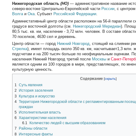
Нижегородская область
(НО)
— административное название исто
северо-востоке Центрально-Европейской части
России
, с центром
Волга
и
Ока
. Субъект
Российской Федерации
.
Администативный центр области расположен на 56-й параллели с
градусе восточной долготы (см.
Нижегородский Меридиан
). Площ
80,5 тыс. кв. км, население - 3,72 млн. человек. В составе област
70 поселков, 4630 сел и деревень.
Центр области — город
Нижний Новгород
, стоящий на слиянии р
Стрелка
), имеет площадь около 350 кв. км, насчитывает1,3 млн.
подсчетам и на 200 тысяч больше по неофициальным оценкам. П
населения Нижний Новгород третий после
Москвы
и
Санкт-Петерб
является одним из 100 городов в мире, представляющих, по м
культурную ценность.
Содержание
1
Суть явления
2
История заселения
3
Культура и искусство
4
Территория Нижегородской области с регламентированным посе
граждан
5
Исполнительная власть
6
Характеристики населения
6.1
Количество людей с высшим образованием
7
Районы области
8
Интересные факты