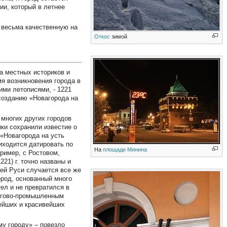
и, который в летнее
 весьма качественную на
Откос
зимой
а местных историков и
мя возникновения города в
ими летописями, - 1221
 созданию «Новагорода на
 многих других городов
ки сохранили известие о
«Новагорода на усть
риходится датировать по
На
площади Минина
ример, с Ростовом,
221) г. точно названы и
ней Руси случается все же
род, основанный много
ел и не превратился в
оргово-промышленным
ейших и красивейших
му городу» – повезло