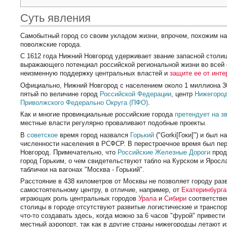
Суть явления
Самобытный город со своим укладом жизни, впрочем, похожим на
поволжские города.
С 1612 года Нижний Новгород удерживает звание запасной стол
выражающего потенциал российской региональной жизни во всей
неизменную поддержку центральных властей и
защите ее от инте
Официально, Нижний Новгород с населением около 1 миллиона 3
пятый по величине город
Российской Федерации
, центр
Нижегород
Приволжского Федерально Округа (ПФО)
.
Как и многие провинциальные российские города
претендует на з
местные власти регулярно проваливают подобные проекты.
В
советское
время город назвался
Горький
("Gorki[Гоки]") и был н
численности населения в РСФСР. В перестроечное время был пе
Новгород. Примечательно, что
Российские Железные Дороги
прод
город Горьким, о чем свидетельствуют табло на Курском и Ярос
таблички на вагонах "Москва - Горький".
Расстояние в 438 километров от Москвы не позволяет городу раз
самостоятельному центру, в отличие, например, от
Екатеринбурга
играющих роль центральных городов
Урала
и
Сибири
соответстве
столицы в городе отсутствуют развитые логистические и транспо
что-то создавать здесь, когда можно за 6 часов "фурой" привести
местный аэропорт, так как в другие страны нижегородцы летают 