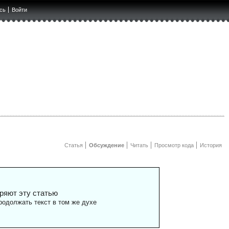
сь
Войти
Статья
Обсуждение
Читать
Просмотр кода
История
ряют эту статью
одолжать текст в том же духе