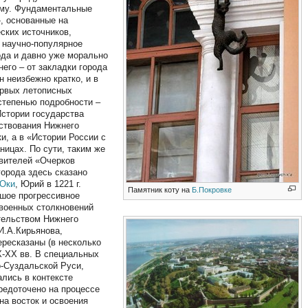
ому. Фундаментальные
, основанные на
ских источников,
ь научно-популярное
ода и давно уже морально
его – от закладки города
ен неизбежно кратко, и в
первых летописных
 степенью подробности –
Истории государства
ствования Нижнего
и, а в «Истории России с
ицах. По сути, таким же
авителей «Очерков
орода здесь сказано
Оки
, Юрий в 1221 г.
Памятник коту на
Б.Покровке
ьшое прогрессивное
 военных столкновений
тельством Нижнего
И.А.Кирьянова,
ересказаны (в несколько
X-XX вв. В специальных
-Суздальской Руси,
ались в контексте
редоточено на процессе
на восток и освоения