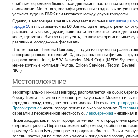
слаб нижегородский бизнес, находящийся в постоянной конкурен
филиалами. Мало того, квалифицированные кадры зачастую нахо
уезжают туда на ПМЖ или мотаются между двумя городами.
Однако, в настоящее время наблюдается сильная
активизация м
города
: выпустившиеся из ВУЗов молодые люди стремятся откр
расшевелить своих друзей, появляется множество точек для раз
кафе, где можно быстро перекусить, создаются оригинальные су
различные молодежные фестивали.
В то же время, Нижний Новгород — один из неуклонно развивающ
информационных технологий. Здесь расположены филиалы круп
разработчиков: Intel, MERA Networks, МФИ Софт (MERA Systems), 
менее крупные компании (Auriga, Exigen Services, Tecom, Devetel, C
NKT).
Местоположение
Территориально Нижний Новгород располагается на обоих берега
берегу Волги. Не имея ни концентрическую как в Москве, ни вытя
городов форму, город застоен хаотически. По сути
центр города
н
Правобережная
часть города лежит на высоких холмах (
Дятловы 
оврагами и пересеченной местностью,
левобережная
- низинная и
Нижегородцы, как и гости города, отмечают, что город очень краси
открывающиеся с Верхневолжской набережной, особенно во время
примеру Остапа Бендера просто продавать билеты! Значительную
зелень, растущая по склонам холмом и придающая городу удиви