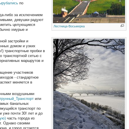
вырубались
по
уда-либо за исключением
тливыми, девушки радуют
заметить целующиеся
Лестница-Восьмерка
обычно хмурые и
ной застройки и
янных домом и узких
к!) транспортные пробки в
о транспортной сетью с
тернативных маршрутов и
ращение участников
шеходов - стандартное
аспект меняется в
точными воздушными
трунный_Транспорт
или
самых банальных
вижущийся транспорт по
 уже почти 30! лет и до
ую)
часть города из
т. Однако своими
она, и город остается