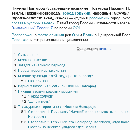
Нижний Новгород (устаревшие названия: Новуград Нижний, Н
земли, Нижній-Новгородъ,
Город Горький
, народные:
Нижний,
(произносится: энэн), Нэнск
)
— крупный
российский
город, око
составе русских земель
. Пятый город России численности насел
"миллионник" России
по версии
ООН
.
Расположен
в
месте слияния
рек
Оки
и
Волги
в Центральной Росс
Поволжья
и его региональной цивилизации.
Содержание
1
Суть явления
2
Местоположение
3
Загадка начального периода
4
Первая перепись населения
5
Мнение руководителей государства о городе
5.1
Екатерина II
6
Вариант названия: Большой Нижний Новгород
7
Нижний глазами рядовых москвичей
7.1
"Город холмов"
7.2
"День и ночь"
8
7 гламурных стереотипов о Нижнем Новгороде
8.1
Стереотип 1. Приставку “Нижний” город получил из-за расп
Новгорода
8.2
Стереотип 2. Герб Нижнего Новгорода, появился, когда пож
Екатерина Великая увидела здесь оленя