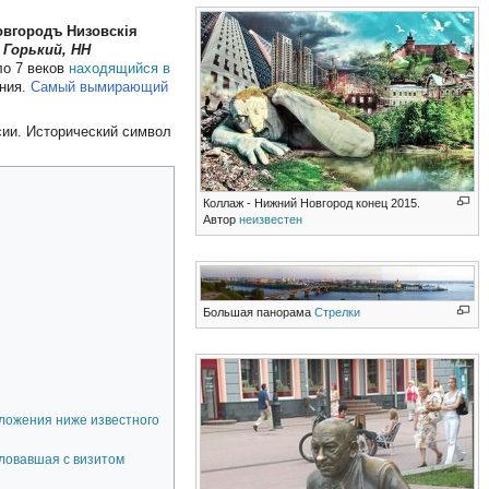
овгородъ Низовскія
 Горький, НН
ло 7 веков
находящийся в
ения.
Самый вымирающий
ии. Исторический символ
Коллаж - Нижний Новгород конец 2015.
Автор
неизвестен
Большая панорама
Стрелки
оложения ниже известного
аловавшая с визитом