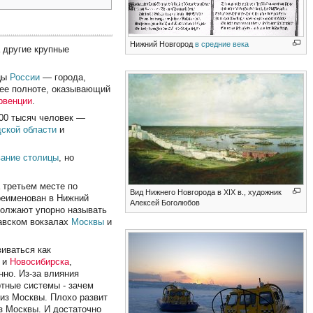
Нижний Новгород
в средние века
 другие крупные
ицы
России
— города,
 ее полноте, оказывающий
рвенции
.
00 тысяч человек —
ской области
и
вание столицы
, но
а третьем месте по
Вид Нижнего Новгорода в XIX в., художник
реименован в Нижний
Алексей Боголюбов
олжают упорно называть
лавском вокзалах
Москвы
и
виваться как
и
Новосибирска
,
нно. Из-за влияния
ртные системы - зачем
 из Москвы. Плохо развит
из Москвы. И достаточно