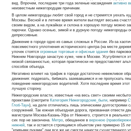
вид. Впрочем, последние три года зеленые насаждения
активно 
неизвестным нижегородцам причинам.
В целом нижегородцы любят свой город и не стремятся уехать к
Москвы. Весной и в летнее время жители выглядят весьма счас
своим видом, а на лужайках и склона в хорошую погоду можно 
парочки. Однако осенью, зимой и в дурную погоду нижегородцы 
депрессивные.
Движение в городе одно из самых сложных в России. Из-за хаотич
повсеместного уплотнения исторического центра (на месте дерев
улочек стоятся
огромные торговые и офисные здания
без парково
Нижнем Новгороде зачастую хуже, чем в Москве. Усугубляется эт
низкой связанностью, которая практически не предоставляет аль
способов объезда.
Негативно влияет на трафик в городе достаточно невежливое об
движения: подрезать, бибикать зазевавшимся и не пропускать пе
поведение нижегородских водителей. Хотя последнее время этот 
лучшую сторону.
Нижегородские власти, известные «на весь свет» своими несбы
проектами (смотрите
Категория:Нижегородские_были
, например
С
Глоб-Таун
), на деле отличились лишь эпическими долгостроями 
сооружений. Так южная объездная дорога, призванная отвести д
магистрали Москва-Казань-Уфа от Нижнего, строится в реальности
сих пор не закончена.
Метро
, обещанное в
верхнюю (правобережн
нижней
, так и остается строящимся объектом уже примерно 15 ле
"кривыми руками" они все же не смогли нанести существенного ур