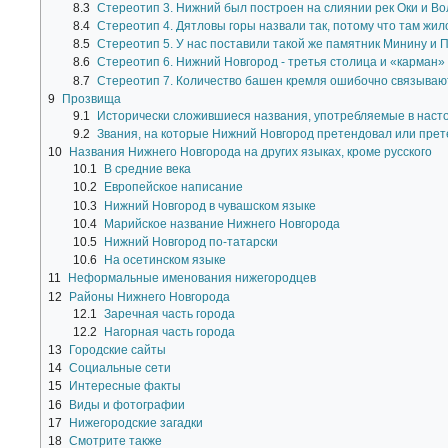
8.3
Стереотип 3. Нижний был построен на слиянии рек Оки и Во
8.4
Стереотип 4. Дятловы горы назвали так, потому что там жил
8.5
Стереотип 5. У нас поставили такой же памятник Минину и П
8.6
Стереотип 6. Нижний Новгород - третья столица и «карман»
8.7
Стереотип 7. Количество башен кремля ошибочно связывают
9
Прозвища
9.1
Исторически сложившиеся названия, употребляемые в наст
9.2
Звания, на которые Нижний Новгород претендовал или прет
10
Названия Нижнего Новгорода на других языках, кроме русского
10.1
В средние века
10.2
Европейское написание
10.3
Нижний Новгород в чувашском языке
10.4
Марийское название Нижнего Новгорода
10.5
Нижний Новгород по-татарски
10.6
На осетинском языке
11
Неформальные именования нижегородцев
12
Районы Нижнего Новгорода
12.1
Заречная часть города
12.2
Нагорная часть города
13
Городские сайты
14
Социальные сети
15
Интересные факты
16
Виды и фотографии
17
Нижегородские загадки
18
Смотрите также