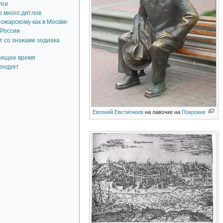
лги
о много дятлов
ожарскому как в Москве
 России
 со знаками зодиака
оящее время
ендует
Евгений Евстигнеев
на лавочке на
Покровке