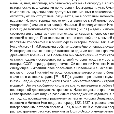
меньше, чем, например, его северному «тезке» Новгороду Велик
исторические исследования по истории «Новагорода на усть Окы»
комплексном изучении всех доступных письменных и археологиче
отсутствуют. Их отсутствие, разумеется, не в состоянии заменит
издание «История города Горького», выпущенное к 750-летию гор
устаревшее (начиная с заглавия). Начальный период истории Нижн
(1221 г.) до монголо-татарского нашествия (1237 г.) – здесь излож
соответствии с задачами книги он оказался сведен к пересказу 
известий о городе. Практически так же – с большей или меньшей
изложены эти события и в общих курсах истории России. Так, в «
Российского» Н.М.Карамзина события древнейшего периода суще
Новгорода занимают в общей сложности едва ли больше страничк
древнейших времен» С.М.Соловьева они уместились на трех стран
остался подход к освещению начальной истории города и у сост
истории СССР периода феодализма». Об основании Нижнего Новг
следующее: «Укрепляя свое положение в Поволжье и в бассейне
поставил город Нижний-Новгород, основание которого имело бол
значение в истории мордвы [?! – Б.П.]»; далее перечислены годы
князей Владимиро-Суздальской Руси с «осчастливленной» строи
мордвой. Эти же сообщения столь же кратко приведены в работе 
посвященной древнерусским крепостям Нижегородского края, и п
беллетризованном виде) в различных краеведческих изданиях XI
же трудах, посвященных различным аспектам истории Владимиро
известия о Нижнем Новгороде за период 1221-1237 гг. рассматрив
интересовавших авторов проблем. Так, внимание В.А.Кучкина сос
распространения русского влияния из Волго-Окского междуречья 