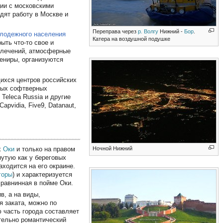
ции с московскими
дят работу в Москве и
Переправа через
р. Волгу
Нижний -
Бор
.
олодежного населения
Катера на воздушной подушке
ыть что-то свое и
влечений, атмосферные
вениры, организуются
ихся центров российских
ных софтверных
Teleca Russia и другие
apvidia, Five9, Datanaut,
Ночной Нижний
х
Оки
и только на правом
нутую как у береговых
аходится на его окраине.
горы
) и характеризуется
 равнинная в пойме Оки.
в, а на виды,
 заката, можно по
 часть города составляет
тельно романтический