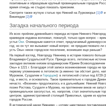
позитивным и образцовым крупный провинциальным городом Росси
время отнюдь не стыдно показать приезжим.
Смотрите также жуткую статью про Нижний на Луркоморье
[1]
и
Википедии
[2]
Загадка начального периода
Из всех проблем древнейшего периода истории Нижнего Новгород
краеведов издавна волновал, пожалуй, только один вопрос – вре
устье
Оки
. Очевидным кажется ответ, предлагаемый древнерусск
год; но он тут же вызывает новый вопрос: не предшествовало ли
усть Окы» некое городское поселение, возникшее еще раньше?
На первый взгляд, Новгороду Нижнему в истории повезло больше
Владимиро-Суздальской Руси. Прежде всего, летописные источни
закладке великим князем владимирским Юрием Всеволодовичем 
Окы» в 1221 г. Благодаря этой записи возникновение города не п
первому упоминанию в летописях (а именно так обстоит дело, нап
Муромом, Суздалем и
Городцом
): в летописной статье под 6729 (1
год, и место, и основатель. Такое применительно к городам Древ
нечасто. «Везение» продолжалось и в дальнейшем: Нижний Новго
позже Ростова, Суздаля и Мурома, на протяжении веков не запуст
провинциальное захолустье, но, напротив, стал значительным т
центром, административной столицей Приволжья, одним из крупн
городов России.
В исторической науке Нижнему – «этому царственно поставленно