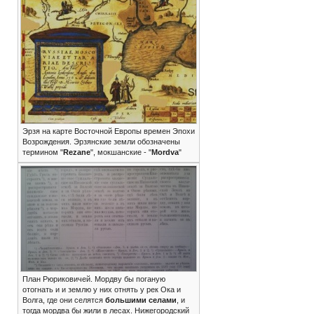
Эрзя на карте Восточной Европы времен Эпохи
Возрождения. Эрзянские земли обозначены
термином "
Rezane
", мокшанские - "
Mordva
"
План Рюриковичей. Мордву бы поганую
отогнать и и землю у них отнять у рек Ока и
Волга, где они селятся
большими селами
, и
тогда мордва бы жили в лесах. Нижегородский