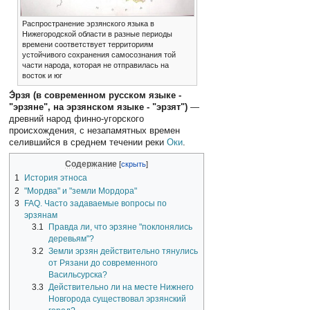
Распространение эрзянского языка в
Нижегородской области в разные периоды
времени соответствует территориям
устойчивого сохранения самосознания той
части народа, которая не отправилась на
восток и юг
Э́рзя (в современном русском языке -
"эрзяне", на эрзянском языке - "эрзят")
—
древний народ финно-угорского
происхождения, с незапамятных времен
селившийся в среднем течении реки
Оки
.
Содержание
1
История этноса
2
"Мордва" и "земли Мордора"
3
FAQ. Часто задаваемые вопросы по
эрзянам
3.1
Правда ли, что эрзяне "поклонялись
деревьям"?
3.2
Земли эрзян действительно тянулись
от Рязани до современного
Васильсурска?
3.3
Действительно ли на месте Нижнего
Новгорода существовал эрзянский