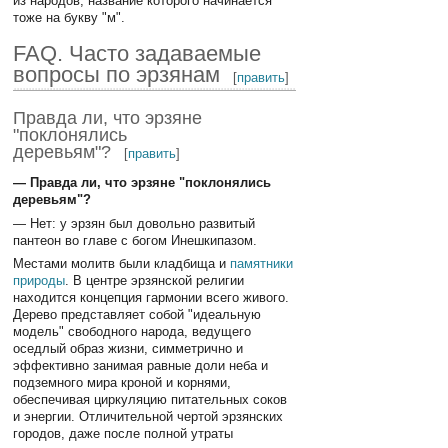
из народов, название которого начинается
тоже на букву "м".
FAQ. Часто задаваемые
вопросы по эрзянам
[
править
]
Правда ли, что эрзяне
"поклонялись
деревьям"?
[
править
]
— Правда ли, что эрзяне "поклонялись
деревьям"?
— Нет: у эрзян был довольно развитый
пантеон во главе с богом Инешкипазом.
Местами молитв были кладбища и
памятники
природы
. В центре эрзянской религии
находится концепция гармонии всего живого.
Дерево представляет собой "идеальную
модель" свободного народа, ведущего
оседлый образ жизни, симметрично и
эффективно занимая равные доли неба и
подземного мира кроной и корнями,
обеспечивая циркуляцию питательных соков
и энергии. Отличительной чертой эрзянских
городов, даже после полной утраты