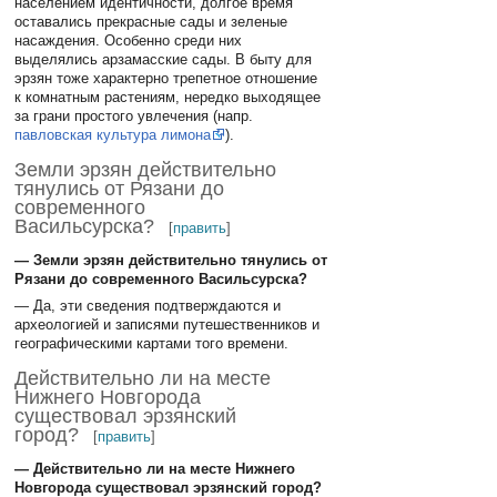
населением идентичности, долгое время
оставались прекрасные сады и зеленые
насаждения. Особенно среди них
выделялись арзамасские сады. В быту для
эрзян тоже характерно трепетное отношение
к комнатным растениям, нередко выходящее
за грани простого увлечения (напр.
павловская культура лимона
).
Земли эрзян действительно
тянулись от Рязани до
современного
Васильсурска?
[
править
]
— Земли эрзян действительно тянулись от
Рязани до современного Васильсурска?
— Да, эти сведения подтверждаются и
археологией и записями путешественников и
географическими картами того времени.
Действительно ли на месте
Нижнего Новгорода
существовал эрзянский
город?
[
править
]
— Действительно ли на месте Нижнего
Новгорода существовал эрзянский город?