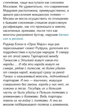
степнякам, чаще выступали как союзники
Московии. Не удивительно, что современная
Мордовия расположена, преимущественно, в
ареале расселения мокшанских племен —
Москва не могла осуществить по отношению
к бывшим союзникам слишком агрессивную
русификацию, как это произошло в землях,
населенных эрзянами, после того как
монголы разгромили булгар, нарушив
баланс
сил в регионе
.
Роджер Бэкон в «Opus Majus» еще раз
пересказывает сюжет Рубрука, дополняя его
подробностями о культуре народов:
К северу
же от этой земли Тартарской между
Танаисом и Этилией живут какие-то
народы…. И оба эти народа живут на
севере, рядом с полюсом, но более удален
от севера народ, живущий сразу за рекой
Танаис и называемый моксель, подчинённый
тартарам. И они — язычники, живущие
совершенно без закона, города у них нет, но
хижины в лесах. Государь их и большая
часть их были убиты в Польше поляками и
алеманнами и богемами. Ведь тартары
повели их на войну с поляками. А они во
многом поддерживают поляков и алеманнов,