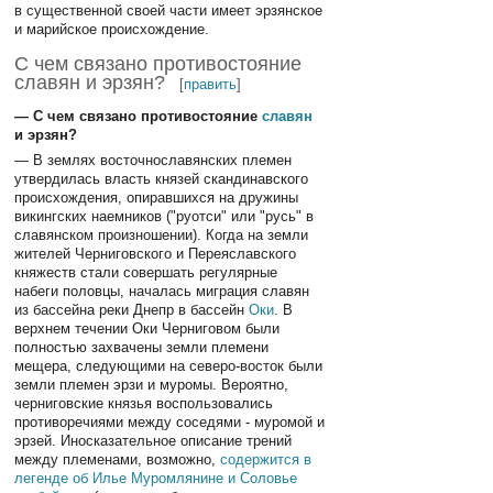
в существенной своей части имеет эрзянское
и марийское происхождение.
С чем связано противостояние
славян и эрзян?
[
править
]
— С чем связано противостояние
славян
и эрзян?
— В землях восточнославянских племен
утвердилась власть князей скандинавского
происхождения, опиравшихся на дружины
викингских наемников ("руотси" или "русь" в
славянском произношении). Когда на земли
жителей Черниговского и Переяславского
княжеств стали совершать регулярные
набеги половцы, началась миграция славян
из бассейна реки Днепр в бассейн
Оки
. В
верхнем течении Оки Черниговом были
полностью захвачены земли племени
мещера, следующими на северо-восток были
земли племен эрзи и муромы. Вероятно,
черниговские князья воспользовались
противоречиями между соседями - муромой и
эрзей. Иносказательное описание трений
между племенами, возможно,
содержится в
легенде об Илье Муромлянине и Соловье