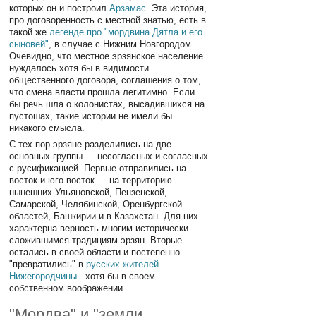
которых он и построил
Арзамас
. Эта история,
про договоренность с местной знатью, есть в
такой же
легенде про "мордвина Дятла и его
сыновей"
, в случае с Нижним Новгородом.
Очевидно, что местное эрзянское население
нуждалось хотя бы в видимости
общественного договора, соглашения о том,
что смена власти прошла легитимно. Если
бы речь шла о колонистах, высадившихся на
пустошах, такие истории не имели бы
никакого смысла.
С тех пор эрзяне разделились на две
основных группы — несогласных и согласных
с русификацией. Первые отправились на
восток и юго-восток — на территорию
нынешних Ульяновской, Пензенской,
Самарской, Челябинской, Оренбургской
областей, Башкирии и в Казахстан. Для них
характерна верность многим исторически
сложившимся традициям эрзян. Вторые
остались в своей области и постепенно
"превратились" в
русских жителей
Нижегородчины
- хотя бы в своем
собственном воображении.
"Мордва" и "земли