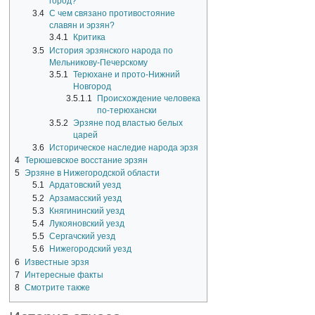
город?
3.4
С чем связано противостояние
славян и эрзян?
3.4.1
Критика
3.5
История эрзянского народа по
Мельникову-Печерскому
3.5.1
Терюхане и прото-Нижний
Новгород
3.5.1.1
Происхождение человека
по-терюхански
3.5.2
Эрзяне под властью белых
царей
3.6
Историческое наследие народа эрзя
4
Терюшевское восстание эрзян
5
Эрзяне в Нижегородской области
5.1
Ардатовский уезд
5.2
Арзамасский уезд
5.3
Княгининский уезд
5.4
Лукояновский уезд
5.5
Сергачский уезд
5.6
Нижегородский уезд
6
Известные эрзя
7
Интересные факты
8
Смотрите также