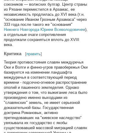
союзников — волжских булгар. Центр страны
из Рязани переместился в Арзамас, ее
независимость продлилась до XVI века (т.н.
"основание Иваном Грозным Арзамаса" через
333 года после такого же "основания"
Нижнего Новгорода
Юрием Всеволодовичем
),
а отдельные очаги сопротивления
продолжали сохраняться вплоть до XVIII
века.
Критика
[
править
]
Теория противостояния славян междуречья
Оки и Волги и финно-угров правобережья Оки
базируется на изменении ландшафта
междуречья в соответствующий период
времени - подсечно-огневое распространение
ополий и пашенного земледелия. Однако
утверждения о том, что выжигание леса было
произведено именно выходцами из
"славянских" земель, не имеет серьезной
доказательной базы. Государственная
доктрина Романовых, активно
претендовавших на "киевское наследство"
увязывала их государство с якобы
существовавшей массовой миграцией славян
с территории современной Украины в