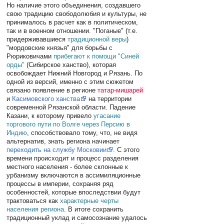
Но наличие этого объединения, создавшего
свою традицию свободолюбия и культуры, не
принималось в расчет как в политическом,
так и в военном отношении. "Поганые" (т.е.
придерживавшиеся
традиционной веры
)
"мордовские князья" для борьбы с
Рюриковичами
прибегают к помощи "Синей
орды"
(Сибирское ханство), которая
освобождает Нижний Новгород и Рязань. По
одной из версий, именно с этим сюжетом
связано появление в регионе
татар-мишарей
и
Касимовского ханства
на территории
современной Рязанской области. Падение
Казани, к которому привело
угасание
торгового пути по Волге через Персию в
Индию
, способствовало тому, что, не видя
альтернатив, знать региона начинает
переходить на службу Московии
. С этого
времени происходит и процесс разделения
местного населения - более склонные к
урбанизму включаются в ассимиляционные
процессы в империи, сохраняя ряд
особенностей, которые впоследствии будут
трактоваться как
характерные черты
населения региона
. В итоге сохранить
традиционный уклад и самосознание удалось