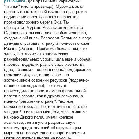
разбойнике
(для эрзян были характерны
"птичьи" имена-прозвища). Мурома могла
принять власть князей взамен на разгром и
подчинение своего давнего оппонента с
противоположного берега Оки. Так
образуется Муромо-Рязанское княжество.
Однако на этом конфликт не был исчерпан,
суздальский князь Всеволод Большое гнездо
дважды опустошил страну и полностью сжег
Рязань (Эрзянь). Проблема была в том, что
здесь, в отличие от классических
раннефеодальных усобиц, шла еще и борьба
народов, ведущих разные виды хозяйства -
одно, эрзянское, основанное на поддержании
гармонии, другое, славянское - на
экстенсивном освоении ресурсов (подсечно-
огневое земледелие). Поэтому и
происходила не просто смена феодальной
власти в городе, как в других регионах, а
именно "разорение страны", "полное
сожжение города". Но, в отличие от быстро
ушедшей в историю мещёры, эрзя, жившие
на краю Дикого поля, имели крепкое
хозяйство, логичную и рациональную
систему представлений об окружающем
мире, опыт вооруженного сопротивления и
могли опираться иногда на помощь