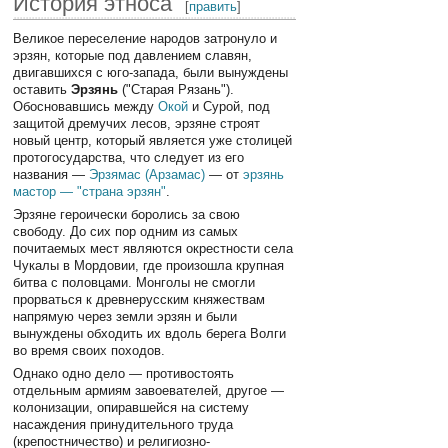
История этноса
[
править
]
Великое переселение народов затронуло и
эрзян, которые под давлением славян,
двигавшихся с юго-запада, были вынуждены
оставить
Эрзянь
("Старая Рязань").
Обосновавшись между
Окой
и Сурой, под
защитой дремучих лесов, эрзяне строят
новый центр, который является уже столицей
протогосударства, что следует из его
названия —
Эрзямас (Арзамас)
— от
эрзянь
мастор — "страна эрзян"
.
Эрзяне героически боролись за свою
свободу. До сих пор одним из самых
почитаемых мест являются окрестности села
Чукалы в Мордовии, где произошла крупная
битва с половцами. Монголы не смогли
прорваться к древнерусским княжествам
напрямую через земли эрзян и были
вынуждены обходить их вдоль берега Волги
во время своих походов.
Однако одно дело — противостоять
отдельным армиям завоевателей, другое —
колонизации, опиравшейся на систему
насаждения принудительного труда
(крепостничество) и религиозно-