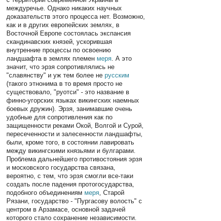
междуречье. Однако никаких научных
доказательств этого процесса нет. Возможно,
как и в других европейских землях, в
Восточной Европе состоялась экспансия
скандинавских князей, ускорившая
внутренние процессы по освоению
ландшафта в землях племен
меря
. А это
значит, что эрзя сопротивлялись не
"славянству" и уж тем более не
русским
(такого этнонима в то время просто не
существовало, "руотси" - это название в
финно-угорских языках викингских наемных
боевых дружин). Эрзя, занимавшие очень
удобные для сопротивления как по
защищенности реками Окой, Волгой и Сурой,
пересеченности и залесенности ландшафты,
были, кроме того, в состоянии лавировать
между викингскими князьями и булгарами.
Проблема дальнейшего противостояния эрзя
и московского государства связана,
вероятно, с тем, что эрзя смогли все-таки
создать после падения протогосударства,
подобного объединениям
меря
, Старой
Рязани, государство - "Пургасову волость" с
центром в Арзамасе, основной задачей
которого стало сохранение независимости.