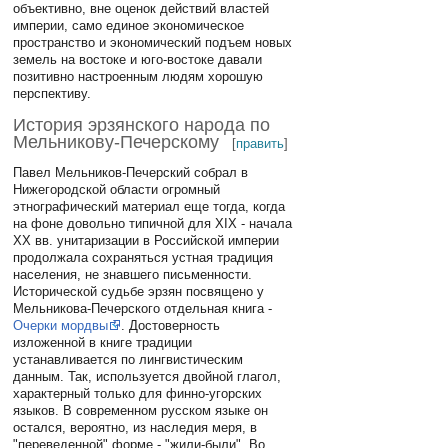
объективно, вне оценок действий властей
империи, само единое экономическое
пространство и экономический подъем новых
земель на востоке и юго-востоке давали
позитивно настроенным людям хорошую
перспективу.
История эрзянского народа по
Мельникову-Печерскому
[
править
]
Павел Мельников-Печерский собрал в
Нижегородской области огромный
этнографический материал еще тогда, когда
на фоне довольно типичной для XIX - начала
XX вв. унитаризации в Российской империи
продолжала сохраняться устная традиция
населения, не знавшего письменности.
Исторической судьбе эрзян посвящено у
Мельникова-Печерского отдельная книга -
Очерки мордвы
. Достоверность
изложенной в книге традиции
устанавливается по лингвистическим
данным. Так, используется двойной глагол,
характерный только для финно-угорских
языков. В современном русском языке он
остался, вероятно, из наследия меря, в
"переведенной" форме - "жили-были". Во