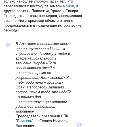
только наиболее упорной части тех, кто
переселился к востоку от земель
мокши
, в
другие регионы Поволжья, Урала и Сибири.
По свидетельствам очевидцев, ассимиляция
эрзян в Нижегородской области активно
продолжалась и в позднейшие исторические
периоды:
В Арзамасе в советское время
при поступлении в Политех
спрашивали - "почему у тебя в
графе национальность
записано "мордвин"? (а
записываться эрзей в
советское время не
разрешалось) Язык знаешь? У
тебя родители мордвины?
Оба?" Напоследок задавали
вопрос "зачем тебе это надо"?
- и только дав
соответствующие ответы
удавалось записаться
мордвином.
Председатель правления СПК
"
Пикшень
" — Сеняев Николай
Яковлевич