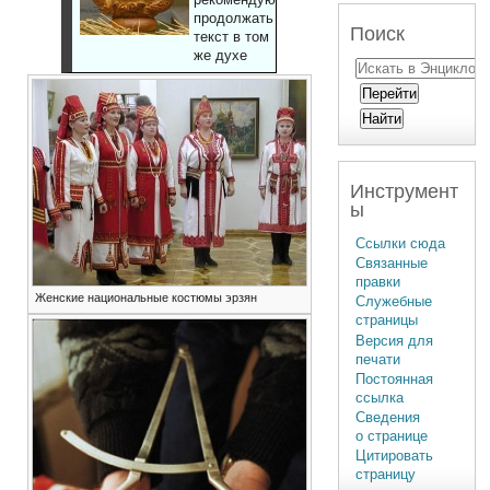
продолжать
Поиск
текст в том
же духе
Инструмент
ы
Ссылки сюда
Связанные
правки
Женские национальные костюмы эрзян
Служебные
страницы
Версия для
печати
Постоянная
ссылка
Сведения
о странице
Цитировать
страницу