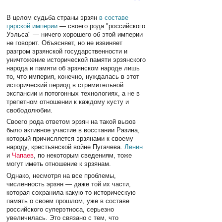
В целом судьба страны эрзян
в составе
царской империи
— своего рода "российского
Уэльса" — ничего хорошего об этой империи
не говорит. Объясняет, но не извиняет
разгром эрзянской государственности и
уничтожение исторической памяти эрзянского
народа и памяти об эрзянском народе лишь
то, что империя, конечно, нуждалась в этот
исторический период в стремительной
экспансии и потогонных технологиях, а не в
трепетном отношении к каждому кусту и
свободолюбии.
Своего рода ответом эрзян на такой вызов
было активное участие в восстании Разина,
который причисляется эрзянами к своему
народу, крестьянской войне Пугачева.
Ленин
и
Чапаев
, по некоторым сведениям, тоже
могут иметь отношение к эрзянам.
Однако, несмотря на все проблемы,
численность эрзян — даже той их части,
которая сохранила какую-то историческую
память о своем прошлом, уже в составе
российского суперэтноса, серьезно
увеличилась. Это связано с тем, что