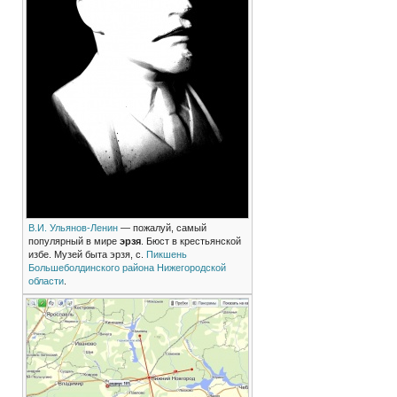
В.И. Ульянов-Ленин
— пожалуй, самый
популярный в мире
эрзя
. Бюст в крестьянской
избе. Музей быта эрзя, с.
Пикшень
Большеболдинского района
Нижегородской
области
.