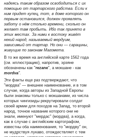
надеясь таким образом освободиться с их
помощью от тартарского рабства. Если к
ним придет купец, тот, в доме которого он
первым остановился, должен проявлять
заботу о нём столько времени, сколько он
желает там пробыть. Ибо так принято в
этих местах. За ними к востоку живёт
некий народ, называемый мердуим,
зависимый от тартар. Но они — сарацины,
живущие по законам Магомета.
В то же время на английской карте 1562 года
(см. иллюстрацию), напротив, эрзяне
обозначены как "
rezane
", а мокшане - как
mordva
".
Эти факты еще раз подтверждают, что
"мордва" — внешнее наименование, и в том
случае, когда авторы из Западной Европы
были знакомы только с мокшанами, из числа
которых чингизиды рекрутировали солдат
своей армии для походов на Запад, то второй
народ, точное название которого они не
знали, именуют "мердас" (мордва), а когда,
как в случае с английским картографом,
известны оба наименования, то "мордву" он,
не мудрствуя лукаво, отождествляет с тем