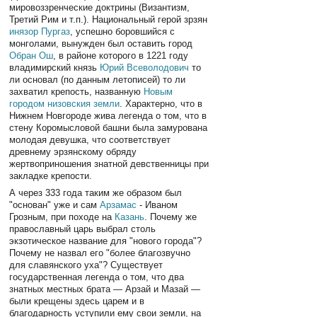
мировоззренческие доктрины (Византизм,
Третий Рим и т.п.). Национальный герой зрзян
инязор Пургаз
, успешно боровшийся с
монголами, вынужден был оставить город
Обран Ош
, в районе которого в 1221 году
владимирский князь
Юрий Всеволодович
то
ли основал (по данным летописей) то ли
захватил крепость, названную
Новым
городом низовския земли
. Характерно, что в
Нижнем Новгороде жива легенда о том, что в
стену Коромысловой башни была замурована
молодая девушка, что соответствует
древнему эрзянскому обряду
жертвоприношения знатной девственницы при
закладке крепости.
А через 333 года таким же образом был
"основан" уже и сам
Арзамас
- Иваном
Грозным, при походе на
Казань
. Почему же
православный царь выбрал столь
экзотическое название для "нового города"?
Почему не назвал его "более благозвучно
для славянского уха"? Существует
государственная легенда о том, что два
знатных местных брата — Арзай и Мазай —
были крещены здесь царем и в
благодарность уступили ему свои земли, на