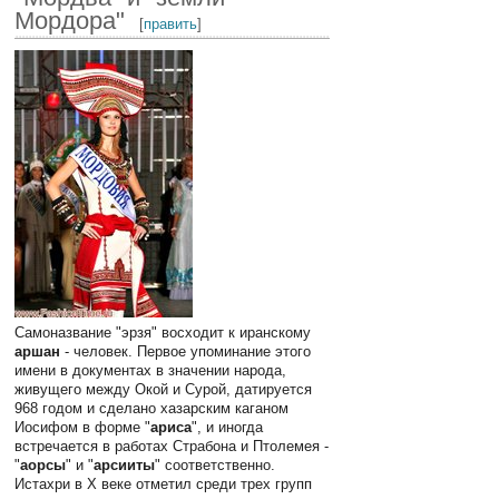
Мордора"
[
править
]
Самоназвание "эрзя" восходит к иранскому
аршан
- человек. Первое упоминание этого
имени в документах в значении народа,
живущего между Окой и Сурой, датируется
968 годом и сделано хазарским каганом
Иосифом в форме "
ариса
", и иногда
встречается в работах Страбона и Птолемея -
"
аорсы
" и "
арсииты
" соответственно.
Истахри в X веке отметил среди трех групп