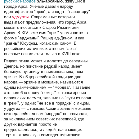
русских народов
эль-арсанью
, живуших в
городе Арса. Ученые давали народу
идентификатор "эрзя", а иногда - "народ
ару
"
или
удмурты
. Современные историки
выдвигают предположения, что город Арса
может относиться к Старой Рязани или
Арску. В XIV веке имя "эрзя" упоминается в
форме "
арджаны
" Рашид ад-Дином, и как
"
рзянь
" Юсуфом, ногайским ханом. В
российских источниках этноним "эрзя"
впервые появляется только в XVIII веке.
Редкая птица может и долетит до середины
Днепра, но поистине редкий народ имеет
большую путаницу в наименованиях, чем
эрзяне. В общероссийской традиции два
народа — эрзяне и мокшане, называются
одним наименованием — "мордва". Название
это подобно слову "немцы": с точки зрения
славянских племен, живших на "пути из варяг
в греки", у одних "не все в порядке" с лицом,
у других — с языком. Сами эрзяне и мокшане
никогда себя словом "мордва" не называли,
за исключением советских переписей, где
других вариантов просто не
предоставлялось; и людей, начинающих
терять этническую самоидентификацию.