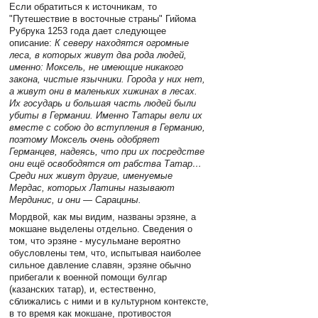
Если обратиться к источникам, то
"Путешествие в восточные страны" Гийома
Рубрука 1253 года дает следующее
описание:
К северу находятся огромные
леса, в которых живут два рода людей,
именно: Моксель, не имеющие никакого
закона, чистые язычники. Города у них нет,
а живут они в маленьких хижинах в лесах.
Их государь и большая часть людей были
убиты в Германии. Именно Татары вели их
вместе с собою до вступления в Германию,
поэтому Моксель очень одобряет
Германцев, надеясь, что при их посредстве
они ещё освободятся от рабства Татар…
Среди них живут другие, именуемые
Мердас, которых Латины называют
Мердинис, и они — Сарацины.
Мордвой, как мы видим, названы эрзяне, а
мокшане выделены отдельно. Сведения о
том, что эрзяне - мусульмане вероятно
обусловлены тем, что, испытывая наиболее
сильное давление славян, эрзяне обычно
прибегали к военной помощи булгар
(казанских татар), и, естественно,
сближались с ними и в культурном контексте,
в то время как мокшане, противостоя