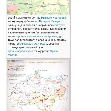
101-й километр от центра
Нижнего Новгорода
:
за эту черту губернатор
Валерий Шанцев
накануне дня борьбы с коррупцией
советует
отправлять расхитителей казны. Крупнейшим
населенным пунктом (если вести отсчет
километров от
нижегородского
Кремля
, где
трудится губернатор) в обозначенных местах
является
Арзамас ("Эрзямас")
: древняя
столица эрзя, опорный пункт
древнемордовского
государства
Эрзянь-
Мастор
.