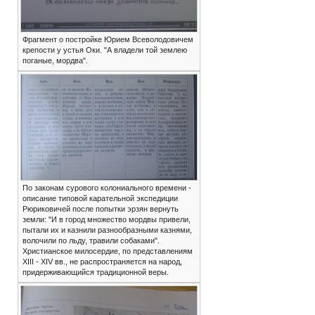
Фрагмент о постройке Юрием Всеволодовичем
крепости у устья Оки. "А владели той землею
поганые, мордва".
По законам сурового колониального времени -
описание типовой карательной экспедиции
Рюриковичей после попытки эрзян вернуть
земли: "И в город множество мордвы привели,
пытали их и казнили разнообразными казнями,
волочили по льду, травили собаками".
Христианское милосердие, по представлениям
XIII - XIV вв., не распространяется на народ,
придерживающийся традиционной веры.