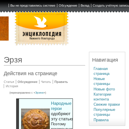
Вы не представились системе
Обсуждение
Вклад
Создать учётную запис
Эрзя
Навигация
Главная
Действия на странице
страница
Новые
Статья
Обсуждение
Читать
Править
страницы
История
Новые фото
(перенаправлено с «
Эрзяне
»)
Категории
контента
Народные
Свежие правки
герои
Популярные
одобряют
страницы
эту статью
Правила
Поэтому
рекомендуют