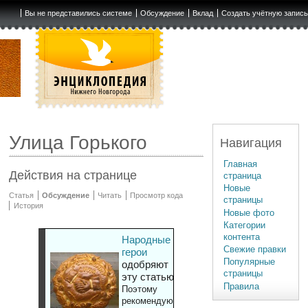
Вы не представились системе
Обсуждение
Вклад
Создать учётную запис
Улица Горького
Навигация
Главная
Действия на странице
страница
Новые
Статья
Обсуждение
Читать
Просмотр кода
страницы
История
Новые фото
Категории
контента
Народные
Свежие правки
герои
Популярные
одобряют
страницы
эту статью
Правила
Поэтому
рекомендуют