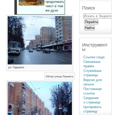
продолжать
текст в том
Поиск
же духе
Инструмент
ы
Ссылки сюда
Связанные
правки
ул. Горького
Служебные
страницы
Обзор улицы Горького
Версия для
печати
Постоянная
ссылка
Сведения
о странице
Цитировать
страницу