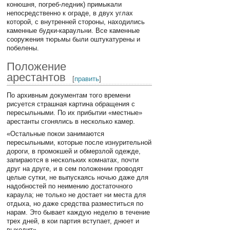
конюшня, погреб-ледник) примыкали
непосредственно к ограде, в двух углах
которой, с внутренней стороны, находились
каменные будки-караульни. Все каменные
сооружения тюрьмы были оштукатурены и
побелены.
Положение
арестантов
[
править
]
По архивным документам того времени
рисуется страшная картина обращения с
пересыльными. По их прибытии «местные»
арестанты сгонялись в несколько камер.
«Остальные покои занимаются
пересыльными, которые после изнурительной
дороги, в промокшей и обмерзлой одежде,
запираются в нескольких комнатах, почти
друг на друге, и в сем положении проводят
целые сутки, не выпускаясь ночью даже для
надобностей по неимению достаточного
караула; не только не достает ни места для
отдыха, но даже средства разместиться по
нарам. Это бывает каждую неделю в течение
трех дней, в кои партия вступает, днюет и
выходит».