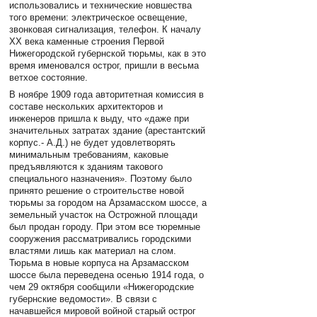
использовались и технические новшества
того времени: электрическое освещение,
звонковая сигнализация, телефон. К началу
XX века каменные строения Первой
Нижегородской губернской тюрьмы, как в это
время именовался острог, пришли в весьма
ветхое состояние.
В ноябре 1909 года авторитетная комиссия в
составе нескольких архитекторов и
инженеров пришла к выду, что «даже при
значительных затратах здание (арестантский
корпус.- А.Д.) не будет удовлетворять
минимальным требованиям, каковые
предъявляются к зданиям такового
специального назначения». Поэтому было
принято решение о строительстве новой
тюрьмы за городом на Арзамасском шоссе, а
земельный участок на Острожной площади
был продан городу. При этом все тюремные
сооружения рассматривались городскими
властями лишь как материал на слом.
Тюрьма в новые корпуса на Арзамасском
шоссе была переведена осенью 1914 года, о
чем 29 октября сообщили «Нижегородские
губернские ведомости». В связи с
начавшейся мировой войной старый острог