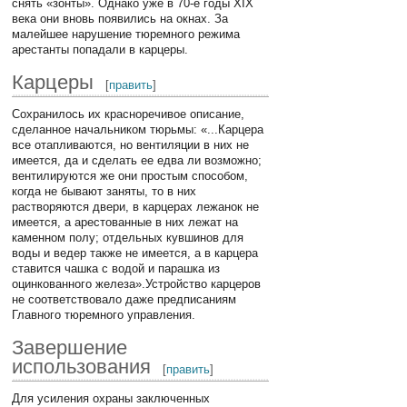
снять «зонты». Однако уже в 70-е годы XIX
века они вновь появились на окнах. За
малейшее нарушение тюремного режима
арестанты попадали в карцеры.
Карцеры
[
править
]
Сохранилось их красноречивое описание,
сделанное начальником тюрьмы: «...Карцера
все отапливаются, но вентиляции в них не
имеется, да и сделать ее едва ли возможно;
вентилируются же они простым способом,
когда не бывают заняты, то в них
растворяются двери, в карцерах лежанок не
имеется, а арестованные в них лежат на
каменном полу; отдельных кувшинов для
воды и ведер также не имеется, а в карцера
ставится чашка с водой и парашка из
оцинкованного железа».Устройство карцеров
не соответствовало даже предписаниям
Главного тюремного управления.
Завершение
использования
[
править
]
Для усиления охраны заключенных