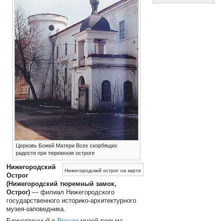
Церковь Божей Матери Всех скорбящих
радости при тюремном остроге
Нижегородский
Нижегородский острог на карте
Острог
(Нижегородский тюремный замок,
Острог)
— филиал Нижегородского
государственного историко-архитектурного
музея-заповедника.
Единственный в
России
музей-тюрьма.