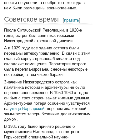
снести не успели: в ноябре того же года в
нем были размещены военнопленные.
Советское время
[
править
]
После Октябрьской Революции, в 1920-е
годы, острог был занят мастерскими
Нижегородской стрелковой дивизии.
А в 1929 году все здания острога были
переданы аптекоуправлению. В связи с этим
главный корпус приспосабливается под
складские помещения. Территория острога
была перепланирована, снесены некоторые
постройки, в том числе бараки.
Значение Нижегородского острога как
памятника истории и архитектуры не было
оценено своевременно. В 1950-1960-х годах
он был с трех сторон зажат жилыми домами.
Архитектурная потеря особенно чувствуется
на
улице Варварской
, перспектива которой
замыкается теперь безликим десятиэтажным
домом.
В 1981 году было принято решение о
музеефикации Нижегородского острога.
Горьковской специальной научно-