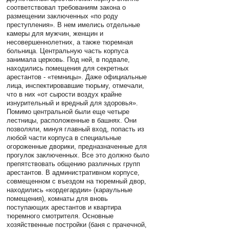
соответствовал требованиям закона о
размещении заключенных «по роду
преступления». В нем имелись отдельные
камеры для мужчин, женщин и
несовершеннолетних, а также тюремная
больница. Центральную часть корпуса
занимала церковь. Под ней, в подвале,
находились помещения для секретных
арестантов - «темницы». Даже официальные
лица, инспектировавшие тюрьму, отмечали,
что в них «от сырости воздух крайне
изнурительный и вредный для здоровья».
Помимо центральной были еще четыре
лестницы, расположенные в башнях. Они
позволяли, минуя главный вход, попасть из
любой части корпуса в специальные
огороженные дворики, предназначенные для
прогулок заключенных. Все это должно было
препятствовать общению различных групп
арестантов. В административном корпусе,
совмещенном с въездом на тюремный двор,
находились «кордегардии» (караульные
помещения), комнаты для вновь
поступающих арестантов и квартира
тюремного смотрителя. Основные
хозяйственные постройки (баня с прачечной,