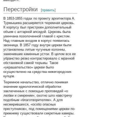
Перестройки
[
править
]
В 1853-1855 годах по проекту архитектора А.
Турмышева расширяется тюремная церковь.
К корпусу был пристроен дополнительный
объем с алтарной апсидой. Церковь была
увенчана позолоченной главой с крестом.
Над главным входом в корпус появилась
звонница. В 1857 году внутри церкви были
установлены литые чугунные колонны,
заменившие каменные устои. В целом все ее
убранство резко контрастировало с мрачной
обстановкой самой тюрьмы. Такое
«украшательство» церкви было
осуществлено на средства нижегородских
купцов.
Тюремное начальство, отлично понимая
значение идеологической обработки
заключенных с помощью проповедей «о
любви и смирении», охотно шло навстречу
подобным «благотворителям». А для
несмирившихся, «особо опасных
преступников», под помещениями церкви по-
прежнему существовали секретные камеры.