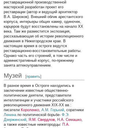
реставрационной производственной
мастерской разработан проект его
реставрации (автор и ведущий архитектор
В.А. Широков). Внешний облик арестантского
корпуса, интерьеры общих камер, одиночек,
карцеров будут восстановлены на начало XX
века. Там же разместится экспозиция,
рассказывающая об истории революционного
движения в Нижегородском крае. В
настоящее время в остроге ведутся
реставрационно-восстановительные работы.
Однако часть его строений, в том числе и
административный корпус, по-прежнему
занята аптекоуправлением.
Музей
[
править
]
В разное время в Остроге находились в
заключении известные общественно-
политические деятели, представители
интеллигенции и участники российского
революционного движения XIX-XX вв.:
писатели
Короленко
,
А.М. Горький
, соратники
Ленина
по политической борьбе-
Ф.Э.
Дзержинский
,
Я.М. Свердлов
,
Н.А. Семашко
,
а также известные нижегородцы:
П.А.