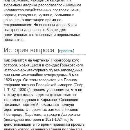
под церковью, находятся карцеры. На
тюремном дворике располагалось большое
количество хозяйственных построек: баня,
бараки, караульни, кузница, больница и
конюшня, в настоящее время не
сохранившихся. На внешнем дворе были
выстроены деревянные бараки для
политических заключенных и пересыльных
арестантов.
История вопроса
[
править
]
Как значится на чертежах Нижегородского
острога, хранящихся в фондах Горьковского
историко-архитектурного музея-заповедника,
они были «высочайше утверждены» 8 мая
1820 года. Об этом говорится и в Полном
собрании законов Российской империи (Собр.
I. Т. 37, 1830 г,), причем указывается, что по
такому же плану ведется строительство
тюремного здания в Харькове. Сравнение
архивных чертежей показывает полную
идентичность тюремных замков в Нижнем
Новгороде, Харькове, а также в Астрахани
(последний построен в 1821-1824 гг.)По
действовавшим в то время правилам проекты
любого нового казенного здания подлежали