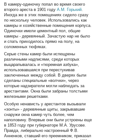
В камеру-одиночку попал во время своего
второго ареста в 1901 году
А.М. Горький
.
Иногда же в этих помещениях сидело сразу
по нескольку человек. Использовались как
камеры и хозяйственные помещения корпуса.
Одиночки имели цементный пол, общие
камеры - деревянный. Зачастую нар не было
и спать приходилось прямо на полу, на
соломенных тюфяках.
Серые стены камер были испещрены
различными надписями, среди которых
выцарапывалась и «тюремная азбука»,
использовавшаяся при перестукивав
заключенных между собой. В дверях были
сделаны специальные «волчки», через
которые надзиратели могли наблюдать за
арестантами. Окна были забраны толстыми
железными решетками.
Особую ненависть у арестантов вызывали
«зонты» - деревянные щиты, закрывавшие
снаружи окна камер чуть более, чем
наполовину. Впервые они были устроены еще
в 1853 году при губернаторе М.А. Урусове.
Правда, либерально настроенный Ф.В.
Анненков, ставший его преемником, приказал