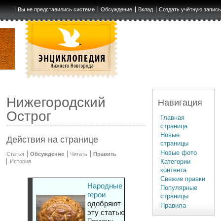
Вы не представились системе
Обсуждение
Вклад
Создать учётную запис
Нижегородский
Навигация
Острог
Главная
страница
Новые
Действия на странице
страницы
Новые фото
Статья
Обсуждение
Читать
Править
Категории
История
контента
Свежие правки
Народные
Популярные
герои
страницы
одобряют
Правила
эту статью