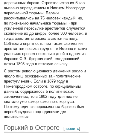
деревянных барака. Строительство их было
вызвано упразднением в Нижнем Новгороде
пересыльной тюрьмы. Бараки
рассчитывались на 75 человек каждый, но,
по признанию начальника тюрьмы, «при
усиленной пересылке арестантов случается
скопление их до цифры более 300 человек, и
тогда арестанты располагаются на полу.
Соблюсти опрятность при таком скоплении
арестантов весьма трудно...» Именно в таких
условиях провел несколько дней в одном из
бараков Ф.Э. Дзержинский, следовавший
летом 1898 года в вятскую ссылку.
С ростом революционного движения росло и
число лиц, осужденных за «политические
преступления». Если в 1879 году в
Нижегородском остроге, по официальным
данным, содержалось 6 политических
заключенных, то в 1902 году для них не
хватало уже камер каменного корпуса.
Поэтому один из пересыльных бараков был
переоборудован под одиночки для
политических.
Горький в Остроге
[
править
]