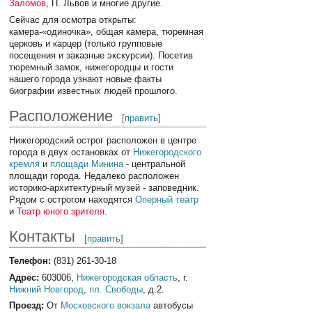
Заломов
, П. Львов и многие другие.
Сейчас для осмотра открыты:
камера-«одиночка», общая камера, тюремная
церковь и карцер (только групповые
посещения и заказные экскурсии). Посетив
тюремный замок, нижегородцы и гости
нашего города узнают новые факты
биографии известных людей прошлого.
Расположение
[
править
]
Нижегородский острог расположен в центре
города в двух остановках от
Нижегородского
кремля
и
площади Минина
- центральной
площади города. Недалеко расположен
историко-архитектурный музей - заповедник.
Рядом с острогом находятся
Оперный театр
и
Театр юного зрителя
.
Контакты
[
править
]
Телефон:
(831) 261-30-18
Адрес:
603006,
Нижегородская область
, г.
Нижний Новгород
,
пл. Свободы
, д.2.
Проезд:
От
Московского вокзала
автобусы