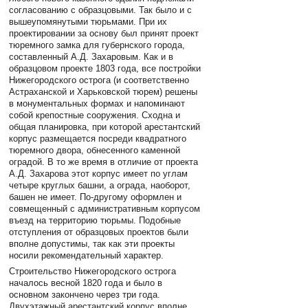
согласованию с образцовыми. Так было и с
вышеупомянутыми тюрьмами. При их
проектировании за основу был принят проект
тюремного замка для губернского города,
составленный А.Д. Захаровым. Как и в
образцовом проекте 1803 года, все постройки
Нижегородского острога (и соответственно
Астраханской и Харьковской тюрем) решены
в монументальных формах и напоминают
собой крепостные сооружения. Сходна и
общая планировка, при которой арестантский
корпус размещается посреди квадратного
тюремного двора, обнесенного каменной
оградой. В то же время в отличие от проекта
А.Д. Захарова этот корпус имеет по углам
четыре круглых башни, а ограда, наоборот,
башен не имеет. По-другому оформлен и
совмещенный с административным корпусом
въезд на территорию тюрьмы. Подобные
отступления от образцовых проектов были
вполне допустимы, так как эти проекты
носили рекомендательный характер.
Строительство Нижегородского острога
началось весной 1820 года и было в
основном закончено через три года.
Двухэтажный арестантский корпус вполне