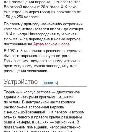
для размещения пересыльных арестантов.
Во второй половине 20-х годов XIX века
еженедельно через город их проходило от
150 до 250 человек.
По своему прямому назначению острожный
комплекс использовался вплоть до октября
1914 г., когда Нижегородская губернская
тюрьма была переведена в новые корпуса,
построенные на
Арзамасском шоссе
.
В 1981 г. было принято решение о передаче
бывшего тюремного корпуса острога
Горьковскому государственному историко-
архитектурному музею-заповеднику для
размещения экспозиции.
Устройство
[
править
]
Тюремный корпус острога — двухэтажное
здание с четырьмя круглыми башнями
по углам. В центральной части корпуса
расположена встроенная церковь
с небольшой звонницей. На первом и втором
этажах левого и правого крыла размещены
общие камеры, в башнях — одиночные. В
подвальном помещении, непосредственно