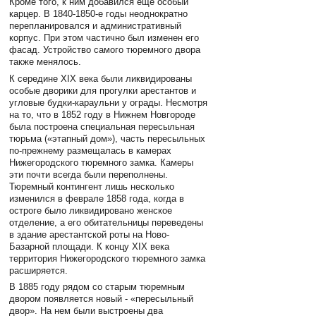
Кроме того, к ним добавился еще особый
карцер. В 1840-1850-е годы неоднократно
перепланировался и административный
корпус. При этом частично был изменен его
фасад. Устройство самого тюремного двора
также менялось.
К середине XIX века были ликвидированы
особые дворики для прогулки арестантов и
угловые будки-караульни у ограды. Несмотря
на то, что в 1852 году в Нижнем Новгороде
была построена специальная пересыльная
тюрьма («этапный дом»), часть пересыльных
по-прежнему размещалась в камерах
Нижегородского тюремного замка. Камеры
эти почти всегда были переполнены.
Тюремный контингент лишь несколько
изменился в феврале 1858 года, когда в
остроге было ликвидировано женское
отделение, а его обитательницы переведены
в здание арестантской роты на Ново-
Базарной площади. К концу XIX века
территория Нижегородского тюремного замка
расширяется.
В 1885 году рядом со старым тюремным
двором появляется новый - «пересыльный
двор». На нем были выстроены два