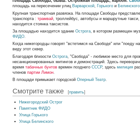
Площадь Свободы, бывш. Острожная площадь,
народн.
Своб
площадь на пересечении улиц
Варварской
,
Горького
и
Белинского
Крупная транспортная развязка. На площади Свободы представле
транспорта :
трамвай
, троллейбус, автобусы и маршрутные такси
находится стоянка таксистов.
За площадью находится здание
Острога
, в котором размещен муз
ФИДО
.
Когда нижегородцы говорят "встетимся на Свободе" или "поеду на
виду этот сквер.
Благодаря близости
Острога
, "Свобода" - любимое место для пр
несанкционированных митингов и демонстраций. Здесь перевора
время
табачных бунтов
времен позднего
СССР
, здесь
милиция
ра
членов
партии Лимон
.
В площади примыкает городской
Оперный Театр
.
Смотрите также
[
править
]
Нижегородский Острог
Памятник ФИДО
Улица Горького
Улица Белинского