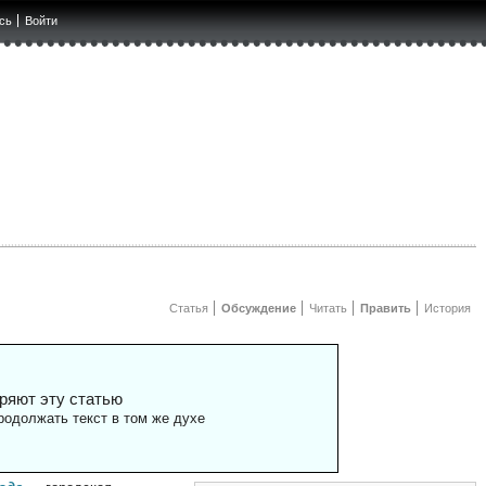
сь
Войти
Статья
Обсуждение
Читать
Править
История
ряют эту статью
одолжать текст в том же духе