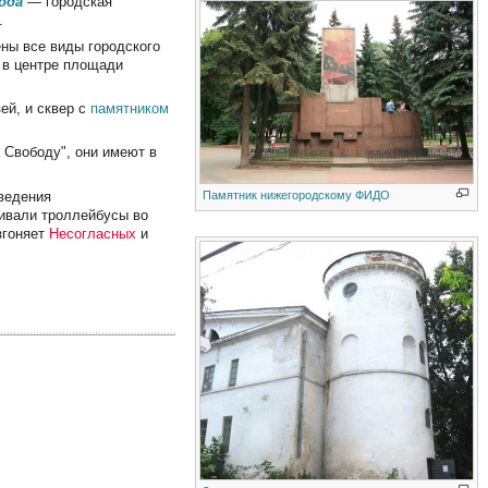
ода
— городская
.
ны все виды городского
, в центре площади
ей, и сквер с
памятником
 Свободу", они имеют в
Памятник нижегородскому ФИДО
оведения
чивали троллейбусы во
згоняет
Несогласных
и