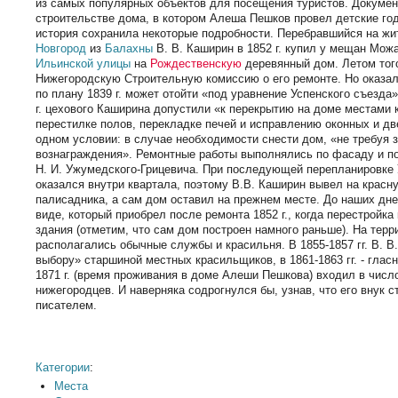
из самых популярных объектов для посещения туристов. Докуме
строительстве дома, в котором Алеша Пешков провел детские год
история сохранила некоторые подробности. Перебравшийся на ж
Новгород
из
Балахны
В. В. Каширин в 1852 г. купил у мещан Мож
Ильинской улицы
на
Рождественскую
деревянный дом. Летом того
Нижегородскую Строительную комиссию о его ремонте. Но оказал
по плану 1839 г. может отойти «под уравнение Успенского съезда»
г. цехового Каширина допустили «к перекрытию на доме местами к
перестилке полов, перекладке печей и исправлению оконных и д
одном условии: в случае необходимости снести дом, «не требуя з
вознаграждения». Ремонтные работы выполнялись по фасаду и п
Н. И. Ужумедского-Грицевича. При последующей перепланировке 
оказался внутри квартала, поэтому В.В. Каширин вывел на красн
палисадника, а сам дом оставил на прежнем месте. До наших дне
виде, который приобрел после ремонта 1852 г., когда перестройка
здания (отметим, что сам дом построен намного раньше). На тер
располагались обычные службы и красильня. В 1855-1857 гг. В. 
выбору» старшиной местных красильщиков, в 1861-1863 гг. - глас
1871 г. (время проживания в доме Алеши Пешкова) входил в числ
нижегородцев. И наверняка содрогнулся бы, узнав, что его внук 
писателем.
Категории
:
Места