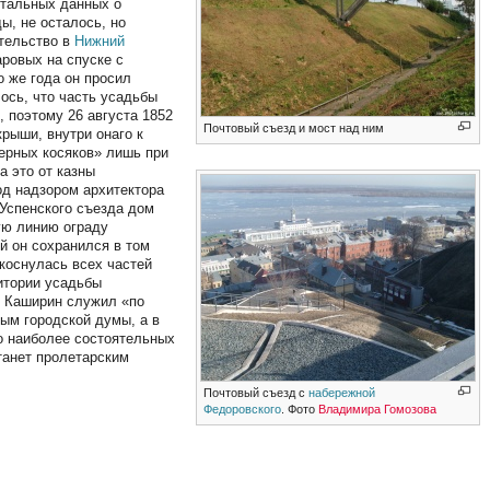
нтальных данных о
ы, не осталось, но
ительство в
Нижний
аровых на спуске с
 же года он просил
ось, что часть усадьбы
, поэтому 26 августа 1852
Почтовый съезд и мост над ним
рыши, внутри онаго к
верных косяков» лишь при
а это от казны
од надзором архитектора
Успенского съезда дом
ую линию ограду
й он сохранился в том
 коснулась всех частей
ритории усадьбы
В. Каширин служил «по
ным городской думы, а в
о наиболее состоятельных
станет пролетарским
Почтовый съезд с
набережной
Федоровского
. Фото
Владимира Гомозова