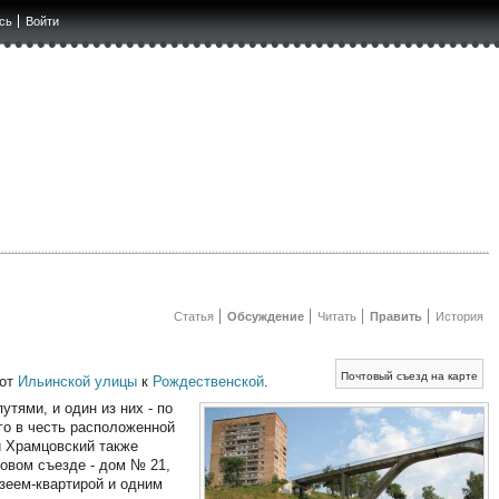
сь
Войти
Статья
Обсуждение
Читать
Править
История
Почтовый съезд на карте
 от
Ильинской улицы
к
Рождественской
.
тями, и один из них - по
го в честь расположенной
й Храмцовский также
овом съезде - дом № 21,
узеем-квартирой и одним