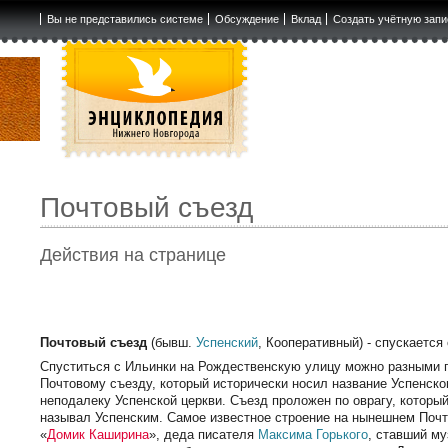
Вы не представились системе
Обсуждение
Вклад
Создать учётную запи
Почтовый съезд
Действия на странице
Почтовый съезд
(бывш.
Успенский
, Кооперативный) - спускается
Спуститься с Ильинки на Рождественскую улицу можно разными пу
Почтовому съезду, который исторически носил название Успенско
неподалеку Успенской церкви. Съезд проложен по оврагу, которы
называл Успенским. Самое известное строение на нынешнем Почт
«
Домик Каширина
», деда писателя
Максима Горького
, ставший м