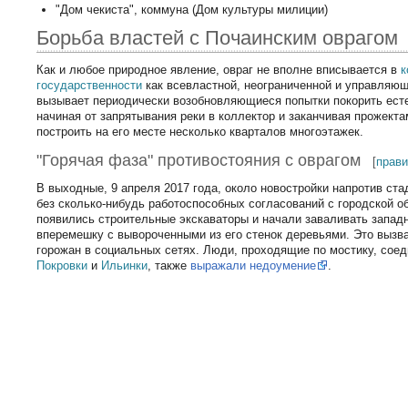
"Дом чекиста", коммуна (Дом культуры милиции)
Борьба властей с Почаинским оврагом
Как и любое природное явление, овраг не вполне вписывается в
к
государственности
как всевластной, неограниченной и управляю
вызывает периодически возобновляющиеся попытки покорить есте
начиная от запрятывания реки в коллектор и заканчивая прожекта
построить на его месте несколько кварталов многоэтажек.
"Горячая фаза" противостояния с оврагом
[
прави
В выходные, 9 апреля 2017 года, около новостройки напротив ста
без сколько-нибудь работоспособных согласований с городской о
появились строительные экскаваторы и начали заваливать запад
вперемешку с вывороченными из его стенок деревьями. Это вызв
горожан в социальных сетях. Люди, проходящие по мостику, со
Покровки
и
Ильинки
, также
выражали недоумение
.