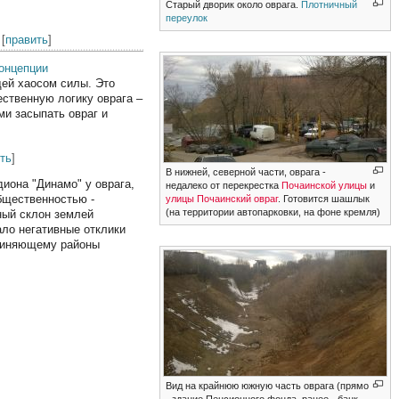
Старый дворик около оврага.
Плотничный
переулок
[
править
]
онцепции
щей хаосом силы. Это
ственную логику оврага –
ми засыпать овраг и
ть
]
В нижней, северной части, оврага -
диона "Динамо" у оврага,
недалеко от перекрестка
Почаинской улицы
и
бщественностью -
улицы Почаинский овраг
. Готовится шашлык
(на территории автопарковки, на фоне кремля)
ный склон землей
ало негативные отклики
единяющему районы
Вид на крайнюю южную часть оврага (прямо
- здание Пенсионного фонда, ранее - банк