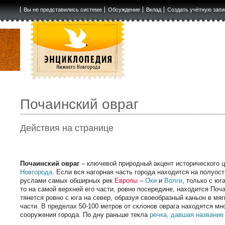
Вы не представились системе
Обсуждение
Вклад
Создать учётную запи
Почаинский овраг
Действия на странице
Почаинский овраг
– ключевой природный акцент исторического 
Новгорода
. Если вся нагорная часть города находится на полуос
руслами самых обширных рек
Европы
–
Оки
и
Волги
, только с юг
то на самой верхней его части, ровно посередине, находится Поча
тянется ровно с юга на север, образуя своеобразный каньон в мяг
части. В пределах 50-100 метров от склонов оврага находятся м
сооружения города. По дну раньше текла
речка, давшая название