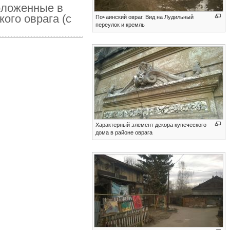
оложенные в
ого оврага (с
Почаинский овраг. Вид на Лудильный
переулок и кремль
Характерный элемент декора купеческого
дома в районе оврага