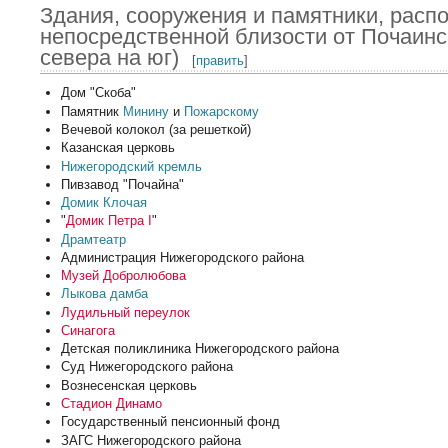
Здания, сооружения и памятники, расп
непосредственной близости от Почаинск
севера на юг)
[
править
]
Дом "Скоба"
Памятник
Минину
и
Пожарскому
Вечевой колокол (за решеткой)
Казанская церковь
Нижегородский кремль
Пивзавод "Почайна"
Домик Клочая
"
Домик Петра I
"
Драмтеатр
Администрация Нижегородского района
Музей Добролюбова
Лыкова дамба
Лудильный переулок
Синагога
Детская поликлиника Нижегородского района
Суд Нижегородского района
Вознесенская церковь
Стадион Динамо
Государственный пенсионный фонд
ЗАГС Нижегородского района