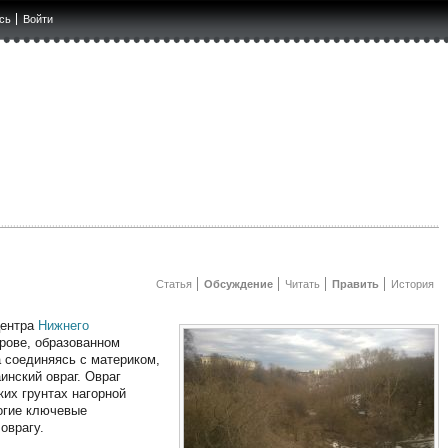
сь
Войти
Статья
Обсуждение
Читать
Править
История
центра
Нижнего
трове, образованном
а соединяясь с материком,
инский овраг. Овраг
ких грунтах нагорной
ногие ключевые
оврагу.