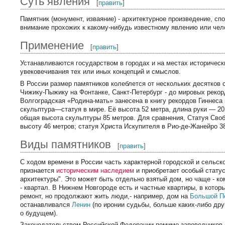
Суть явления
[
править
]
Памятник (монумент, изваяние) - архитектурное произведение, сп
внимание прохожих к какому-нибудь известному явлению или чел
Применение
[
править
]
Устанавливаются государством в городах и на местах историческ
увековечивания тех или иных концепций и смыслов.
В России размер памятников колеблется от нескольких десятков 
Чижику-Пыжику на Фонтанке, Санкт-Петербург - до мировых рекор
Волгоградская «Родина-мать» занесена в книгу рекордов Гиннеса
скульптура—статуя в мире. Её высота 52 метра, длина руки — 20
общая высота скульптуры 85 метров. Для сравнения, Статуя Сво
высоту 46 метров; статуя Христа Искупителя в Рио-де-Жанейро 3
Виды памятников
[
править
]
С ходом времени в России часть характерной городской и сельск
признается
историческим наследием
и приобретает особый стату
архитектуры". Это может быть отдельно взятый дом, но чаще - к
- квартал. В Нижнем Новгороде есть и частные квартиры, в кото
ремонт, но продолжают жить люди,- например, дом на
Большой П
останавливался
Ленин
(по иронии судьбы, больше каких-либо др
о будущем).
Законодательством Российской Федерации помимо заповедников