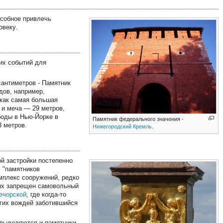
особное привлечь
овеку.
их событий для
сантиметров - Памятник
дов, например,
 как самая большая
 и меча — 29 метров,
боды в Нью-Йорке в
Памятник федерального значения -
8 метров.
Нижегородский Кремль
.
ой застройки постепенно
с "памятников
омплекс сооружений, редко
рых запрещен самовольный
ечорской
, где когда-то
угих вождей заботившийся
 выделяются и памятники