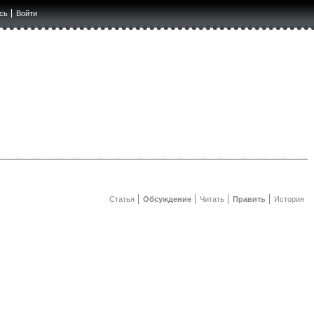
сь
Войти
Статья
Обсуждение
Читать
Править
История