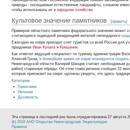
природы - посещаемые естественные ландшафты, слишком извес
чтобы использовать их в
народном хозяйстве
.
Культовое значение памятников
[
править
]
Примером областного памятника федерального значения может 
считающееся подводной резиденцией жителей легендарного
град
Ежегодно на озере проходит слет туристов со всей России для у
праздниках
Иван Купала
и
Крещения
.
Как отметил ведущий специалист по туризму администрации Воск
Алексей Гроза,
в ближайшее время на озере планируется создать
Нижегородской области Валерий Шанцев считает необходимым для
район) старинные обряды. Об этом глава региона сообщил 22 июн
которые приезжают на озеро «должны увидеть, что здесь традици
Категории
:
Памятники
Явления
Духовность
Эта страница в последний раз была отредактирована 27 августа 20
(¢) 2010 АНО Открытая Нижегородская Энциклопедия
Правила