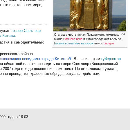
тные в остальном мире,
служить
озеро Светлояр
,
Стелла в честь князя Пожарского, комплекс
а Китежа
.
около
Вечного огня
в Нижегородском Кремле.
частия в самодеятельных
Богини возлагают на князя
венок
цезаря
.
ресенского района
 экспозицию невидимого града Китежа
. В связи с этим
губернатор
 областной власти проводить на озере Светлояр (Воскресенский
я 2007 года в ходе посещения памятника. По его словам, туристы,
онно проводятся красочные обряды, ритуалы, действа».
09 года в 16:03.